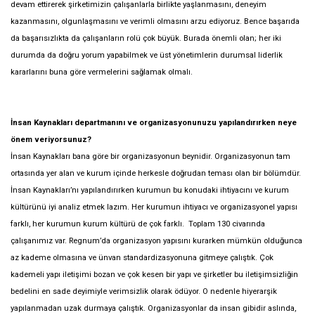
devam ettirerek şirketimizin çalışanlarla birlikte yaşlanmasını, deneyim
kazanmasını, olgunlaşmasını ve verimli olmasını arzu ediyoruz. Bence başarıda
da başarısızlıkta da çalışanların rolü çok büyük. Burada önemli olan; her iki
durumda da doğru yorum yapabilmek ve üst yönetimlerin durumsal liderlik
kararlarını buna göre vermelerini sağlamak olmalı.
İnsan Kaynakları departmanını ve organizasyonunuzu yapılandırırken neye
önem veriyorsunuz?
İnsan Kaynakları bana göre bir organizasyonun beynidir. Organizasyonun tam
ortasında yer alan ve kurum içinde herkesle doğrudan teması olan bir bölümdür.
İnsan Kaynakları’nı yapılandırırken kurumun bu konudaki ihtiyacını ve kurum
kültürünü iyi analiz etmek lazım. Her kurumun ihtiyacı ve organizasyonel yapısı
farklı, her kurumun kurum kültürü de çok farklı. Toplam 130 civarında
çalışanımız var. Regnum’da organizasyon yapısını kurarken mümkün olduğunca
az kademe olmasına ve ünvan standardizasyonuna gitmeye çalıştık. Çok
kademeli yapı iletişimi bozan ve çok kesen bir yapı ve şirketler bu iletişimsizliğin
bedelini en sade deyimiyle verimsizlik olarak ödüyor. O nedenle hiyerarşik
yapılanmadan uzak durmaya çalıştık. Organizasyonlar da insan gibidir aslında,