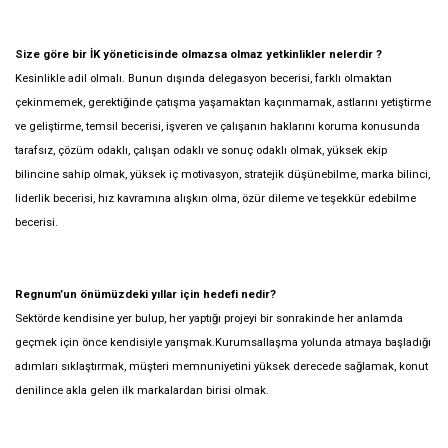
Size göre bir İK yöneticisinde olmazsa olmaz yetkinlikler nelerdir ?
Kesinlikle adil olmalı. Bunun dışında delegasyon becerisi, farklı olmaktan
çekinmemek, gerektiğinde çatışma yaşamaktan kaçınmamak, astlarını yetiştirme
ve geliştirme, temsil becerisi, işveren ve çalışanın haklarını koruma konusunda
tarafsız, çözüm odaklı, çalışan odaklı ve sonuç odaklı olmak, yüksek ekip
bilincine sahip olmak, yüksek iç motivasyon, stratejik düşünebilme, marka bilinci,
liderlik becerisi, hız kavramına alışkın olma, özür dileme ve teşekkür edebilme
becerisi.
Regnum’un önümüzdeki yıllar için hedefi nedir?
Sektörde kendisine yer bulup, her yaptığı projeyi bir sonrakinde her anlamda
geçmek için önce kendisiyle yarışmak.Kurumsallaşma yolunda atmaya başladığı
adımları sıklaştırmak, müşteri memnuniyetini yüksek derecede sağlamak, konut
denilince akla gelen ilk markalardan birisi olmak.