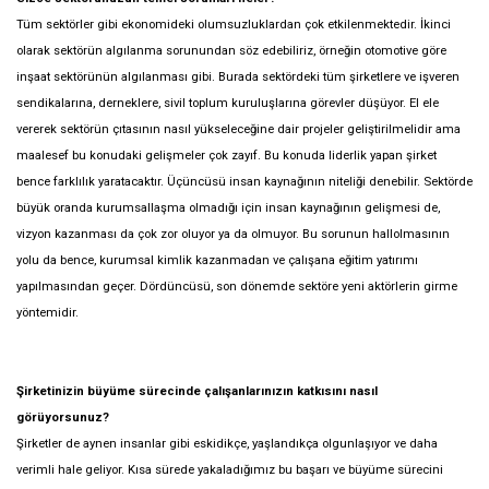
Tüm sektörler gibi ekonomideki olumsuzluklardan çok etkilenmektedir. İkinci
olarak sektörün algılanma sorunundan söz edebiliriz, örneğin otomotive göre
inşaat sektörünün algılanması gibi. Burada sektördeki tüm şirketlere ve işveren
sendikalarına, derneklere, sivil toplum kuruluşlarına görevler düşüyor. El ele
vererek sektörün çıtasının nasıl yükseleceğine dair projeler geliştirilmelidir ama
maalesef bu konudaki gelişmeler çok zayıf. Bu konuda liderlik yapan şirket
bence farklılık yaratacaktır. Üçüncüsü insan kaynağının niteliği denebilir. Sektörde
büyük oranda kurumsallaşma olmadığı için insan kaynağının gelişmesi de,
vizyon kazanması da çok zor oluyor ya da olmuyor. Bu sorunun hallolmasının
yolu da bence, kurumsal kimlik kazanmadan ve çalışana eğitim yatırımı
yapılmasından geçer. Dördüncüsü, son dönemde sektöre yeni aktörlerin girme
yöntemidir.
Şirketinizin büyüme sürecinde çalışanlarınızın katkısını nasıl
görüyorsunuz?
Şirketler de aynen insanlar gibi eskidikçe, yaşlandıkça olgunlaşıyor ve daha
verimli hale geliyor. Kısa sürede yakaladığımız bu başarı ve büyüme sürecini