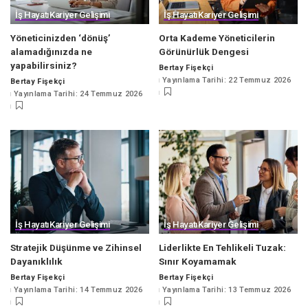
İş Hayatı
Kariyer Gelişimi
İş Hayatı
Kariyer Gelişimi
Yöneticinizden ‘dönüş’
Orta Kademe Yöneticilerin
alamadığınızda ne
Görünürlük Dengesi
yapabilirsiniz?
Bertay Fişekçi
Posted
Yayınlama Tarihi: 22 Temmuz 2026
Bertay Fişekçi
by
Posted
Yayınlama Tarihi: 24 Temmuz 2026
by
İş Hayatı
Kariyer Gelişimi
İş Hayatı
Kariyer Gelişimi
Stratejik Düşünme ve Zihinsel
Liderlikte En Tehlikeli Tuzak:
Dayanıklılık
Sınır Koyamamak
Bertay Fişekçi
Bertay Fişekçi
Posted
Posted
Yayınlama Tarihi: 14 Temmuz 2026
Yayınlama Tarihi: 13 Temmuz 2026
by
by