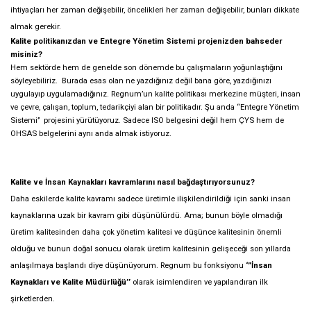
ihtiyaçları her zaman değişebilir, öncelikleri her zaman değişebilir, bunları dikkate
almak gerekir.
Kalite politikanızdan ve Entegre Yönetim Sistemi projenizden bahseder
misiniz?
Hem sektörde hem de genelde son dönemde bu çalışmaların yoğunlaştığını
söyleyebiliriz. Burada esas olan ne yazdığınız değil bana göre, yazdığınızı
uygulayıp uygulamadığınız. Regnum’un kalite politikası merkezine müşteri, insan
ve çevre, çalışan, toplum, tedarikçiyi alan bir politikadır. Şu anda
“Entegre Yönetim
Sistemi’’ projesini yürütüyoruz. Sadece ISO belgesini değil hem ÇYS hem de
OHSAS belgelerini aynı anda almak istiyoruz.
Kalite ve İnsan Kaynakları kavramlarını nasıl bağdaştırıyorsunuz?
Daha eskilerde kalite kavramı sadece üretimle ilişkilendirildiği için sanki insan
kaynaklarına uzak bir kavram gibi düşünülürdü. Ama; bunun böyle olmadığı
üretim kalitesinden daha çok yönetim kalitesi ve düşünce kalitesinin önemli
olduğu ve bunun doğal sonucu olarak üretim kalitesinin gelişeceği son yıllarda
anlaşılmaya başlandı diye düşünüyorum. Regnum bu fonksiyonu
‘”İnsan
Kaynakları ve Kalite Müdürlüğü’’
olarak isimlendiren ve yapılandıran ilk
şirketlerden.