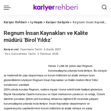
Kariyer Rehberi
>
İş Hayatı
>
Kariyer Gelişimi
>
Regnum İnsan Kaynakları ve Kalite müdürü ‘Birol Yıldız’
Regnum İnsan Kaynakları ve Kalite
müdürü ‘Birol Yıldız’
Kariyer.net
Yayınlama Tarihi: 6 Aralık 2007
Posted
Son Güncelleme Tarihi: 3 Temmuz 2024
by
Henüz 2 yıllık bir şirket olan Regnum,
kurumsallaşma yolunda hızla ilerliyor. Bu süreçte
az kademeli bir yapı oluşturmaya ve kurum kültürünü iyi analiz etmeye özen
gösterdiklerini söyleyen Regnum İnsan Kaynakları ve Kalite müdürü Birol Yıldız
sorularımızı yanıtladı.
2004 yılında kurulan Regnum, sadece inşaat / konut sektöründe faaliyet gösteriyor.
Büyük hissedarlar Opet’in kurucusu ve Opet markasının yaratıcısı ve ortağı, Öztürk
ailesinin çocukları.Şirket yeni kurulmuş olmasına rağmen130 civarında çalışanı
kurumsallaşma yolunda hızla ilerliyor. İnsan Kaynakları departmanını ve
organizasyonu yapılandırırken kurum kültürünü iyi analiz etmeye ve yatay