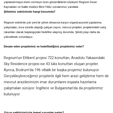
yapılandırmaya önem vermeye özen gösterdiklerini söyleyen Regnum İnsan
Kaynakları ve Kalite müdürü Birol Yıldız sorularımızı yanıtladı.
Şirketiniz sektöründe hangi konumda?
Regnum sektörde çok yeni bir şirket olmasına karşın organizasyonel yapılanma
çalışmaları, kısa sürede ulaştığı çalışan sayısı, mevcut projeleri, projelerindeki satış
rakamları olarak başlangıçtaki hedefine ulaşmış durumda. Şimdi çıtayı daha da
yükseltmek zorundayız.
Devam eden projeleriniz ve hedeflediğiniz projeleriniz neler?
Regnum’un Elitkent projesi 722 konuttan, Anadolu Yakasındaki
Sky Residence projesi ise 43 lüks konuttan oluşan projeler.
Ayrıca, Bodrum’da 196 villalık bir başka projemiz bulunuyor.
Gerçekleştireceğimiz projelerle ilgili hem arazi geliştirme hem de
mevcut arazilerimizin imar durumlarını inşaata hazırlama
çalışmaları sürüyor. İngiltere ve Bulgaristan’da da projelerimiz
bulunuyor.
Sizce sektörünüzün temel sorunları neler?