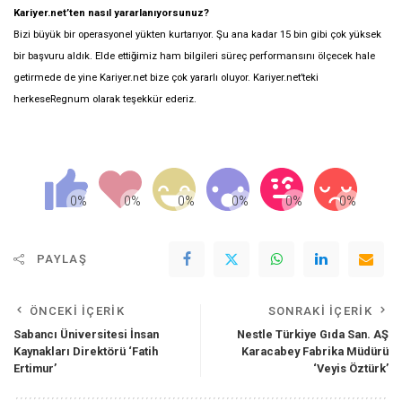
Kariyer.net’ten nasıl yararlanıyorsunuz?
Bizi büyük bir operasyonel yükten kurtarıyor. Şu ana kadar 15 bin gibi çok yüksek
bir başvuru aldık. Elde ettiğimiz ham bilgileri süreç performansını ölçecek hale
getirmede de yine Kariyer.net bize çok yararlı oluyor. Kariyer.net’teki
herkeseRegnum olarak teşekkür ederiz.
PAYLAŞ
ÖNCEKI İÇERIK
SONRAKI İÇERIK
Sabancı Üniversitesi İnsan
Nestle Türkiye Gıda San. AŞ
Kaynakları Direktörü ‘Fatih
Karacabey Fabrika Müdürü
Ertimur’
‘Veyis Öztürk’