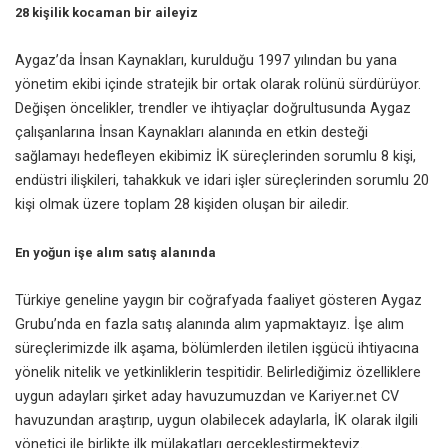
28 kişilik kocaman bir aileyiz
Aygaz’da İnsan Kaynakları, kurulduğu 1997 yılından bu yana
yönetim ekibi içinde stratejik bir ortak olarak rolünü sürdürüyor.
Değişen öncelikler, trendler ve ihtiyaçlar doğrultusunda Aygaz
çalışanlarına İnsan Kaynakları alanında en etkin desteği
sağlamayı hedefleyen ekibimiz İK süreçlerinden sorumlu 8 kişi,
endüstri ilişkileri, tahakkuk ve idari işler süreçlerinden sorumlu 20
kişi olmak üzere toplam 28 kişiden oluşan bir ailedir.
En yoğun işe alım satış alanında
Türkiye geneline yaygın bir coğrafyada faaliyet gösteren Aygaz
Grubu’nda en fazla satış alanında alım yapmaktayız. İşe alım
süreçlerimizde ilk aşama, bölümlerden iletilen işgücü ihtiyacına
yönelik nitelik ve yetkinliklerin tespitidir. Belirlediğimiz özelliklere
uygun adayları şirket aday havuzumuzdan ve Kariyer.net CV
havuzundan araştırıp, uygun olabilecek adaylarla, İK olarak ilgili
yönetici ile birlikte ilk mülakatları gerçekleştirmekteyiz.