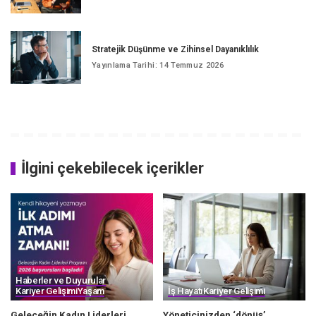
Stratejik Düşünme ve Zihinsel Dayanıklılık
Yayınlama Tarihi: 14 Temmuz 2026
İlgini çekebilecek içerikler
Haberler ve Duyurular
Kariyer Gelişimi
Yaşam
İş Hayatı
Kariyer Gelişimi
Geleceğin Kadın Liderleri
Yöneticinizden ‘dönüş’