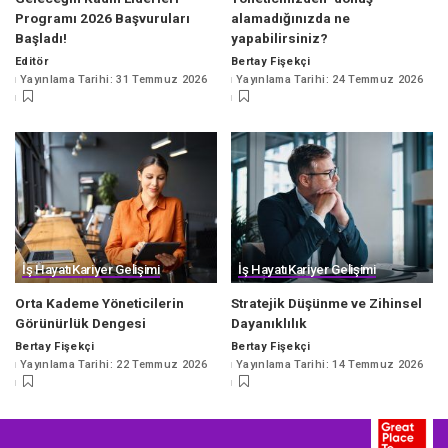
Programı 2026 Başvuruları
alamadığınızda ne
Başladı!
yapabilirsiniz?
Editör
Bertay Fişekçi
Posted
Posted
Yayınlama Tarihi: 31 Temmuz 2026
Yayınlama Tarihi: 24 Temmuz 2026
by
by
İş Hayatı
Kariyer Gelişimi
İş Hayatı
Kariyer Gelişimi
Orta Kademe Yöneticilerin
Stratejik Düşünme ve Zihinsel
Görünürlük Dengesi
Dayanıklılık
Bertay Fişekçi
Bertay Fişekçi
Posted
Posted
Yayınlama Tarihi: 22 Temmuz 2026
Yayınlama Tarihi: 14 Temmuz 2026
by
by