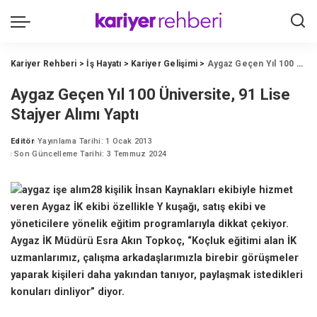
Kariyer Rehberi
>
İş Hayatı
>
Kariyer Gelişimi
>
Aygaz Geçen Yıl 100 Üniversite, 91 Lise Stajyer Alımı Yaptı
Aygaz Geçen Yıl 100 Üniversite, 91 Lise
Stajyer Alımı Yaptı
Editör
Yayınlama Tarihi: 1 Ocak 2013
Posted
Son Güncelleme Tarihi: 3 Temmuz 2024
by
28 kişilik İnsan Kaynakları ekibiyle hizmet
veren Aygaz İK ekibi özellikle Y kuşağı, satış ekibi ve
yöneticilere yönelik eğitim programlarıyla dikkat çekiyor.
Aygaz İK Müdürü Esra Akın Topkoç, “Koçluk eğitimi alan İK
uzmanlarımız, çalışma arkadaşlarımızla birebir görüşmeler
yaparak kişileri daha yakından tanıyor, paylaşmak istedikleri
konuları dinliyor” diyor.