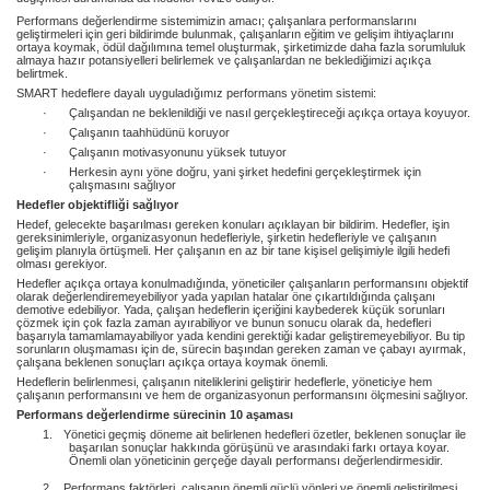
Performans değerlendirme sistemimizin amacı; çalışanlara performanslarını
geliştirmeleri için geri bildirimde bulunmak, çalışanların eğitim ve gelişim ihtiyaçlarını
ortaya koymak, ödül dağılımına temel oluşturmak, şirketimizde daha fazla sorumluluk
almaya hazır potansiyelleri belirlemek ve çalışanlardan ne beklediğimizi açıkça
belirtmek.
SMART hedeflere dayalı uyguladığımız performans yönetim sistemi:
·
Çalışandan ne beklenildiği ve nasıl gerçekleştireceği açıkça ortaya koyuyor.
·
Çalışanın taahhüdünü koruyor
·
Çalışanın motivasyonunu yüksek tutuyor
·
Herkesin aynı yöne doğru, yani şirket hedefini gerçekleştirmek için
çalışmasını sağlıyor
Hedefler objektifliği sağlıyor
Hedef, gelecekte başarılması gereken konuları açıklayan bir bildirim. Hedefler, işin
gereksinimleriyle, organizasyonun hedefleriyle, şirketin hedefleriyle ve çalışanın
gelişim planıyla örtüşmeli. Her çalışanın en az bir tane kişisel gelişimiyle ilgili hedefi
olması gerekiyor.
Hedefler açıkça ortaya konulmadığında, yöneticiler çalışanların performansını objektif
olarak değerlendiremeyebiliyor yada yapılan hatalar öne çıkartıldığında çalışanı
demotive edebiliyor. Yada, çalışan hedeflerin içeriğini kaybederek küçük sorunları
çözmek için çok fazla zaman ayırabiliyor ve bunun sonucu olarak da, hedefleri
başarıyla tamamlamayabiliyor yada kendini gerektiği kadar geliştiremeyebiliyor. Bu tip
sorunların oluşmaması için de, sürecin başından gereken zaman ve çabayı ayırmak,
çalışana beklenen sonuçları açıkça ortaya koymak önemli.
Hedeflerin belirlenmesi, çalışanın niteliklerini geliştirir hedeflerle, yöneticiye hem
çalışanın performansını ve hem de organizasyonun performansını ölçmesini sağlıyor.
Performans değerlendirme sürecinin 10 aşaması
1.
Yönetici geçmiş döneme ait belirlenen hedefleri özetler, beklenen sonuçlar ile
başarılan sonuçlar hakkında görüşünü ve arasındaki farkı ortaya koyar.
Önemli olan yöneticinin gerçeğe dayalı performansı değerlendirmesidir.
2.
Performans faktörleri, çalışanın önemli güçlü yönleri ve önemli geliştirilmesi