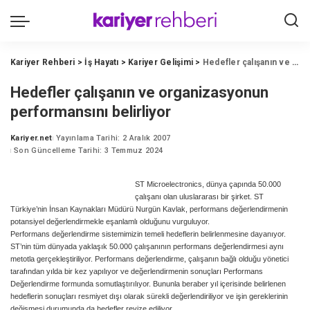
Kariyer Rehberi
>
İş Hayatı
>
Kariyer Gelişimi
>
Hedefler çalışanın ve organizasyonun performansını belirliyor
Hedefler çalışanın ve organizasyonun
performansını belirliyor
Kariyer.net
Yayınlama Tarihi: 2 Aralık 2007
Posted
Son Güncelleme Tarihi: 3 Temmuz 2024
by
ST Microelectronics, dünya çapında 50.000
çalışanı olan uluslararası bir şirket. ST
Türkiye’nin İnsan Kaynakları Müdürü Nurgün Kavlak, performans değerlendirmenin
potansiyel değerlendirmekle eşanlamlı olduğunu vurguluyor.
Performans değerlendirme sistemimizin temeli hedeflerin belirlenmesine dayanıyor.
ST’nin tüm dünyada yaklaşık 50.000 çalışanının performans değerlendirmesi aynı
metotla gerçekleştiriliyor. Performans değerlendirme, çalışanın bağlı olduğu yönetici
tarafından yılda bir kez yapılıyor ve değerlendirmenin sonuçları Performans
Değerlendirme formunda somutlaştırılıyor. Bununla beraber yıl içerisinde belirlenen
hedeflerin sonuçları resmiyet dışı olarak sürekli değerlendiriliyor ve işin gereklerinin
değişmesi durumunda da hedefler revize ediliyor.