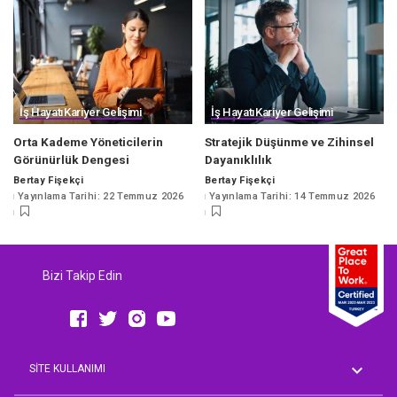
İş Hayatı
Kariyer Gelişimi
İş Hayatı
Kariyer Gelişimi
Orta Kademe Yöneticilerin
Stratejik Düşünme ve Zihinsel
Görünürlük Dengesi
Dayanıklılık
Bertay Fişekçi
Bertay Fişekçi
Posted
Posted
Yayınlama Tarihi: 22 Temmuz 2026
Yayınlama Tarihi: 14 Temmuz 2026
by
by
Bizi Takip Edin
SİTE KULLANIMI