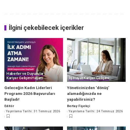
İlgini çekebilecek içerikler
Haberler ve Duyurular
Kariyer Gelişimi
Yaşam
İş Hayatı
Kariyer Gelişimi
Geleceğin Kadın Liderleri
Yöneticinizden ‘dönüş’
Programı 2026 Başvuruları
alamadığınızda ne
Başladı!
yapabilirsiniz?
Editör
Bertay Fişekçi
Posted
Posted
Yayınlama Tarihi: 31 Temmuz 2026
Yayınlama Tarihi: 24 Temmuz 2026
by
by