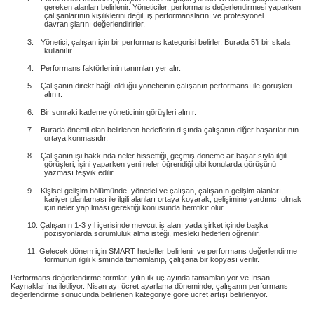
gereken alanları belirlenir. Yöneticiler, performans değerlendirmesi yaparken
çalışanlarının kişiliklerini değil, iş performanslarını ve profesyonel
davranışlarını değerlendirirler.
3.
Yönetici, çalışan için bir performans kategorisi belirler. Burada 5’li bir skala
kullanılır.
4.
Performans faktörlerinin tanımları yer alır.
5.
Çalışanın direkt bağlı olduğu yöneticinin çalışanın performansı ile görüşleri
alınır.
6.
Bir sonraki kademe yöneticinin görüşleri alınır.
7.
Burada önemli olan belirlenen hedeflerin dışında çalışanın diğer başarılarının
ortaya konmasıdır.
8.
Çalışanın işi hakkında neler hissettiği, geçmiş döneme ait başarısıyla ilgili
görüşleri, işini yaparken yeni neler öğrendiği gibi konularda görüşünü
yazması teşvik edilir.
9.
Kişisel gelişim bölümünde, yönetici ve çalışan, çalışanın gelişim alanları,
kariyer planlaması ile ilgili alanları ortaya koyarak, gelişimine yardımcı olmak
için neler yapılması gerektiği konusunda hemfikir olur.
10.
Çalışanın 1-3 yıl içerisinde mevcut iş alanı yada şirket içinde başka
pozisyonlarda sorumluluk alma isteği, mesleki hedefleri öğrenilir.
11.
Gelecek dönem için SMART hedefler belirlenir ve performans değerlendirme
formunun ilgili kısmında tamamlanıp, çalışana bir kopyası verilir.
Performans değerlendirme formları yılın ilk üç ayında tamamlanıyor ve İnsan
Kaynakları’na iletiliyor. Nisan ayı ücret ayarlama döneminde, çalışanın performans
değerlendirme sonucunda belirlenen kategoriye göre ücret artışı belirleniyor.