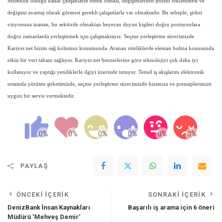
Mümkün olduğu kadar çalışanların esnek olması, değişimlerden pozitif etkilenmesi ve
değişimi avantaj olarak görmesi gerekli çalışanlarla var olmaktadır. Bu sebeple, şirket
vizyonuna inanan, bu sektörde olmaktan heyecan duyan kişileri doğru pozisyonlara
doğru zamanlarda yerleştirmek için çalışmaktayız. Seçme yerleştirme sürecimizde
Kariyer.net bizim sağ kolumuz konumunda. Aranan niteliklerde eleman bulma konusunda
etkin bir veri tabanı sağlıyor. Kariyer.net benzerlerine göre teknolojiyi çok daha iyi
kullanıyor ve yaptığı yeniliklerle ilgiyi üzerinde tutuyor. Temel iş akışlarını elektronik
ortamda yürüten şirketimizde, seçme yerleştirme sürecimizde hızımıza ve prensiplerimize
uygun bir servis vermektedir.
PAYLAŞ
ÖNCEKI İÇERIK
SONRAKI İÇERIK
DenizBank İnsan Kaynakları
Başarılı iş arama için 6 öneri
Müdürü ‘Mehveş Demir’