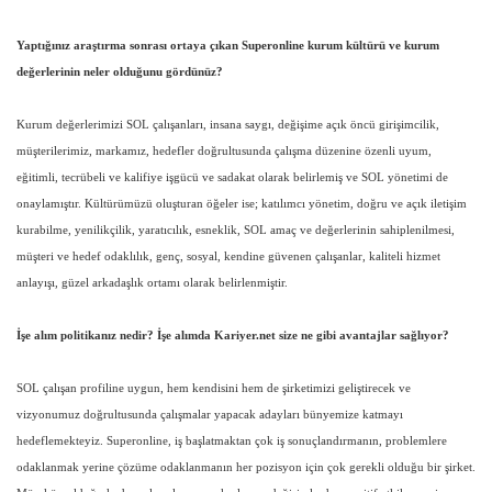
Yaptığınız araştırma sonrası ortaya çıkan Superonline kurum kültürü ve kurum
değerlerinin neler olduğunu gördünüz?
Kurum değerlerimizi SOL çalışanları, insana saygı, değişime açık öncü girişimcilik,
müşterilerimiz, markamız, hedefler doğrultusunda çalışma düzenine özenli uyum,
eğitimli, tecrübeli ve kalifiye işgücü ve sadakat olarak belirlemiş ve SOL yönetimi de
onaylamıştır. Kültürümüzü oluşturan öğeler ise; katılımcı yönetim, doğru ve açık iletişim
kurabilme, yenilikçilik, yaratıcılık, esneklik, SOL amaç ve değerlerinin sahiplenilmesi,
müşteri ve hedef odaklılık, genç, sosyal, kendine güvenen çalışanlar, kaliteli hizmet
anlayışı, güzel arkadaşlık ortamı olarak belirlenmiştir.
İşe alım politikanız nedir? İşe alımda Kariyer.net size ne gibi avantajlar sağlıyor?
SOL çalışan profiline uygun, hem kendisini hem de şirketimizi geliştirecek ve
vizyonumuz doğrultusunda çalışmalar yapacak adayları bünyemize katmayı
hedeflemekteyiz. Superonline, iş başlatmaktan çok iş sonuçlandırmanın, problemlere
odaklanmak yerine çözüme odaklanmanın her pozisyon için çok gerekli olduğu bir şirket.