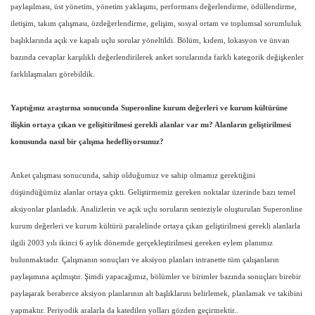
paylaşılması, üst yönetim, yönetim yaklaşımı, performans değerlendirme, ödüllendirme,
iletişim, takım çalışması, özdeğerlendirme, gelişim, sosyal ortam ve toplumsal sorumluluk
başlıklarında açık ve kapalı uçlu sorular yöneltildi. Bölüm, kıdem, lokasyon ve ünvan
bazında cevaplar karşılıklı değerlendirilerek anket sorularında farklı kategorik değişkenler
farklılaşmaları görebildik.
Yaptığınız araştırma sonucunda Superonline kurum değerleri ve kurum kültürüne
ilişkin ortaya çıkan ve gelişitirilmesi gerekli alanlar var mı? Alanların geliştirilmesi
konusunda nasıl bir çalışma hedefliyorsunuz?
Anket çalışması sonucunda, sahip olduğumuz ve sahip olmamız gerektiğini
düşündüğümüz alanlar ortaya çıktı. Geliştirmemiz gereken noktalar üzerinde bazı temel
aksiyonlar planladık. Analizlerin ve açık uçlu soruların senteziyle oluşturulan Superonline
kurum değerleri ve kurum kültürü paralelinde ortaya çıkan geliştirilmesi gerekli alanlarla
ilgili 2003 yılı ikinci 6 aylık dönemde gerçekleştirilmesi gereken eylem planımız
bulunmaktadır. Çalışmanın sonuçları ve aksiyon planları intranette tüm çalışanların
paylaşımına açılmıştır. Şimdi yapacağımız, bölümler ve birimler bazında sonuçları birebir
paylaşarak beraberce aksiyon planlarının alt başlıklarını belirlemek, planlamak ve takibini
yapmaktır. Periyodik aralarla da katedilen yolları gözden geçirmektir..