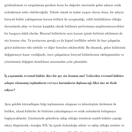
gözlemlemesi ve sorgulaması gereken konu bu değerler zincirinde gelen adayın ortak
noktalarının neler olabileceğidir. Teknik olarak ne kadar uygun olursa olsun, bir adayın
bireysel kültür yaklaşımının kurum kültürü ile uyuşmadığı, ciddi farklılıkların olduğu
durumlarda aday ve kurum karşılıklı olarak beklenen performansı sergileyemeyecekleri
bir kurguya dahil olurlar. Bireysel kültürlerin aynı kurum içinde birbirini etkilemesi de
söz konusu olur. Ya pozisyonu gereği ya da kişisel özellikler sebebi ile bazı çalışanlar
şirket kültürüne etki edebilir ve diğer bireyleri etkileyebilir. Bu dinamik, şirket kültürünü
değiştirmeye karar verdiğinde, önce çalışanların bireysel kültürlerinin etkileşiminden ve
yönetiminin değişimi destekleme arzusundan yola çıkmalıdır.
İş yaşamında evrensel kültür diye bir şey söz konusu mu? Gelecekte evrensel kültüre
adapte olamamış toplumların ve/veya kurumların dışlanacağı fikri size ne ifade
ediyor?
Aynı şekilde küreselleşme bilgi toplumunun oluşması ve teknolojinin ilerlemesi ile
birlikte, ulusal kültürler de birbirine yakınlaşmaya ve ortak noktalarda buluşmaya
başlayacaklardır. Günümüzde şirketlerin sahip olduğu ürünlerin maddi kültüre yaptığı
etkiyi düşünürsek,-örneğin SOL’da içinde bulunduğu sektör ve sahip olduğu ürünler ve