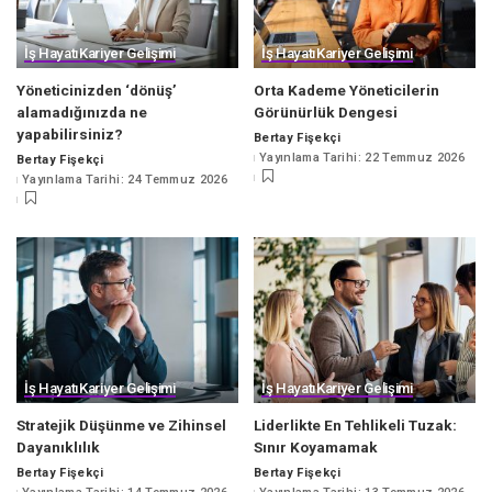
İş Hayatı
Kariyer Gelişimi
İş Hayatı
Kariyer Gelişimi
Yöneticinizden ‘dönüş’
Orta Kademe Yöneticilerin
alamadığınızda ne
Görünürlük Dengesi
yapabilirsiniz?
Bertay Fişekçi
Posted
Yayınlama Tarihi: 22 Temmuz 2026
Bertay Fişekçi
by
Posted
Yayınlama Tarihi: 24 Temmuz 2026
by
İş Hayatı
Kariyer Gelişimi
İş Hayatı
Kariyer Gelişimi
Stratejik Düşünme ve Zihinsel
Liderlikte En Tehlikeli Tuzak:
Dayanıklılık
Sınır Koyamamak
Bertay Fişekçi
Bertay Fişekçi
Posted
Posted