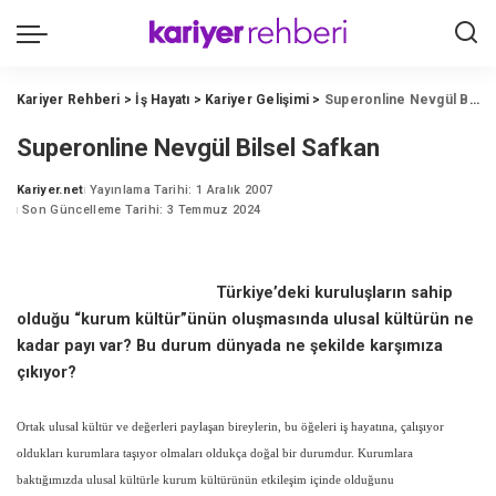
Kariyer Rehberi
>
İş Hayatı
>
Kariyer Gelişimi
>
Superonline Nevgül Bilsel Safkan
Superonline Nevgül Bilsel Safkan
Kariyer.net
Yayınlama Tarihi: 1 Aralık 2007
Posted
Son Güncelleme Tarihi: 3 Temmuz 2024
by
Türkiye’deki kuruluşların sahip
olduğu “kurum kültür”ünün oluşmasında ulusal kültürün ne
kadar payı var? Bu durum dünyada ne şekilde karşımıza
çıkıyor?
Ortak ulusal kültür ve değerleri paylaşan bireylerin, bu öğeleri iş hayatına, çalışıyor
oldukları kurumlara taşıyor olmaları oldukça doğal bir durumdur. Kurumlara
baktığımızda ulusal kültürle kurum kültürünün etkileşim içinde olduğunu