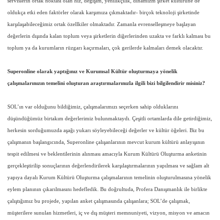
servislerin ortak noktası olan hız, değişim, yenilikçilik, dinamizm şirket kültürüne de
oldukça etki eden faktörler olarak karşımıza çıkmaktadır- birçok teknoloji şirketinde
karşılaşabileceğimiz ortak özellkiler olmaktadır. Zamanla evrenselleşmeye başlayan
değerlerin dışında kalan toplum veya şirketlerin diğerlerinden uzakta ve farklı kalması bu
toplum ya da kurumların rüzgarı kaçırmaları, çok gerilerde kalmaları demek olacaktır.
Superonline olarak yaptığınız ve Kurumsal Kültür oluşturmaya yönelik
çalışmalarınızın temelini oluşturan araştırmalarınızla ilgili bizi bilgilendirir misiniz?
SOL’ın var olduğunu bildiğimiz, çalışmalarımızı seçerken sahip olduklarını
düşündüğümüz birtakım değerlerimiz bulunmaktaydı. Çeşitli ortamlarda dile getirdiğimiz,
herkesin sorduğumuzda aşağı yukarı söyleyebileceği değerler ve kültür öğeleri. Biz bu
çalışmanın başlangıcında, Superonline çalışanlarının mevcut kurum kültürü anlayışının
tespit edilmesi ve beklentilerinin alınması amacıyla Kurum Kültürü Oluşturma anketinin
gerçekleştirilip sonuçlarının değerlendirilerek karşılaştırmalarının yapılması ve sağlam alt
yapıya dayalı Kurum Kültürü Oluşturma çalışmalarının temelinin oluşturulmasına yönelik
eylem planının çıkarılmasını hedefledik. Bu doğrultuda, Profera Danışmanlık ile birlikte
çalıştığımız bu projede, yapılan anket çalışmasında çalışanlara; SOL’de çalışmak,
müşterilere sunulan hizmetleri, iç ve dış müşteri memnuniyeti, vizyon, misyon ve amacın