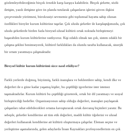
gözlemleyebileceğimiz birçok örnekle karşı karşıya kalabiliriz. Birçok şirkette, sözlü
iletişim, yazılı iletişime göre ön planda tutularak çalışanların işlerini güven ilişkisi
çerçevesinde yürütmesi, bürokrasiyi sevmemiz gibi toplumsal hayatta sahip olunan
özellikleri bireyler kurum kültürüne taşırlar. Çok uluslu şirketler ile karşılaştığımızda, çok
uluslu şirketlerde birden fazla bireysel-ulusal kültürü ortak noktada birleştirmeyi
başarabilen kurum kültürlerine rastlıyoruz. Kişi odaklı olmak tan çok, sistem odaklı bir
çalışma şeklini benimseyerek, kültürel farklılıkları da olumlu tarafta kullanacak, sinerjik
bir ortam yaratmaya çalışmaktadır.
Bireysel kültür kurum kültürünü sizce nasıl etkiliyor?
Farklı yerlerde doğmuş, büyümüş, farklı inanışlara ve beklentilere sahip, kendi ilke ve
değerleri ile o güne kadar yaşamış kişiler, bu çeşitliliği işyerlerine ister istemez
taşımaktadırlar. Kurum kültürü bu çeşitliliği gözeterek, ortak bir dil yaratmayı ve sosyal
birleştiriciliği hedefler. Organizasyonun sahip olduğu değerleri, inanışları paylaşarak
çalışanları rahat edebilecekleri ortama kavuşturarak ortak davranış biçimleri yaratır. Bu
sebeple, şirketler kendilerine ait tüm etik değerleri, maddi kültür öğelerini ve ulusal
değerleri kullanarak kendilerine ait kültürü oluşturmaya çalışırlar. Eleman seçme ve
yerleştirme aşamalarında, gelen adaylarda İnsan Kaynakları profesyonellerinin en çok