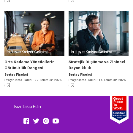
İş Hayatı
Kariyer Gelişimi
İş Hayatı
Kariyer Gelişimi
Orta Kademe Yöneticilerin
Stratejik Düşünme ve Zihinsel
Görünürlük Dengesi
Dayanıklılık
Bertay Fişekçi
Bertay Fişekçi
Posted
Posted
Yayınlama Tarihi: 22 Temmuz 2026
Yayınlama Tarihi: 14 Temmuz 2026
by
by
Bizi Takip Edin