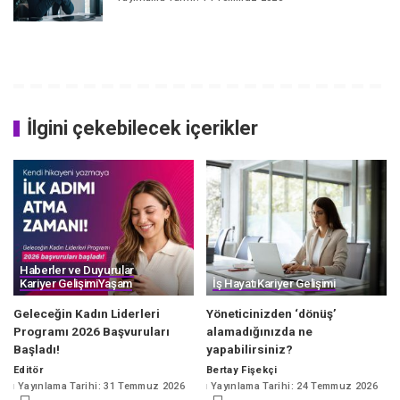
İlgini çekebilecek içerikler
Haberler ve Duyurular
Kariyer Gelişimi
Yaşam
İş Hayatı
Kariyer Gelişimi
Geleceğin Kadın Liderleri
Yöneticinizden ‘dönüş’
Programı 2026 Başvuruları
alamadığınızda ne
Başladı!
yapabilirsiniz?
Editör
Bertay Fişekçi
Posted
Posted
Yayınlama Tarihi: 31 Temmuz 2026
Yayınlama Tarihi: 24 Temmuz 2026
by
by