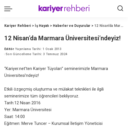
Kariyer Rehberi
>
İş Hayatı
>
Haberler ve Duyurular
>
12 Nisan’da Marmara Üniversitesi’ndeyiz!
12 Nisan’da Marmara Üniversitesi’ndeyiz!
Editör
Yayınlama Tarihi: 1 Ocak 2013
Posted
Son Güncelleme Tarihi: 3 Temmuz 2024
by
“Kariyer.net’ten Kariyer Tüyoları” seminerimizle Marmara
Üniversitesi’ndeyiz!
Etkili özgeçmiş oluşturma ve mülakat teknikleri ile ilgili
seminerimize tüm öğrencileri bekliyoruz.
Tarih:12 Nisan 2016
Yer: Marmara Üniversitesi
Saat: 14:00
Eğitmen: Merve Tuncer – Kurumsal İletişim Yöneticisi