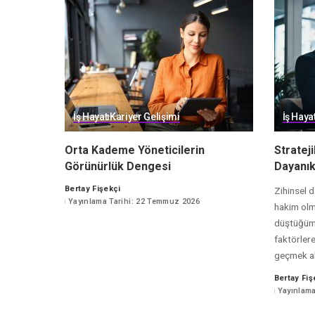
İş Hayatı
Kariyer Gelişimi
İş Hayat
Orta Kademe Yöneticilerin
Stratej
Görünürlük Dengesi
Dayanıkl
Bertay Fişekçi
Zihinsel d
Posted
Yayınlama Tarihi: 22 Temmuz 2026
hakim olm
by
düştüğümü
faktörler
geçmek akl
Bertay Fiş
Posted
Yayınlama
by