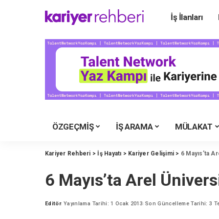
İş İlanları
Ü
Ü
Ü
Ü
Ü
Ü
ÖZGEÇMİŞ
İŞ ARAMA
MÜLAKAT
Y
M
Kariyer Rehberi
>
İş Hayatı
>
Kariyer Gelişimi
>
6 Mayıs’ta Ar
İ
6 Mayıs’ta Arel Ünivers
Y
K
Editör
Yayınlama Tarihi: 1 Ocak 2013
Son Güncelleme Tarihi: 3 
Posted
by