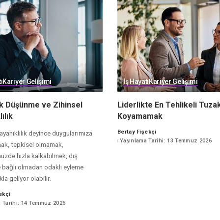
ı
Kariyer Gelişimi
İş Hayatı
Kariyer Gelişimi
ik Düşünme ve Zihinsel
Liderlikte En Tehlikeli Tuzak
ılık
Koyamamak
Bertay Fişekçi
ayanıklılık deyince duygularımıza
Posted
Yayınlama Tarihi: 13 Temmuz 2026
ak, tepkisel olmamak,
by
zde hızla kalkabilmek, dış
e bağlı olmadan odaklı eyleme
a geliyor olabilir.
ekçi
 Tarihi: 14 Temmuz 2026