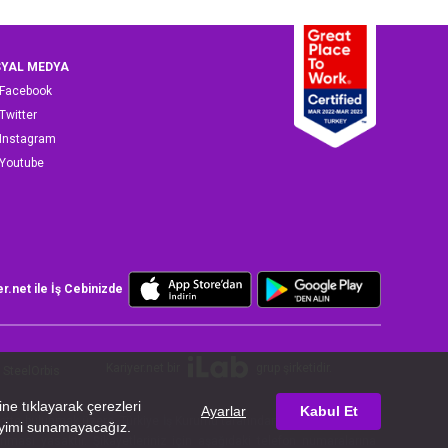
YAL MEDYA
Facebook
Twitter
Instagram
Youtube
er.net ile İş Cebinizde
Kariyer.net bir
grup şirketidir.
SteelOrbis
iyette bulunmak üzere, Türkiye İş Kurumu tarafından 26/07/2024 tarih
ması yasaktır. Şikayetleriniz için aşağıdaki telefon numaralarına