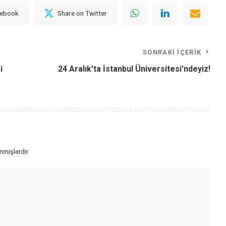
cebook
Share on Twitter
SONRAKI İÇERIK
i
24 Aralık'ta İstanbul Üniversitesi'ndeyiz!
enmişlerdir