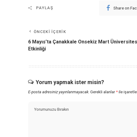
Share on Fa
PAYLAŞ
ÖNCEKI İÇERIK
6 Mayıs’ta Çanakkale Onsekiz Mart Üniversites
Etkinliği
Yorum yapmak ister misin?
E-posta adresiniz yayınlanmayacak.
Gerekli alanlar
*
ile işaretl