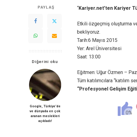
PAYLAŞ
“
Kariyer.net’ten Kariyer T
Etkili özgeçmiş oluşturma ve 
bekliyoruz.
Tarih:6 Mayıs 2015
Yer: Arel Üniversitesi
Saat: 13:00
Diğerini oku
Eğitmen: Uğur Özmen – Pa
Tüm katılımcılara “katılım ser
“
Profesyonel Gelişim Eğit
Google, Türkiye’de
ve dünyada en çok
aranan meslekleri
açıkladı!