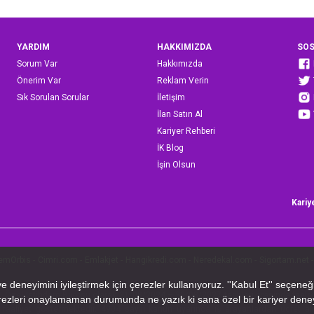
YARDIM
HAKKIMIZDA
SOS
Sorum Var
Hakkımızda
Önerim Var
Reklam Verin
Sık Sorulan Sorular
İletişim
İlan Satın Al
Kariyer Rehberi
İK Blog
İşin Olsun
Kariy
emOrbis
-
Cimri.com
-
Emlakjet
-
Hangikredi.com
-
Neredekal.com
-
Sigortam.net
-
 A.Ş. Özel İstihdam Bürosu olarak 31/08/2024 – 30/08/2027 tarihleri arasında faal
faaliyet göstermektedir. 4904 sayılı kanun uyarınca iş arayanlardan ücret alın