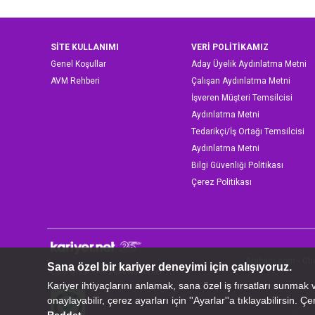
SİTE KULLANIMI
VERİ POLİTİKAMIZ
Genel Koşullar
Aday Üyelik Aydınlatma Metni
AVM Rehberi
Çalışan Aydınlatma Metni
İşveren Müşteri Temsilcisi
Aydınlatma Metni
Tedarikçi/İş Ortağı Temsilcisi
Aydınlatma Metni
Bilgi Güvenliği Politikası
Çerez Politikası
Arabam.com
-
Ch
Copyright © 1999-2026 Kariyer.net
Kariyer.net Elektronik Yayıncılık ve İletişim Hizmetleri
ve 16398069 sayılı karar uyarınca 170 nolu belge ile 