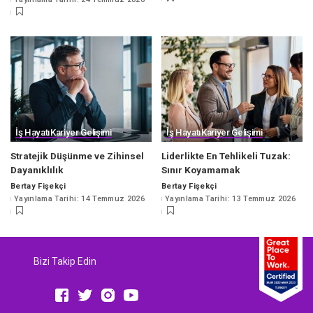
by
İş Hayatı
Kariyer Gelişimi
İş Hayatı
Kariyer Gelişimi
Stratejik Düşünme ve Zihinsel
Liderlikte En Tehlikeli Tuzak:
Dayanıklılık
Sınır Koyamamak
Bertay Fişekçi
Bertay Fişekçi
Posted
Posted
Yayınlama Tarihi: 14 Temmuz 2026
Yayınlama Tarihi: 13 Temmuz 2026
by
by
Bizi Takip Edin