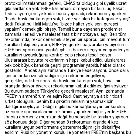
protokol imzalanması gerekli, CMAS’ta olduğu gibi üyelik ücreti
gibi şartlar da yok. FREE kar amacı olmayan bir kuruluş. Fakat
federasyon şimdiye kadar bunu yapmadı, rekorlarımı yaparken
“bizde böyle bir kategori yok, bizde var olan bir kategoride yarış”
dedi. Fakat bu Halil Mutlu’ya “bizde halter yok, seni güreşçi
yapalım” demek gibi birşey. Temeli buna dayanan problemler
zamanla ilerledi ve maalesef tatsız bir notkaya ulaştı. Ben tüm
rekorlarımda, rekor denemek isteyen bir sporcu için mevcut tüm
kuralları takip ediyorum, FREE’ye gerekli başvuruları yapıyorum,
FREE her sporcu için yaptığı gibi iki hakem seçiyor ve gönderiyor,
kuralların uygunluğunu kontrol edip rekoru tescil ediyor.
Uluslararası boyutta rekorlarımın hepsi kabul edildi, uluslararası
pek çok büyük kanalda çeşitli programlar yapıldı, haber olarak
gösterildi. Ancak aynı zamanda Türkiye Federasyonu önce dalış
için onlardan izin almadığım için rekorları engelliyor,
gerçekleştirdikten sonra da böyle bir kategori yok, hayali bir
branşda dalıyor diyerek rekorlarımın kabul edilmediğini söylüyor.
Bu durum sadece Türkiye’de geçerli maalesef. Aynı zamanda
FREE’nin antrenörüm ve eşim Rudi Castineyra’ya ait bir ticari
şirket olduğunu, benim bu şirketin reklamını yapmak için
daldığımı söylüyor. Dediğim gibi bu kar sağlamayan bir kuruluş,
üzerimde sponsorlarımın reklamını yaparken hiçbir yerde FREE
logosu görmeniz mümkün değil, bu sebeple bir tanıtım yapmam
söz konusu değil. Diğer yandan 8 rekorumun dışında 4 kez
kurallara uygun performans gösteremediğim için diskalifiye
edildim. Rudi bir yönetim kurulu ile yönetilen FREE’nin başkanı, bu