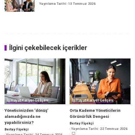
Yayınlama Tarihi: 13 Temmuz 2026
İlgini çekebilecek içerikler
İş Hayatı
Kariyer Gelişimi
İş Hayatı
Kariyer Gelişimi
Yöneticinizden ‘dönüş’
Orta Kademe Yöneticilerin
alamadığınızda ne
Görünürlük Dengesi
yapabilirsiniz?
Bertay Fişekçi
Posted
Yayınlama Tarihi: 22 Temmuz 2026
Bertay Fişekçi
by
Posted
Yayınlama Tarihi: 24 Temmuz 2026