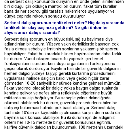
da serbest dalış konusunda dünyanın en önde gelen isimlerinden
biri olduğu için oldukça mantıklı bir durum, fakat tüm kurallar
bana da her sporcu gibi tarafsız hakemlerce uygulanıyor ve
dünya çapında rekorun sonucu duyuruluyor.
Serbest dalış sporunun tehlikeleri neler? Hiç dalış sırasında
tehlikeli bir olay başınıza geldi mi? Ne gibi önlemler
alıyorsunuz dalış sırasında?
Serbest dalış sporunun en büyük riski, sığ su bayılması diye
adlandırılan bir durum. Yüzeye yakın derinliklerde basıncın çok
fazla olması sebebiyle limitinin sonlarına yaklaşmış bir sporcu
bayılabiliyor. Fakat bu karadaki bilinen bayılmalardan daha farklı
bir durum. Vücut oksijen tasarrufu yapmak için temel
fonksiyonlarını sürdürürken, duyu organlarının fonksiyonunu
geçici olarak durduruyor. Bayılma halinde bir güvenlik dalgıcının
hemen dalgıcı yüzeye taşıyıp gerekli kurtarma prosedürlerini
uygulaması halinde dalgıcın kalıcı veya geçici hiçbir zarar
görmeden 10-20 saniyelik bir sürede kendine gelmesi mümkün.
Fakat yardımcı olacak bir dalgıç yoksa baygın dalgıç sualtında
kendine geliyor ve nefes alma refleksiyle ciğerlerine büyük
miktarda su alıp boğuluyor. Bu sebeple yalnız dalındığında
ölümcül olabilecek bu durum, güvenlik prosedürlerini bilen bir
dalış eşi bulunması halinde çok basit olabiliyor. Serbest dalış
tarihinde 10’dan az kaydedilmiş olmasına karşın, derin suda da
bayılma söz konusu olabiliyor. Bu iki durum için de aldığımız
önlem her 10-15 metrede bir güvenlik konusunda eğitimli,
kalifiye güvenlik dalgıçları bulundurmak. 100 metrenin üzerindeki