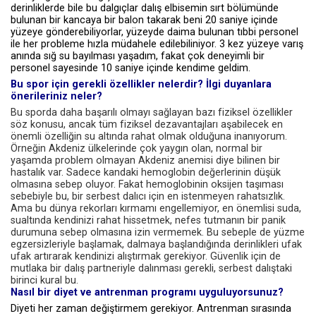
derinliklerde bile bu dalgıçlar dalış elbisemin sırt bölümünde
bulunan bir kancaya bir balon takarak beni 20 saniye içinde
yüzeye gönderebiliyorlar, yüzeyde daima bulunan tıbbi personel
ile her probleme hızla müdahele edilebiliniyor. 3 kez yüzeye varış
anında sığ su bayılması yaşadım, fakat çok deneyimli bir
personel sayesinde 10 saniye içinde kendime geldim.
Bu spor için gerekli özellikler nelerdir? İlgi duyanlara
önerileriniz neler?
Bu sporda daha başarılı olmayı sağlayan bazı fiziksel özellikler
söz konusu, ancak tüm fiziksel dezavantajları aşabilecek en
önemli özelliğin su altında rahat olmak olduğuna inanıyorum.
Örneğin Akdeniz ülkelerinde çok yaygın olan, normal bir
yaşamda problem olmayan Akdeniz anemisi diye bilinen bir
hastalık var. Sadece kandaki hemoglobin değerlerinin düşük
olmasına sebep oluyor. Fakat hemoglobinin oksijen taşıması
sebebiyle bu, bir serbest dalıcı için en istenmeyen rahatsızlık.
Ama bu dünya rekorları kırmamı engellemiyor, en önemlisi suda,
sualtında kendinizi rahat hissetmek, nefes tutmanın bir panik
durumuna sebep olmasına izin vermemek. Bu sebeple de yüzme
egzersizleriyle başlamak, dalmaya başlandığında derinlikleri ufak
ufak artırarak kendinizi alıştırmak gerekiyor. Güvenlik için de
mutlaka bir dalış partneriyle dalınması gerekli, serbest dalıştaki
birinci kural bu.
Nasıl bir diyet ve antrenman programı uyguluyorsunuz?
Diyeti her zaman değiştirmem gerekiyor. Antrenman sırasında