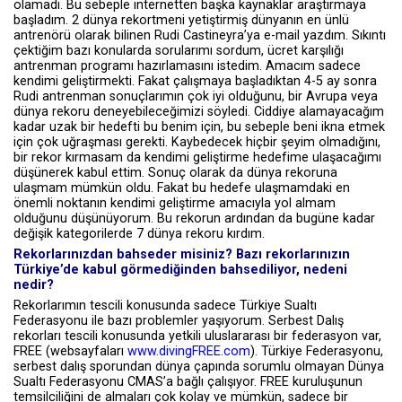
olamadı. Bu sebeple internetten başka kaynaklar araştırmaya
başladım. 2 dünya rekortmeni yetiştirmiş dünyanın en ünlü
antrenörü olarak bilinen Rudi Castineyra’ya e-mail yazdım. Sıkıntı
çektiğim bazı konularda sorularımı sordum, ücret karşılığı
antrenman programı hazırlamasını istedim. Amacım sadece
kendimi geliştirmekti. Fakat çalışmaya başladıktan 4-5 ay sonra
Rudi antrenman sonuçlarımın çok iyi olduğunu, bir Avrupa veya
dünya rekoru deneyebileceğimizi söyledi. Ciddiye alamayacağım
kadar uzak bir hedefti bu benim için, bu sebeple beni ikna etmek
için çok uğraşması gerekti. Kaybedecek hiçbir şeyim olmadığını,
bir rekor kırmasam da kendimi geliştirme hedefime ulaşacağımı
düşünerek kabul ettim. Sonuç olarak da dünya rekoruna
ulaşmam mümkün oldu. Fakat bu hedefe ulaşmamdaki en
önemli noktanın kendimi geliştirme amacıyla yol almam
olduğunu düşünüyorum. Bu rekorun ardından da bugüne kadar
değişik kategorilerde 7 dünya rekoru kırdım.
Rekorlarınızdan bahseder misiniz? Bazı rekorlarınızın
Türkiye’de kabul görmediğinden bahsediliyor, nedeni
nedir?
Rekorlarımın tescili konusunda sadece Türkiye Sualtı
Federasyonu ile bazı problemler yaşıyorum. Serbest Dalış
rekorları tescili konusunda yetkili uluslararası bir federasyon var,
FREE (websayfaları
www.divingFREE.com
). Türkiye Federasyonu,
serbest dalış sporundan dünya çapında sorumlu olmayan Dünya
Sualtı Federasyonu CMAS’a bağlı çalışıyor. FREE kuruluşunun
temsilciliğini de almaları çok kolay ve mümkün, sadece bir