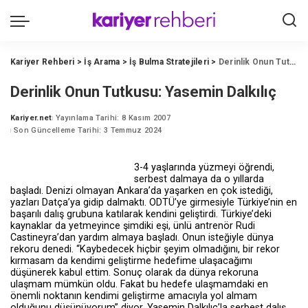
Kariyer Rehberi
>
İş Arama
>
İş Bulma Stratejileri
>
Derinlik Onun Tutkusu: Yasemin Dalkılıç
Derinlik Onun Tutkusu: Yasemin Dalkılıç
Kariyer.net
Yayınlama Tarihi: 8 Kasım 2007
Posted
Son Güncelleme Tarihi: 3 Temmuz 2024
by
3-4 yaşlarında yüzmeyi öğrendi,
serbest dalmaya da o yıllarda
başladı. Denizi olmayan Ankara’da yaşarken en çok istediği,
yazları Datça’ya gidip dalmaktı. ODTÜ’ye girmesiyle Türkiye’nin en
başarılı dalış grubuna katılarak kendini geliştirdi. Türkiye’deki
kaynaklar da yetmeyince şimdiki eşi, ünlü antrenör Rudi
Castineyra’dan yardım almaya başladı. Onun isteğiyle dünya
rekoru denedi. “Kaybedecek hiçbir şeyim olmadığını, bir rekor
kırmasam da kendimi geliştirme hedefime ulaşacağımı
düşünerek kabul ettim. Sonuç olarak da dünya rekoruna
ulaşmam mümkün oldu. Fakat bu hedefe ulaşmamdaki en
önemli noktanın kendimi geliştirme amacıyla yol almam
olduğunu düşünüyorum” diyor. Yasemin Dalkılıç’la serbest dalış