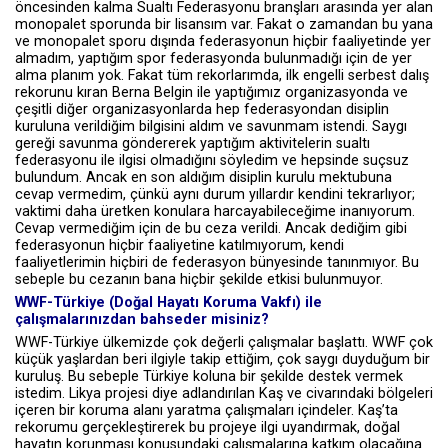
öncesinden kalma Sualtı Federasyonu branşları arasında yer alan
monopalet sporunda bir lisansım var. Fakat o zamandan bu yana
ve monopalet sporu dışında federasyonun hiçbir faaliyetinde yer
almadım, yaptığım spor federasyonda bulunmadığı için de yer
alma planım yok. Fakat tüm rekorlarımda, ilk engelli serbest dalış
rekorunu kıran Berna Belgin ile yaptığımız organizasyonda ve
çeşitli diğer organizasyonlarda hep federasyondan disiplin
kuruluna verildiğim bilgisini aldım ve savunmam istendi. Saygı
gereği savunma göndererek yaptığım aktivitelerin sualtı
federasyonu ile ilgisi olmadığını söyledim ve hepsinde suçsuz
bulundum. Ancak en son aldığım disiplin kurulu mektubuna
cevap vermedim, çünkü aynı durum yıllardır kendini tekrarlıyor;
vaktimi daha üretken konulara harcayabileceğime inanıyorum.
Cevap vermediğim için de bu ceza verildi. Ancak dediğim gibi
federasyonun hiçbir faaliyetine katılmıyorum, kendi
faaliyetlerimin hiçbiri de federasyon bünyesinde tanınmıyor. Bu
sebeple bu cezanın bana hiçbir şekilde etkisi bulunmuyor.
WWF-Türkiye (Doğal Hayatı Koruma Vakfı) ile
çalışmalarınızdan bahseder misiniz?
WWF-Türkiye ülkemizde çok değerli çalışmalar başlattı. WWF çok
küçük yaşlardan beri ilgiyle takip ettiğim, çok saygı duyduğum bir
kuruluş. Bu sebeple Türkiye koluna bir şekilde destek vermek
istedim. Likya projesi diye adlandırılan Kaş ve civarındaki bölgeleri
içeren bir koruma alanı yaratma çalışmaları içindeler. Kaş’ta
rekorumu gerçekleştirerek bu projeye ilgi uyandırmak, doğal
hayatın korunması konusundaki çalışmalarına katkım olacağına