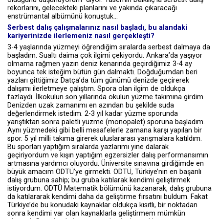
rekorlarını, gelecekteki planlarını ve yakında çıkaracağı
enstrümantal albümünü konuştuk…
Serbest dalış çalışmalarınız nasıl başladı, bu alandaki
kariyerinizde ilerlemeniz nasıl gerçekleşti?
3-4 yaşlarında yüzmeyi öğrendiğim sıralarda serbest dalmaya da
başladım. Sualtı daima çok ilgimi çekiyordu. Ankara’da yaşıyor
olmama rağmen yazın deniz kenarında geçirdiğimiz 3-4 ay
boyunca tek isteğim bütün gün dalmaktı. Doğduğumdan beri
yazları gittiğimiz Datça’da tüm günümü denizde geçirerek
dalışımı ilerletmeye çalıştım. Spora olan ilgim de oldukça
fazlaydı. İlkokulun son yıllarında okulun yüzme takımına girdim.
Denizden uzak zamanımı en azından bu şekilde suda
değerlendirmek istedim. 2-3 yıl kadar yüzme sporunda
yarıştıktan sonra paletli yüzme (monopalet) sporuna başladım.
Aynı yüzmedeki gibi belli mesafelerle zamana karşı yapılan bir
spor. 5 yıl milli takıma girerek uluslararası yarışmalara katıldım.
Bu sporları yaptığım sıralarda yazlarımı yine dalarak
geçiriyordum ve kışın yaptığım egzersizler dalış performansımın
artmasına yardımcı oluyordu. Üniversite sınavına girdiğimde en
büyük amacım ODTÜ’ye girmekti. ODTÜ, Türkiye’nin en başarılı
dalış grubuna sahip; bu gruba katılarak kendimi geliştirmek
istiyordum. ODTÜ Matematik bölümünü kazanarak, dalış grubuna
da katılararak kendimi daha da geliştirme fırsatını buldum. Fakat
Türkiye’de bu konudaki kaynaklar oldukça kısıtlı, bir noktadan
sonra kendimi var olan kaynaklarla geliştirmem mümkün