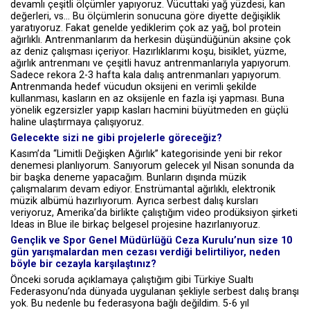
devamlı çeşitli ölçümler yapıyoruz. Vücuttaki yağ yüzdesi, kan
değerleri, vs… Bu ölçümlerin sonucuna göre diyette değişiklik
yaratıyoruz. Fakat genelde yediklerim çok az yağ, bol protein
ağırlıklı. Antrenmanlarım da herkesin düşündüğünün aksine çok
az deniz çalışması içeriyor. Hazırlıklarımı koşu, bisiklet, yüzme,
ağırlık antrenmanı ve çeşitli havuz antrenmanlarıyla yapıyorum.
Sadece rekora 2-3 hafta kala dalış antrenmanları yapıyorum.
Antrenmanda hedef vücudun oksijeni en verimli şekilde
kullanması, kasların en az oksijenle en fazla işi yapması. Buna
yönelik egzersizler yapıp kasları hacmini büyütmeden en güçlü
haline ulaştırmaya çalışıyoruz.
Gelecekte sizi ne gibi projelerle göreceğiz?
Kasım’da “Limitli Değişken Ağırlık” kategorisinde yeni bir rekor
denemesi planlıyorum. Sanıyorum gelecek yıl Nisan sonunda da
bir başka deneme yapacağım. Bunların dışında müzik
çalışmalarım devam ediyor. Enstrümantal ağırlıklı, elektronik
müzik albümü hazırlıyorum. Ayrıca serbest dalış kursları
veriyoruz, Amerika’da birlikte çalıştığım video prodüksiyon şirketi
Ideas in Blue ile birkaç belgesel projesine hazırlanıyoruz.
Gençlik ve Spor Genel Müdürlüğü Ceza Kurulu’nun size 10
gün yarışmalardan men cezası verdiği belirtiliyor, neden
böyle bir cezayla karşılaştınız?
Önceki soruda açıklamaya çalıştığım gibi Türkiye Sualtı
Federasyonu’nda dünyada uygulanan şekliyle serbest dalış branşı
yok. Bu nedenle bu federasyona bağlı değildim. 5-6 yıl