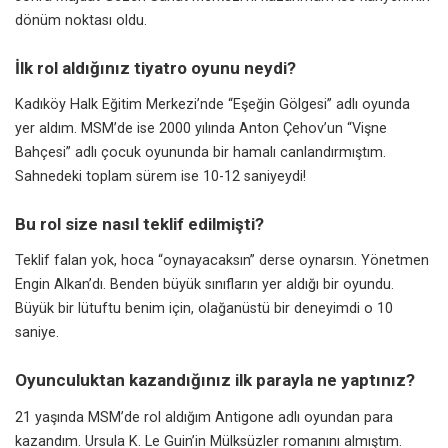
dönüm noktası oldu.
İlk rol aldığınız tiyatro oyunu neydi?
Kadıköy Halk Eğitim Merkezi’nde “Eşeğin Gölgesi” adlı oyunda
yer aldım. MSM’de ise 2000 yılında
Anton Çehov’un
“Vişne
Bahçesi” adlı çocuk oyununda bir hamalı canlandırmıştım.
Sahnedeki toplam sürem ise 10-12 saniyeydi!
Bu rol size nasıl teklif edilmişti?
Teklif falan yok, hoca “oynayacaksın” derse oynarsın. Yönetmen
Engin Alkan’dı. Benden büyük sınıfların yer aldığı bir oyundu.
Büyük bir lütuftu benim için, olağanüstü bir deneyimdi o 10
saniye.
Oyunculuktan kazandığınız ilk parayla ne yaptınız?
21 yaşında MSM’de rol aldığım Antigone adlı oyundan para
kazandım. Ursula K. Le Guin’in
Mülksüzler
romanını almıştım.