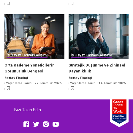
by
by
İş Hayatı
Kariyer Gelişimi
İş Hayatı
Kariyer Gelişimi
Orta Kademe Yöneticilerin
Stratejik Düşünme ve Zihinsel
Görünürlük Dengesi
Dayanıklılık
Bertay Fişekçi
Bertay Fişekçi
Posted
Posted
Yayınlama Tarihi: 22 Temmuz 2026
Yayınlama Tarihi: 14 Temmuz 2026
by
by
Bizi Takip Edin