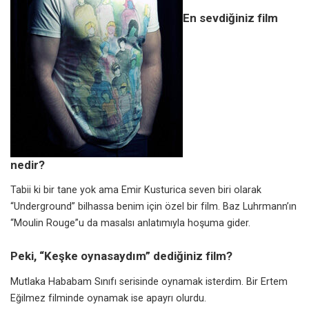
En sevdiğiniz film
nedir?
Tabii ki bir tane yok ama
Emir Kusturica
seven biri olarak
“Underground” bilhassa benim için özel bir film. Baz Luhrmann’ın
“
Moulin Rouge
”u da masalsı anlatımıyla hoşuma gider.
Peki, “Keşke oynasaydım” dediğiniz film
?
Mutlaka
Hababam Sınıfı
serisinde oynamak isterdim. Bir Ertem
Eğilmez filminde oynamak ise apayrı olurdu.