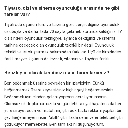
Tiyatro, dizi ve sinema oyunculuğu arasında ne gibi
farklar var?
Tiyatroda oyunun türü ve tarzına göre sergilediğiniz oyunculuk
üslubuyla ya da haftada 70 sayfa çekmek zorunda kaldığınız TV
dizisindeki oyunculuk tekniğiyle, aylarca çektiğiniz ve sinema
tarihine geçecek olan oyunculuk tekniği bir değil. Oyunculuk
tekniği ve işi oluşturmak bakımından fark var. Üçü de birbirinden
farklı meyve. Üçünün de lezzeti, vitamini ve faydası farklı.
Bir izleyici olarak kendinizi nasıl tanımlarsınız?
Ben beğenmek üzerine seyreden bir izleyiciyim. Çünkü
beğenmemek üzere seyrettiğiniz hiçbir şeyi beğenmezsiniz.
Beğenmek için elinden geleni yapması gerekiyor insanın.
Olumsuzluk, toplumumuzda ve gündelik sosyal hayatımızda her
yere sirayet eden ve matahmış gibi çok fazla reklamı yapılan bir
şey. Beğenmeyen insan “akıllı” gibi, fazla derin ve entelektüel gibi
gözüküyor memlekette. Ben tam aksini düşünüyorum.