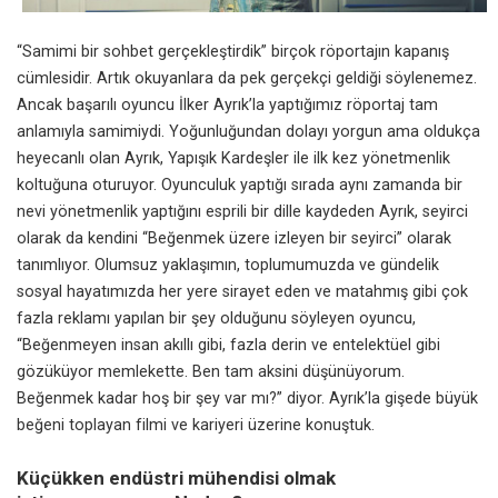
“Samimi bir sohbet gerçekleştirdik” birçok röportajın kapanış
cümlesidir. Artık okuyanlara da pek gerçekçi geldiği söylenemez.
Ancak başarılı oyuncu İlker Ayrık’la yaptığımız röportaj tam
anlamıyla samimiydi. Yoğunluğundan dolayı yorgun ama oldukça
heyecanlı olan Ayrık,
Yapışık Kardeşler
ile ilk kez yönetmenlik
koltuğuna oturuyor. Oyunculuk yaptığı sırada aynı zamanda bir
nevi yönetmenlik yaptığını esprili bir dille kaydeden Ayrık, seyirci
olarak da kendini “Beğenmek üzere izleyen bir seyirci” olarak
tanımlıyor.
Olumsuz yaklaşımın, toplumumuzda ve gündelik
sosyal hayatımızda her yere sirayet eden ve matahmış gibi çok
fazla reklamı yapılan bir şey olduğunu söyleyen oyuncu,
“Beğenmeyen insan akıllı gibi, fazla derin ve entelektüel gibi
gözüküyor memlekette. Ben tam aksini düşünüyorum.
Beğenmek kadar hoş bir şey var mı?
” diyor. Ayrık’la gişede büyük
beğeni toplayan filmi ve kariyeri üzerine konuştuk.
Küçükken endüstri mühendisi olmak