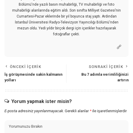
Bölümü'nde yazılı basın muhabirliği, TV muhabirliği ve foto
muhabirliği alanlarında eğitim aldı. Son sınıfta Milliyet Gazetesi’nin
Cumartesi-Pazar eklerinde bir yıl boyunca staj yaptı. Ardından
İstanbul Üniversitesi Radyo-Televizyon Yayıncılığı Bölümü'nden
mezun oldu. Yedi yıldır birçok dergi için içerikler hazırlayarak
fotoğraflar çekti.
ÖNCEKI İÇERIK
SONRAKI İÇERIK
İş görüşmesinde sakin kalmanın
Bu 7 adımla verimliliğinizi
yolları
artırın
Yorum yapmak ister misin?
E-posta adresiniz yayınlanmayacak.
Gerekli alanlar
*
ile işaretlenmişlerdir