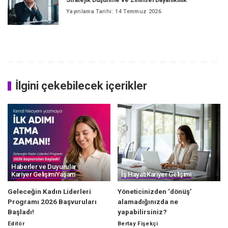
Stratejik Düşünme ve Zihinsel Dayanıklılık
Yayınlama Tarihi: 14 Temmuz 2026
İlgini çekebilecek içerikler
Haberler ve Duyurular
Kariyer Gelişimi
Yaşam
İş Hayatı
Kariyer Gelişimi
Geleceğin Kadın Liderleri
Yöneticinizden ‘dönüş’
Programı 2026 Başvuruları
alamadığınızda ne
Başladı!
yapabilirsiniz?
Editör
Bertay Fişekçi
Posted
Posted