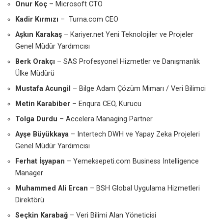
Onur Koç
– Microsoft CTO
Kadir Kırmızı
– Turna.com CEO
Aşkın Karakaş
– Kariyer.net Yeni Teknolojiler ve Projeler
Genel Müdür Yardımcısı
Berk Orakçı
– SAS Profesyonel Hizmetler ve Danışmanlık
Ülke Müdürü
Mustafa Acungil
– Bilge Adam Çözüm Mimarı / Veri Bilimci
Metin Karabiber
– Enqura CEO, Kurucu
Tolga Durdu
– Accelera Managing Partner
Ayşe Büyükkaya
– Intertech DWH ve Yapay Zeka Projeleri
Genel Müdür Yardımcısı
Ferhat İşyapan
– Yemeksepeti.com Business Intelligence
Manager
Muhammed Ali Ercan
– BSH Global Uygulama Hizmetleri
Direktörü
Seçkin Karabağ
– Veri Bilimi Alan Yöneticisi