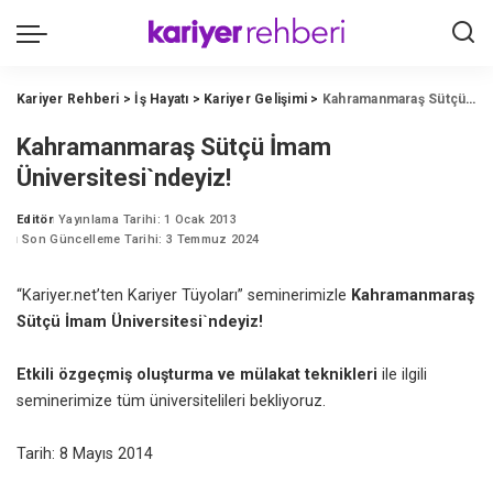
Kariyer Rehberi
>
İş Hayatı
>
Kariyer Gelişimi
>
Kahramanmaraş Sütçü İmam Üniversitesi`ndeyiz!
Kahramanmaraş Sütçü İmam
Üniversitesi`ndeyiz!
Editör
Yayınlama Tarihi: 1 Ocak 2013
Posted
Son Güncelleme Tarihi: 3 Temmuz 2024
by
“Kariyer.net’ten Kariyer Tüyoları” seminerimizle
Kahramanmaraş
Sütçü İmam Üniversitesi`ndeyiz!
Etkili özgeçmiş oluşturma ve mülakat teknikleri
ile ilgili
seminerimize tüm üniversitelileri bekliyoruz.
Tarih: 8 Mayıs 2014