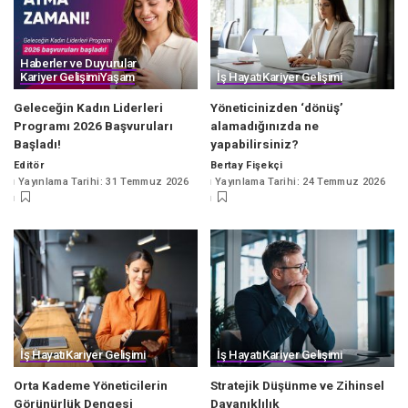
Haberler ve Duyurular
Kariyer Gelişimi
Yaşam
İş Hayatı
Kariyer Gelişimi
Geleceğin Kadın Liderleri
Yöneticinizden ‘dönüş’
Programı 2026 Başvuruları
alamadığınızda ne
Başladı!
yapabilirsiniz?
Editör
Bertay Fişekçi
Posted
Posted
Yayınlama Tarihi: 31 Temmuz 2026
Yayınlama Tarihi: 24 Temmuz 2026
by
by
İş Hayatı
Kariyer Gelişimi
İş Hayatı
Kariyer Gelişimi
Orta Kademe Yöneticilerin
Stratejik Düşünme ve Zihinsel
Görünürlük Dengesi
Dayanıklılık