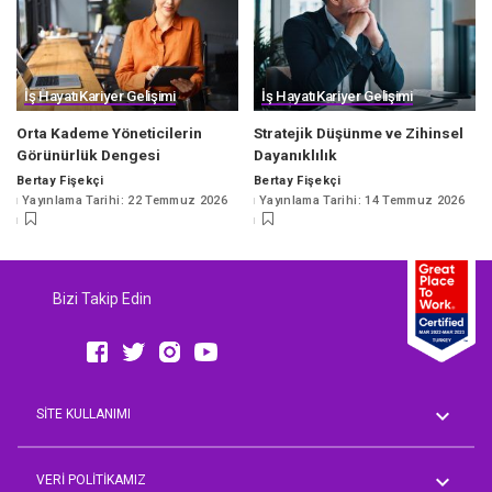
İş Hayatı
Kariyer Gelişimi
İş Hayatı
Kariyer Gelişimi
Orta Kademe Yöneticilerin
Stratejik Düşünme ve Zihinsel
Görünürlük Dengesi
Dayanıklılık
Bertay Fişekçi
Bertay Fişekçi
Posted
Posted
Yayınlama Tarihi: 22 Temmuz 2026
Yayınlama Tarihi: 14 Temmuz 2026
by
by
Bizi Takip Edin
SİTE KULLANIMI
Genel Koşullar
AVM Rehberi
VERİ POLİTİKAMIZ