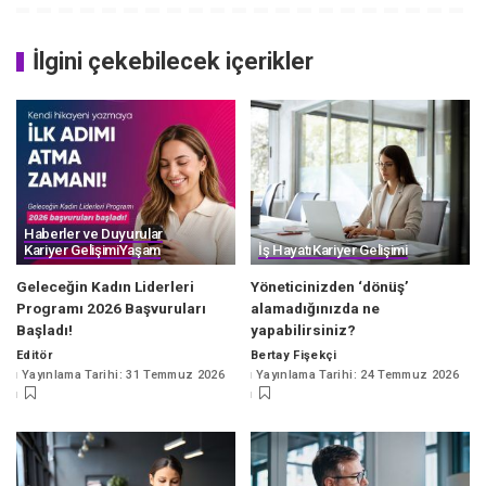
İlgini çekebilecek içerikler
Haberler ve Duyurular
Kariyer Gelişimi
Yaşam
İş Hayatı
Kariyer Gelişimi
Geleceğin Kadın Liderleri
Yöneticinizden ‘dönüş’
Programı 2026 Başvuruları
alamadığınızda ne
Başladı!
yapabilirsiniz?
Editör
Bertay Fişekçi
Posted
Posted
Yayınlama Tarihi: 31 Temmuz 2026
Yayınlama Tarihi: 24 Temmuz 2026
by
by