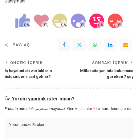
Danışmanı
PAYLAŞ
ÖNCEKI İÇERIK
SONRAKI İÇERIK
İş hayatındaki zorlukların
Mülakatta yanında bulunması
üstesinden nasıl gelinir?
gereken 7 şey
Yorum yapmak ister misin?
E-posta adresiniz yayınlanmayacak.
Gerekli alanlar
*
ile işaretlenmişlerdir