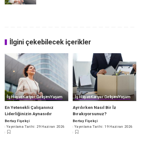
İlgini çekebilecek içerikler
İş Hayatı
Kariyer Gelişimi
Yaşam
İş Hayatı
Kariyer Gelişimi
Yaşam
En Yetenekli Çalışanınız
Ayrılırken Nasıl Bir İz
Liderliğinizin Aynasıdır
Bırakıyorsunuz?
Bertay Fişekçi
Bertay Fişekçi
Posted
Posted
Yayınlama Tarihi: 29 Haziran 2026
Yayınlama Tarihi: 19 Haziran 2026
by
by