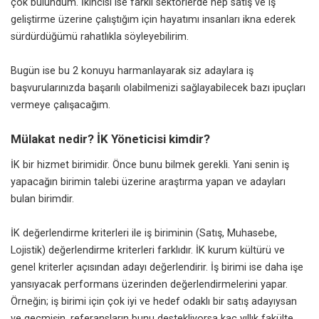
çok bulundum. İkincisi ise farklı sektörlerde hep satış ve iş
geliştirme üzerine çalıştığım için hayatımı insanları ikna ederek
sürdürdüğümü rahatlıkla söyleyebilirim.
Bugün ise bu 2 konuyu harmanlayarak siz adaylara iş
başvurularınızda başarılı olabilmenizi sağlayabilecek bazı ipuçları
vermeye çalışacağım.
Mülakat nedir? İK Yöneticisi kimdir?
İK bir hizmet birimidir. Önce bunu bilmek gerekli. Yani senin iş
yapacağın birimin talebi üzerine araştırma yapan ve adayları
bulan birimdir.
İK değerlendirme kriterleri ile iş biriminin (Satış, Muhasebe,
Lojistik) değerlendirme kriterleri farklıdır. İK kurum kültürü ve
genel kriterler açısından adayı değerlendirir. İş birimi ise daha işe
yansıyacak performans üzerinden değerlendirmelerini yapar.
Örneğin; iş birimi için çok iyi ve hedef odaklı bir satış adayıysan
ve geçmişin, referansların bunu destekliyorsa kaç yıllık fakülte