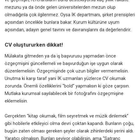
mezunu ya da önde gelen üniversitelerden mezun olup
olmadığınla çok ilgilenmez. Oysa İK departmanı, şirket prensipleri
açısından öncelikle bunlara bakar. Kurum kültürüne uyum
açısından, adayın genel tavrını ve davranışlarını da değerlendirir.
CV oluştururken dikkat!
Mülakata gitmeden ya da iş başvurusu yapmadan önce
özgeçmişini güncellemeli ve başvurduğun işe uygun olarak
düzenlemelisin. Özgeçmişinde çok uzun bilgiler vermemelisin.
Unutma ki karşı taraf yani İK uzmanları yüzlerce CV okumak
zorunda. Önemli özelliklerini “bold” yapmalısın ki göze çarpsın.
Mutlaka kurumsal sayılabilecek bir fotoğrafını özgeçmişine
eklemelisin.
Gerçekten “kitap okumak, film seyretmek ve müzik dinlemek”
gibi hobilerle etkileyici olma devri çoktan kapandı. Bunların çoğu,
bugün zaten olması gereken şeyler olarak zihinlerdeki yerini aldı.
Yaratıcı olmalısın. Bunları seviyor olabilirsin, ama “Satranç