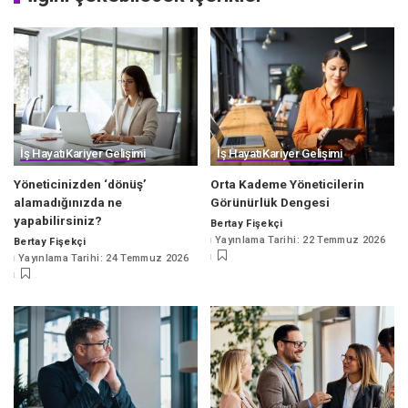
İş Hayatı
Kariyer Gelişimi
İş Hayatı
Kariyer Gelişimi
Yöneticinizden ‘dönüş’
Orta Kademe Yöneticilerin
alamadığınızda ne
Görünürlük Dengesi
yapabilirsiniz?
Bertay Fişekçi
Posted
Yayınlama Tarihi: 22 Temmuz 2026
Bertay Fişekçi
by
Posted
Yayınlama Tarihi: 24 Temmuz 2026
by