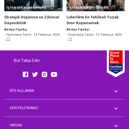
İş Hayatı
Kariyer Gelişimi
İş Hayatı
Kariyer Gelişimi
Stratejik Düşünme ve Zihinsel
Liderlikte En Tehlikeli Tuzak:
Dayanıklılık
Sınır Koyamamak
Bertay Fişekçi
Bertay Fişekçi
Posted
Posted
Yayınlama Tarihi: 14 Temmuz 2026
Yayınlama Tarihi: 13 Temmuz 2026
by
by
Bizi Takip Edin
SİTE KULLANIMI
Genel Koşullar
AVM Rehberi
VERİ POLİTİKAMIZ
Aday Üyelik Aydınlatma Metni
Çalışan Aydınlatma Metni
YARDIM