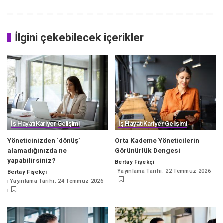
İlgini çekebilecek içerikler
İş Hayatı
Kariyer Gelişimi
İş Hayatı
Kariyer Gelişimi
Yöneticinizden ‘dönüş’
Orta Kademe Yöneticilerin
alamadığınızda ne
Görünürlük Dengesi
yapabilirsiniz?
Bertay Fişekçi
Posted
Yayınlama Tarihi: 22 Temmuz 2026
Bertay Fişekçi
by
Posted
Yayınlama Tarihi: 24 Temmuz 2026
by