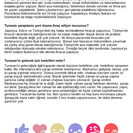
babasının görevini devralır. Gıda mühendisleri, ziraat mühendisleri ve laborantlarımız
imalatta görev yapıyor. Bizim ana mantığımız, birbirimize destek vermek ve firma için
bir şeyler yapabilmek. Şahsi çıkarlarımızı geri planda tutabilmeyi öğreniyoruz.
Pazarlama bölümümüzde ise 16 kişi çalışıyor. Kapadokya, Antalya, Ankara ve
İstanbul’da da bölge müdürlüklerimiz bulunuyor.
Turasan şaraplarını yurt dışına ihraç ediyor musunuz?
Japonya, Kıbrıs ve Türkiye’deki dış hatlar terminallerine ihracat yapıyoruz. Türkiye’nin
ihracat rakamlarına baktığınızda her ne kadar maliyetler düşük dense de pratikte
kesinlikle düşük değil, çok çok yüksek. Ve dünya pazarında ihracatta çok
zorlanıyoruz çünkü fiyat tutturamıyoruz. Bunun tüm faturasını hükümetlere çıkarmak
da yanlış ama genel olarak baktığımızda Türkiye’de ana maliyetler çok yüksek
olduğundan dünyada rekabet edemiyoruz. Örneğin birçok ülke tarafından Japonya’ya
bizim maliyet fiyatımızın bile altında ihracat yapılıyor.
Turasan’ın gelecek için hedefleri neler?
Turasan’ın geleceğiyle ilgili kapasite olarak büyüme hedefimiz yok, hedefimiz tamamen
kalite. Biz milyonlarca litre şarap üretmek istemiyoruz. Markamızı geliştirip, tanıtıp, çok
iyi şarap yapmak istiyoruz. Dünya üzerinde dikkat edin, chateau kavramı vardır, iyi
şarap küçük işletmelerden çıkar. Büyük işletmeler hiçbir zaman iyi şarap yapma
şansına sahip değildir. O zaman chateau kavramı çıkmazdı. Şarap üretimi
fabrikasyona hiç müsait bir iş değil. Zaten hiçbir zaman şarap fabrikası denmez, şarap
evi denir. Şarapçılıkta her zaman bir aile işletmeciliği ruhu vardır. Ne yaparsanız yapın,
profesyonelliğin olması gerekiyor ama amatörlüğün de hiçbir zaman kaybolmaması
gerekiyor. Turasan’da bunlar var. Ben üçüncü nesilim ve hep bunu korumaya çalıştık.
Şarapçılık bana sabrı öğretti, senede 1 kez imalat yapıyorsunuz, bir daha deneme
şansınız yok.