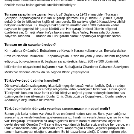
özel bir marka haline gelmek istediklerini belirtiyor.
Turasan şarapları ne zaman kuruldu?
Başlangıcı 1943 yılına giden Turasan
Şarapları, Kapadokya’da kurulan ilk şarap işletmesi. Bu yıl bizim 62. yılımız. Şarap
sektörünün bir bölgesi ve kişiliği olması gerek. Biz şanlıyız çünkü Kapadokya gibi bir
bölgenin üreticisiyiz. Bu bölgeye baktığınızda milattan önce 3000 yıllarına kadar
dayanan bir geçmişi, bir şarap kültürü var. Her şarap üreticisi ülkenin bölgesel
özellikleri var. Örneğin Amerika’ya bakarsanız Napa Valley, Fransa’da Bordeaux,
İtalya’da Toscana… Turasan da Türk şarabı olarak Kapadokya bölgesinin şarabı.
Turasan ne tür şaraplar üretiyor?
Kırmızılarda Öküzgözü, Boğazkere ve Kayacık Karası kullanıyoruz. Beyazlarda ise
Emir ve Narince üzümlerini… Kapadoklya’da 90’dan bu yana yüksek sistemli bağ tesis
ediyoruz, bu uygulamayı ilk başlatan şarap üreticisi biziz. 200 ve 300 dönümlük
bölümlerden oluşan kendi bağlarımız var. Bu bağlarda Chardonet Cabarnet Sauvignon,
Merlot ve deneme olarak da Sauvignon Blanc yetiştiriyoruz.
Türkiye’ye özgü üzümler hangileri?
Dünyaya baktığınızda şarapçılıkta üzüm çeşitleri aşağı yukarı bellidir. Çok sıra dışı
üzüm çeşitleri yok. Sadece bölgesel çeşitlilik adını verdiğimiz türler var. Bunun içinde
Türkiye’nin konumu biraz farklı çünkü iklimi ve coğrafi yapısı nedeniyle kendine has
üzüm çeşitleri var ülkemizin. Bunlar Emir, Öküzgözü ve Boğazkere… Bunlar sadece
Anadolu’ya özgü harika üzümlerdir.
Türk üzümlerinin dünyada yeterince tanınmamasının nedeni nedir?
Bunun çok fazla nedeni var. Ama ilk ve en önemli nedeni tanıtım. Bunu yapmadığınız
sürece hiçbir yerde kendinizi gösteremezsiniz. Tanıtımın yeterli olması için ise iki kriter
var: Biri şarap üreticilerinin bir araya gelerek birlikte hareket edebilmesi, diğeri de
devlet desteği. Örneğin 7 – 8 sene önce yaptığım bir İngiltere ziyaretinde her yerde, en
ufak kasabalarda dahi Şili şarapları vardı. Araştırdığım zaman Şili yerel şaraplarının
tanıtım kampanyası olduğunu anladım. Bu bir pazarlama taktiği. O sene İngiltere pilot