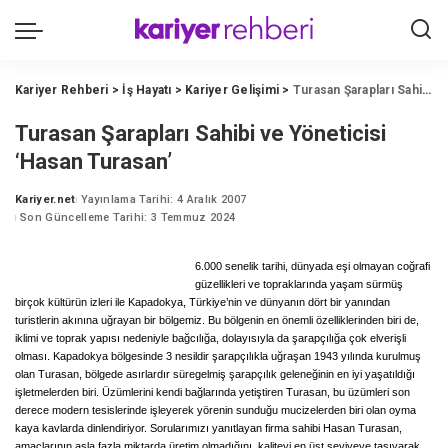
Kariyer Rehberi
>
İş Hayatı
>
Kariyer Gelişimi
>
Turasan Şarapları Sahibi ve Yöneticisi ‘Hasan Turasan’
Turasan Şarapları Sahibi ve Yöneticisi
‘Hasan Turasan’
Kariyer.net
Yayınlama Tarihi: 4 Aralık 2007
Posted
Son Güncelleme Tarihi: 3 Temmuz 2024
by
6.000 senelik tarihi, dünyada eşi olmayan coğrafi
güzellikleri ve topraklarında yaşam sürmüş
birçok kültürün izleri ile Kapadokya, Türkiye’nin ve dünyanın dört bir yanından
turistlerin akınına uğrayan bir bölgemiz. Bu bölgenin en önemli özelliklerinden biri de,
iklimi ve toprak yapısı nedeniyle bağcılığa, dolayısıyla da şarapçılığa çok elverişli
olması. Kapadokya bölgesinde 3 nesildir şarapçılıkla uğraşan 1943 yılında kurulmuş
olan Turasan, bölgede asırlardır süregelmiş şarapçılık geleneğinin en iyi yaşatıldığı
işletmelerden biri. Üzümlerini kendi bağlarında yetiştiren Turasan, bu üzümleri son
derece modern tesislerinde işleyerek yörenin sunduğu mucizelerden biri olan oyma
kaya kavlarda dinlendiriyor. Sorularımızı yanıtlayan firma sahibi Hasan Turasan,
amaçlarının asla fazla miktarda üretim olmadığını, kaliteyi en üst seviyeye taşıyarak