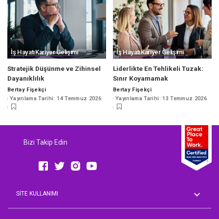
İş Hayatı
Kariyer Gelişimi
İş Hayatı
Kariyer Gelişimi
Stratejik Düşünme ve Zihinsel
Liderlikte En Tehlikeli Tuzak:
Dayanıklılık
Sınır Koyamamak
Bertay Fişekçi
Bertay Fişekçi
Posted
Posted
Yayınlama Tarihi: 14 Temmuz 2026
Yayınlama Tarihi: 13 Temmuz 2026
by
by
Bizi Takip Edin
SİTE KULLANIMI
Genel Koşullar