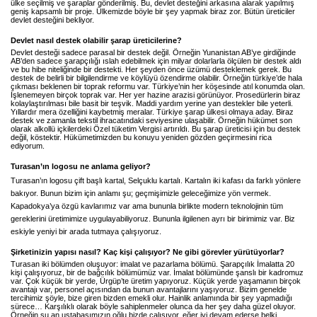
ülke seçilmiş ve şaraplar gönderilmiş. Bu, devlet desteğini arkasına alarak yapılmış
geniş kapsamlı bir proje. Ülkemizde böyle bir şey yapmak biraz zor. Bütün üreticiler
devlet desteğini bekliyor.
Devlet nasıl destek olabilir şarap üreticilerine?
Devlet desteği sadece parasal bir destek değil. Örneğin Yunanistan AB’ye girdiğinde
AB’den sadece şarapçılığı ıslah edebilmek için milyar dolarlarla ölçülen bir destek aldı
ve bu hibe niteliğinde bir destekti. Her şeyden önce üzümü desteklemek gerek. Bu
destek de belirli bir bilgilendirme ve köylüyü özendirme olabilir. Örneğin türkiye’de hala
çıkması beklenen bir toprak reformu var. Türkiye’nin her köşesinde atıl konumda olan.
İşlenemeyen birçok toprak var. Her yer hazine arazisi görünüyor. Prosedürlerin biraz
kolaylaştırılması bile basit bir teşvik. Maddi yardım yerine yan destekler bile yeterli.
Yıllardır mera özelliğini kaybetmiş meralar. Türkiye şarap ülkesi olmaya aday. Biraz
destek ve zamanla tekstil ihracatındaki seviyesine ulaşabilir. Örneğin hükümet son
olarak alkollü içkilerdeki Özel tüketim Vergisi artırıldı. Bu şarap üreticisi için bu destek
değil, köstektir. Hükümetimizden bu konuyu yeniden gözden geçirmesini rica
ediyorum.
Turasan’ın logosu ne anlama geliyor?
Turasan’ın logosu çift başlı kartal, Selçuklu kartalı. Kartalın iki kafası da farklı yönlere
bakıyor. Bunun bizim için anlamı şu; geçmişimizle geleceğimize yön vermek.
Kapadokya’ya özgü kavlarımız var ama bununla birlikte modern teknolojinin tüm
gereklerini üretimimize uygulayabiliyoruz. Bununla ilgilenen ayrı bir birimimiz var. Biz
eskiyle yeniyi bir arada tutmaya çalışıyoruz.
Şirketinizin yapısı nasıl? Kaç kişi çalışıyor? Ne gibi görevler yürütüyorlar?
Turasan iki bölümden oluşuyor: imalat ve pazarlama bölümü. Şarapçılık İmalatta 20
kişi çalışıyoruz, bir de bağcılık bölümümüz var. İmalat bölümünde şanslı bir kadromuz
var. Çok küçük bir yerde, Ürgüp’te üretim yapıyoruz. Küçük yerde yaşamanın birçok
avantajı var, personel açısından da bunun avantajlarını yaşıyoruz. Bizim genelde
tercihimiz şöyle, bize giren bizden emekli olur. Hainlik anlamında bir şey yapmadığı
sürece… Karşılıklı olarak böyle sahiplenmeler olunca da her şey daha güzel oluyor.
Örneğin şu an ustabaşımızın oğlu bizde çalışıyor, eğer iyi devam ederse belki