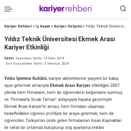
Kariyer Rehberi
>
İş Hayatı
>
Kariyer Gelişimi
>
Yıldız Teknik Üniversitesi Ekmek Arası Kariyer Etkinliği
Yıldız Teknik Üniversitesi Ekmek Arası
Kariyer Etkinliği
Editör
Yayınlama Tarihi: 13 Ekim 2014
Posted
Son Güncelleme Tarihi: 3 Temmuz 2024
by
Yıldız İşletme Kulübü
, kariyer aktivitelerine yepyeni bir bakış
açısı getirmek amacıyla
Ekmek Arası Kariyer
etkinliğini 2007
yılında hem firmaların, hem de öğrencilerin beğenisine sunmuş
ve “Firmalarla Sıcak Temas” anlayışıyla hayata geçirmiştir.
Ekmek Arası Kariyer’in amacı, hem firmaları ulaşmayı
hedefledikleri öğrenci profiliyle bir araya getirmek, hem de
öğrencileri Türkiye’nin önde gelen firmalarının İnsan Kaynakları
ile rahat bir ortamda buluşturup staj ayarlama imkânı