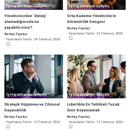
İş Hayatı
Kariyer Gelişimi
İş Hayatı
Kariyer Gelişimi
Yöneticinizden ‘dönüş’
Orta Kademe Yöneticilerin
alamadığınızda ne
Görünürlük Dengesi
yapabilirsiniz?
Bertay Fişekçi
Posted
Yayınlama Tarihi: 22 Temmuz 2026
Bertay Fişekçi
by
Posted
Yayınlama Tarihi: 24 Temmuz 2026
by
İş Hayatı
Kariyer Gelişimi
İş Hayatı
Kariyer Gelişimi
Stratejik Düşünme ve Zihinsel
Liderlikte En Tehlikeli Tuzak:
Dayanıklılık
Sınır Koyamamak
Bertay Fişekçi
Bertay Fişekçi
Posted
Posted
Yayınlama Tarihi: 14 Temmuz 2026
Yayınlama Tarihi: 13 Temmuz 2026
by
by