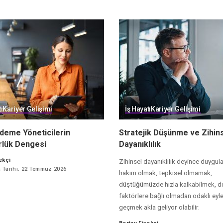
ı
Kariyer Gelişimi
İş Hayatı
Kariyer Gelişimi
deme Yöneticilerin
Stratejik Düşünme ve Zihin
rlük Dengesi
Dayanıklılık
ekçi
Zihinsel dayanıklılık deyince duygul
 Tarihi: 22 Temmuz 2026
hakim olmak, tepkisel olmamak,
düştüğümüzde hızla kalkabilmek, d
faktörlere bağlı olmadan odaklı ey
geçmek akla geliyor olabilir.