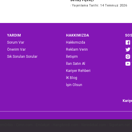
Bertay Fişekçi
Posted
Yayınlama Tarihi: 14 Temmuz 2026
by
YARDIM
HAKKIMIZDA
SOS
Sorum Var
Hakkımızda
Önerim Var
Reklam Verin
Sık Sorulan Sorular
İletişim
İlan Satın Al
Kariyer Rehberi
İK Blog
İşin Olsun
Kariy
emOrbis
-
Cimri.com
-
Emlakjet
-
Hangikredi.com
-
Neredekal.com
-
Sigortam.net
-