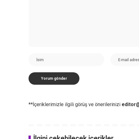
**İçeriklerimizle ilgili görüş ve önerilerinizi
editor@
İlgini çekebilecek içerikler