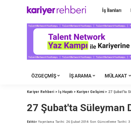
İş İlanları
Ü
Ü
Ü
Ü
Ü
Ü
ÖZGEÇMİŞ
İŞ ARAMA
MÜLAKAT
Y
M
Kariyer Rehberi
>
İş Hayatı
>
Kariyer Gelişimi
>
27 Şubat'ta 
İ
27 Şubat'ta Süleyman D
Y
K
Editör
Yayınlama Tarihi: 26 Şubat 2014
Son Güncelleme Tarihi: 
Posted
by