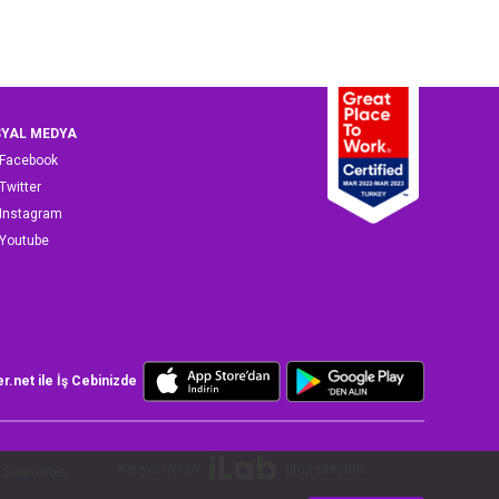
YAL MEDYA
Facebook
Twitter
Instagram
Youtube
er.net ile İş Cebinizde
Kariyer.net bir
grup şirketidir.
SteelOrbis