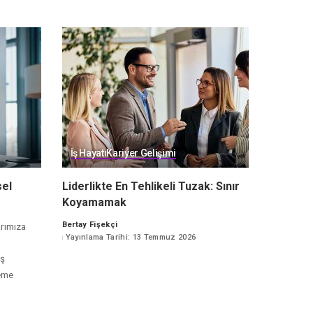
İş Hayatı
Kariyer Gelişimi
sel
Liderlikte En Tehlikeli Tuzak: Sınır
Koyamamak
Bertay Fişekçi
arımıza
Posted
Yayınlama Tarihi: 13 Temmuz 2026
by
ış
leme