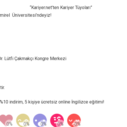
Sektör Sözlükleri
“Kariyer.net’ten Kariyer Tüyoları”
irel Üniversitesi’ndeyiz!
 Dr. Lütfi Çakmakçı Kongre Merkezi
ir.
10 indirim, 5 kişiye ücretsiz online İngilizce eğitimi!