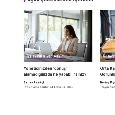
İş Hayatı
Kariyer Gelişimi
İş Hayat
Yöneticinizden ‘dönüş’
Orta Ka
alamadığınızda ne yapabilirsiniz?
Görünü
Bertay Fişekçi
Bertay Fiş
Posted
Posted
Yayınlama Tarihi: 24 Temmuz 2026
Yayınlama
by
by