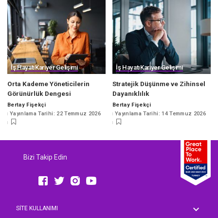
İş Hayatı
Kariyer Gelişimi
İş Hayatı
Kariyer Gelişimi
Orta Kademe Yöneticilerin
Stratejik Düşünme ve Zihinsel
Görünürlük Dengesi
Dayanıklılık
Bertay Fişekçi
Bertay Fişekçi
Posted
Posted
Yayınlama Tarihi: 22 Temmuz 2026
Yayınlama Tarihi: 14 Temmuz 2026
by
by
Bizi Takip Edin
SİTE KULLANIMI