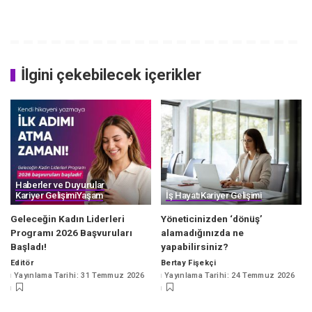
İlgini çekebilecek içerikler
Haberler ve Duyurular
Kariyer Gelişimi
Yaşam
İş Hayatı
Kariyer Gelişimi
Geleceğin Kadın Liderleri
Yöneticinizden ‘dönüş’
Programı 2026 Başvuruları
alamadığınızda ne
Başladı!
yapabilirsiniz?
Editör
Bertay Fişekçi
Posted
Posted
Yayınlama Tarihi: 31 Temmuz 2026
Yayınlama Tarihi: 24 Temmuz 2026
by
by