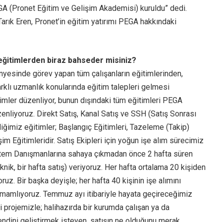
EGA (Pronet Eğitim ve Gelişim Akademisi) kuruldu” dedi.
rık Eren, Pronet’in eğitim yatırımı PEGA hakkındaki
 eğitimlerden biraz bahseder misiniz?
nyesinde görev yapan tüm çalışanların eğitimlerinden,
klı uzmanlık konularında eğitim talepleri gelmesi
imler düzenliyor, bunun dışındaki tüm eğitimleri PEGA
zenliyoruz. Direkt Satış, Kanal Satış ve SSH (Satış Sonrası
diğimiz eğitimler; Başlangıç Eğitimleri, Tazeleme (Takip)
şim Eğitimleridir. Satış Ekipleri için yoğun işe alım sürecimiz
stem Danışmanlarına sahaya çıkmadan önce 2 hafta süren
eknik, bir hafta satış) veriyoruz. Her hafta ortalama 20 kişiden
uz. Bir başka deyişle; her hafta 40 kişinin işe alımını
tamamlıyoruz. Temmuz ayı itibariyle hayata geçireceğimiz
i projemizle; halihazırda bir kurumda çalışan ya da
endini geliştirmek isteyen, satışın ne olduğunu merak