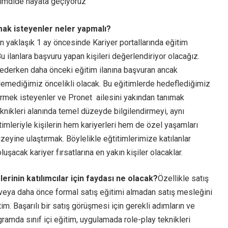
şimdide hayata geçiyoruz
ak isteyenler neler yapmalı?
en yaklaşık 1 ay öncesinde Kariyer portallarında eğitim
Bu ilanlara başvuru yapan kişileri değerlendiriyor olacağız.
t ederken daha önceki eğitim ilanına başvuran ancak
demediğimiz öncelikli olacak. Bu eğitimlerde hedeflediğimiz
tirmek isteyenler ve Pronet ailesini yakından tanımak
eknikleri alanında temel düzeyde bilgilendirmeyi, aynı
imleriyle kişilerin hem kariyerleri hem de özel yaşamları
düzeyine ulaştırmak. Böylelikle eğtitimlerimize katılanlar
şacak kariyer fırsatlarına en yakın kişiler olacaklar.
erinin katılımcılar için faydası ne olacak?
Özellikle satış
veya daha önce formal satış eğitimi almadan satış mesleğini
tim. Başarılı bir satış görüşmesi için gerekli adımların ve
ogramda sınıf içi eğitim, uygulamada role-play teknikleri