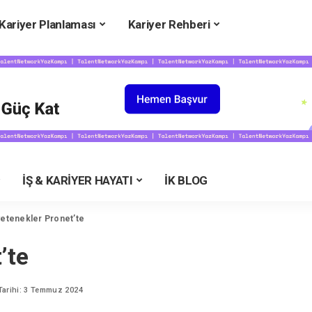
Kariyer Planlaması
Kariyer Rehberi
NİVERSİTEYE HAZIRLIK
İLK İŞİM VE PROFESYON
niversite Rehberi
CV Örnekleri
niversiteler
Maaşlar
niversite Bölümleri
Maaş Hesaplama
niversite Taban Puanları
Mülakata Hazırlık
niversite Karşılaştırma
Kariyer Günleri
İŞ & KARİYER HAYATI
İK BLOG
KS Tercih Motoru
Staj ve Bootcamp Fırsatları
eslekler Rehberi
Staj Günleri
etenekler Pronet’te
şverenlerin Tercihi
İş Hayatı
’te
KS Puan Hesaplama
KPSS Puan Hesaplama
YK Yurt Rehberi
KPSS Tercih Motoru
arihi: 3 Temmuz 2024
Kamu Rehberi