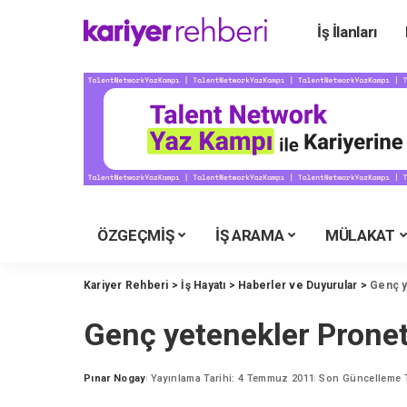
İş İlanları
Ü
Ü
Ü
Ü
Ü
Ü
ÖZGEÇMİŞ
İŞ ARAMA
MÜLAKAT
Y
M
Kariyer Rehberi
>
İş Hayatı
>
Haberler ve Duyurular
>
Genç y
İ
Genç yetenekler Pronet
Y
K
Pınar Nogay
Yayınlama Tarihi: 4 Temmuz 2011
Son Güncelleme T
Posted
by