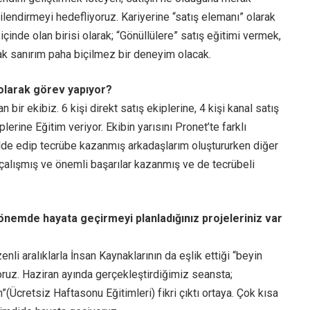
lendirmeyi hedefliyoruz. Kariyerine “satış elemanı” olarak
 içinde olan birisi olarak; “Gönüllülere” satış eğitimi vermek,
k sanırım paha biçilmez bir deneyim olacak.
olarak görev yapıyor?
ir ekibiz. 6 kişi direkt satış ekiplerine, 4 kişi kanal satış
lerine Eğitim veriyor. Ekibin yarısını Pronet’te farklı
elde edip tecrübe kazanmış arkadaşlarım oluştururken diğer
a çalışmış ve önemli başarılar kazanmış ve de tecrübeli
dönemde hayata geçirmeyi planladığınız projeleriniz var
li aralıklarla İnsan Kaynaklarının da eşlik ettiği “beyin
yoruz. Haziran ayında gerçekleştirdiğimiz seansta;
(Ücretsiz Haftasonu Eğitimleri) fikri çıktı ortaya. Çok kısa