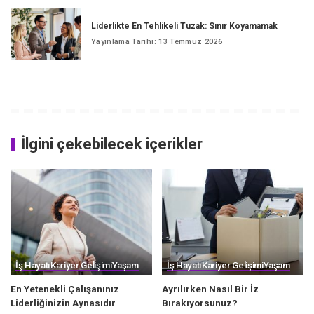
Liderlikte En Tehlikeli Tuzak: Sınır Koyamamak
Yayınlama Tarihi: 13 Temmuz 2026
İlgini çekebilecek içerikler
İş Hayatı
Kariyer Gelişimi
Yaşam
İş Hayatı
Kariyer Gelişimi
Yaşam
En Yetenekli Çalışanınız
Ayrılırken Nasıl Bir İz
Liderliğinizin Aynasıdır
Bırakıyorsunuz?