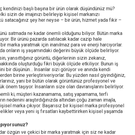
Sektör Sözlükleri
ç kendinizi başlı başına bir ürün olarak düşündünüz mü?
lki sizin de imajınızı belirleyip kişisel markanızı
ü satacağınız şey her neyse – bir ürün, hizmet yada fikir –
r ürünü satmada ne kadar önemli olduğunu biliyor. Bütün marka
uluyor. Bir ürünü pazarda satılacak kadar cazip hale
 bir marka yaratmak için inanılmaz para ve enerji harcıyorlar.
 da onların iş yaşamındaki değerini büyük ölçüde belirliyor.
, yansıttığınız görüntü, diğerlerinin sizin zekanız,
hakkında oluşturduğu fikri büyük ölçüde etkiliyor. Bunun iş
ni bir düşünün… İnsanlar sizi görüyor ve anında kendi
rden birine yerleştiriveriyorlar. Bu yüzden nasıl giyindiğiniz,
rlarınız, yani bir bütün olarak görüntünüz profesyonel ve
 önem taşıyor. İnsanların size olan davranışlarını belirliyor.
nemli ki, müşteri kazanamama, satış yapamama, terfi
ın nedenini araştırdığınızda altından çoğu zaman imajla,
işisel marka çıkıyor. Başarısız bir kişisel marka profesyonel
likler veya yeni iş fırsatları kaybettirirken kişisel yaşamda
yapıyorsunuz?
ar özgün ve çekici bir marka yaratmak için siz ne kadar