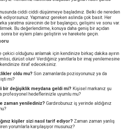
konusunda ciddi ciddi düşünmeye başladınız. Belki de nereden
k ediyorsunuz. Yapmanız gereken aslında çok basit. Her
rka yaratma sürecinin de bir başlangıcı, gelişimi ve sonu var.
ndirmek. Bu değerlendirme, konuya daha geniş bir açıdan
onra bir eylem planı geliştirin ve harekete geçin.
soru
 çekici olduğunu anlamak için kendinize birkaç dakika ayırın
emlisi, dürüst olun! Verdiğiniz yanıtlarla bir imaj yenilemesine
zı kendinize itiraf edeceksiniz.
klikler oldu mu?
Son zamanlarda pozisyonunuz ya da
işti mi?
 bir değişiklik meydana geldi mi?
Kişisel markanız şu
da profesyonel hedeflerinizle uyumlu mu?
e zaman yenilediniz?
Gardırobunuz iş yerinde aldığınız
 mu?
ığınız kişiler sizi nasıl tarif ediyor?
Zaman zaman yanlış
ttiren yorumlarla karşılaşıyor musunuz?