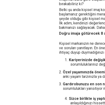
bırakabiliriz ki?
Belki şu anda kişisel imaj 
başlamanız gerektiğini mera
şeyde olduğu gibi kişisel ma
İlk adım, kendinizi değerle
bakmanızı sağlayacak. Daha s
Doğru imaja götürecek 8 
Kişisel markanızın ne derece
ve soruları yanıtlayın. En ön
ihtiyaç duyup duymadığını
1.
Kariyerinizde değişi
sorumluluklarınız değ
Özel yaşamınızda önemli
anki yaşam tarzınızla ya 
Gardırobunuzu en son n
sorumlulukları yansıtıyor
4.
Sizce birlikte iş yapt
anlaşıldığınızı hisse