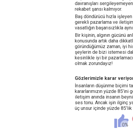
davranışları sergileyemeyen 
rekabet şansı kalmıyor.
Baş döndürücü hızla işleyen g
gerekli pazarlama ve iletişim 
vasatlığın başarısızlıkla ay
Bir kişinin, algının gücünü a
konusunda artık daha dikkatl
göründüğümüz zaman, iyi his
şeylerin de bizi istemesi dah
kesinlikle iyi bir pazarlamac
olmak zorundayız!
Gözlerimizle karar veriyo
İnsanların düşünme biçimi t
kararlarımızın yüzde 85’ini 
iletişim anında insanın beyn
ses tonu. Ancak işin ilginç ya
üç unsur içinde yüzde 85’lik 