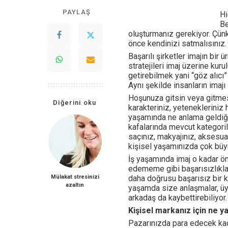
PAYLAŞ
Hi
Be
oluşturmanız gerekiyor. Çünk
önce kendinizi satmalısınız.
Başarılı şirketler imajın bi
stratejileri imaj üzerine kur
getirebilmek yani “göz alıcı”
Aynı şekilde insanların imajı
Hoşunuza gitsin veya gitmesin
Diğerini oku
karakteriniz, yetenekleriniz 
yaşamında ne anlama geldiği
kafalarında mevcut kategorile
saçınız, makyajınız, aksesua
kişisel yaşamınızda çok büyük
İş yaşamında imaj o kadar ö
edememe gibi başarısızlıklar
Mülakat stresinizi
daha doğrusu başarısız bir k
azaltın
yaşamda size anlaşmalar, üye
arkadaş da kaybettirebiliyor.
Kişisel markanız için ne 
Pazarınızda para edecek kad