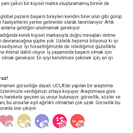
yani çekici bir kişisel marka oluşturamamış birinin de
lobal pazarın başarılı bireyleri kendini birer ürün gibi görüp
faaliyetlerini yerine getirenler olarak tanımlanıyor. Artık
nı anlama geldiğini unutmamak gerekiyor.
nladığında kendi kişisel markasıyla doğru mesajları iletme
i davranacağına şüphe yok. Üstelik hepimiz biliyoruz ki iyi
sediyoruz. İyi hissettiğimizde de istediğimiz güzellikte
a ihtimal dahili oluyor. İş yaşamında başarılı olmak için
ı olmak gerekiyor. En iyiyi kendimize çekmek için, en iyi
ruz!
amamen görselliğe dayalı. UCLA’de yapılan bir araştırma
gözlerimizle verdiğimizi ortaya koyuyor. Araştırmaya göre
ini harekete geçiren üç unsur bulunuyor: görsellik, sözler ve
nı, bu unsurlar eşit ağırlıklı olmaktan çok uzak. Görsellik bu
oranla öne çıkıyor.