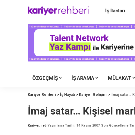
İş İlanları
Ü
Ü
Ü
Ü
Ü
Ü
ÖZGEÇMİŞ
İŞ ARAMA
MÜLAKAT
Y
M
Kariyer Rehberi
>
İş Hayatı
>
Kariyer Gelişimi
>
İmaj satar… K
İ
İmaj satar… Kişisel mar
Y
K
Kariyer.net
Yayınlama Tarihi: 14 Kasım 2007
Son Güncelleme Tari
Posted
by