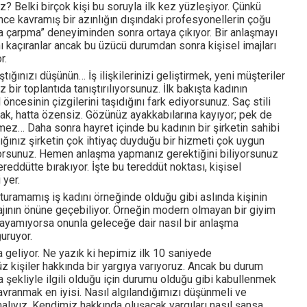
 Belki birçok kişi bu soruyla ilk kez yüzleşiyor. Çünkü
ince kavramış bir azınlığın dışındaki profesyonellerin çoğu
ra çarpma” deneyiminden sonra ortaya çıkıyor. Bir anlaşmayı
 kaçıranlar ancak bu üzücü durumdan sonra kişisel imajları
r.
aştığınızı düşünün… İş ilişkilerinizi geliştirmek, yeni müşteriler
 bir toplantıda tanıştırılıyorsunuz. İlk bakışta kadının
 öncesinin çizgilerini taşıdığını fark ediyorsunuz. Saç stili
k, hatta özensiz. Gözünüz ayakkabılarına kayıyor; pek de
ez… Daha sonra hayret içinde bu kadının bir şirketin sahibi
tığınız şirketin çok ihtiyaç duyduğu bir hizmeti çok uygun
orsunuz. Hemen anlaşma yapmanız gerektiğini biliyorsunuz
ereddütte bırakıyor. İşte bu tereddüt noktası, kişisel
 yer.
turamamış iş kadını örneğinde olduğu gibi aslında kişinin
majının önüne geçebiliyor. Örneğin modern olmayan bir giyim
layamıyorsa onunla geleceğe dair nasıl bir anlaşma
uruyor.
a geliyor. Ne yazık ki hepimiz ilk 10 saniyede
z kişiler hakkında bir yargıya varıyoruz. Ancak bu durum
şekliyle ilgili olduğu için durumu olduğu gibi kabullenmek
avranmak en iyisi. Nasıl algılandığımızı düşünmeli ve
alıyız. Kendimiz hakkında oluşacak yargıları nasıl şansa