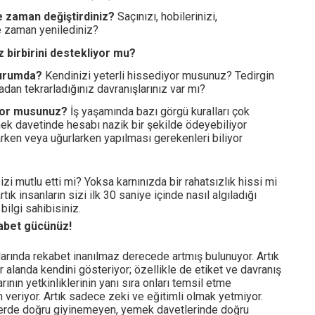
 ne zaman değiştirdiniz?
Saçınızı, hobilerinizi,
ne zaman yenilediniz?
z birbirini destekliyor mu?
durumda?
Kendinizi yeterli hissediyor musunuz? Tedirgin
dan tekrarladığınız davranışlarınız var mı?
iyor musunuz?
İş yaşamında bazı görgü kuralları çok
mek davetinde hesabı nazik bir şekilde ödeyebiliyor
arken veya uğurlarken yapılması gerekenleri biliyor
sizi mutlu etti mi? Yoksa karnınızda bir rahatsızlık hissi mi
tık insanların sizi ilk 30 saniye içinde nasıl algıladığı
bilgi sahibisiniz.
kabet gücünüz!
ında rekabet inanılmaz derecede artmış bulunuyor. Artık
r alanda kendini gösteriyor; özellikle de etiket ve davranış
rının yetkinliklerinin yanı sıra onları temsil etme
veriyor. Artık sadece zeki ve eğitimli olmak yetmiyor.
yerde doğru giyinemeyen, yemek davetlerinde doğru