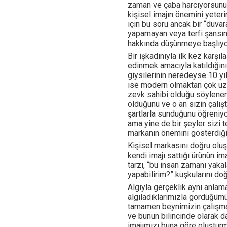
zaman ve çaba harcıyorsunuz?
kişisel imajın önemini yeter
için bu soru ancak bir “duva
yapamayan veya terfi şansını
hakkında düşünmeye başlıyo
Bir işkadınıyla ilk kez karşıl
edinmek amacıyla katıldığınız
giysilerinin neredeyse 10 yıl
ise modern olmaktan çok uza
zevk sahibi olduğu söylenem
olduğunu ve o an sizin çalış
şartlarla sunduğunu öğreniy
ama yine de bir şeyler sizi t
markanın önemini gösterdiği
Kişisel markasını doğru oluş
kendi imajı sattığı ürünün i
tarzı, “bu insan zamanı yaka
yapabilirim?” kuşkularını doğ
Algıyla gerçeklik aynı anlam
algıladıklarımızla gördüğümü
tamamen beynimizin çalışma 
ve bunun bilincinde olarak d
imajımızı buna göre oluşturm