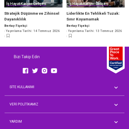
İş Hayatı
Kariyer Gelişimi
İş Hayatı
Kariyer Gelişimi
Stratejik Düşünme ve Zihinsel
Liderlikte En Tehlikeli Tuzak:
Dayanıklılık
Sınır Koyamamak
Bertay Fişekçi
Bertay Fişekçi
Posted
Posted
Yayınlama Tarihi: 14 Temmuz 2026
Yayınlama Tarihi: 13 Temmuz 2026
by
by
Bizi Takip Edin
SİTE KULLANIMI
Genel Koşullar
AVM Rehberi
VERİ POLİTİKAMIZ
Aday Üyelik Aydınlatma Metni
Çalışan Aydınlatma Metni
YARDIM
İşveren Müşteri Temsilcisi