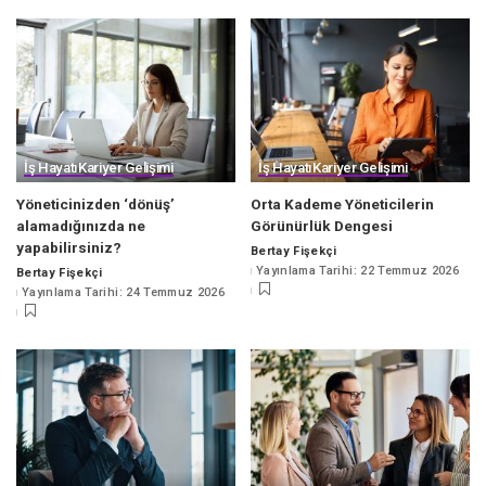
İş Hayatı
Kariyer Gelişimi
İş Hayatı
Kariyer Gelişimi
Yöneticinizden ‘dönüş’
Orta Kademe Yöneticilerin
alamadığınızda ne
Görünürlük Dengesi
yapabilirsiniz?
Bertay Fişekçi
Posted
Yayınlama Tarihi: 22 Temmuz 2026
Bertay Fişekçi
by
Posted
Yayınlama Tarihi: 24 Temmuz 2026
by