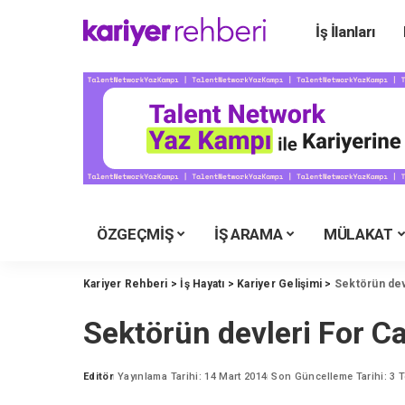
İş İlanları
Ü
Ü
Ü
Ü
Ü
Ü
ÖZGEÇMİŞ
İŞ ARAMA
MÜLAKAT
Y
M
Kariyer Rehberi
>
İş Hayatı
>
Kariyer Gelişimi
>
Sektörün dev
İ
Sektörün devleri For Ca
Y
K
Editör
Yayınlama Tarihi: 14 Mart 2014
Son Güncelleme Tarihi: 3
Posted
by