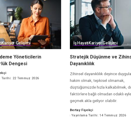
ı
Kariyer Gelişimi
İş Hayatı
Kariyer Gelişimi
deme Yöneticilerin
Stratejik Düşünme ve Zihin
rlük Dengesi
Dayanıklılık
ekçi
Zihinsel dayanıklılık deyince duygul
 Tarihi: 22 Temmuz 2026
hakim olmak, tepkisel olmamak,
düştüğümüzde hızla kalkabilmek, d
faktörlere bağlı olmadan odaklı ey
geçmek akla geliyor olabilir.
Bertay Fişekçi
Posted
Yayınlama Tarihi: 14 Temmuz 2026
by