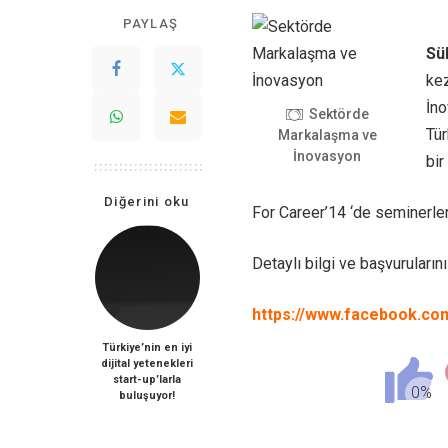
PAYLAŞ
Sü
ke
İno
Sektörde
Tür
Markalaşma ve
İnovasyon
bir
Diğerini oku
For Career’14 ‘de seminerler,
Detaylı bilgi ve başvurularını
https://www.facebook.co
Türkiye’nin en iyi
dijital yetenekleri
start-up’larla
buluşuyor!