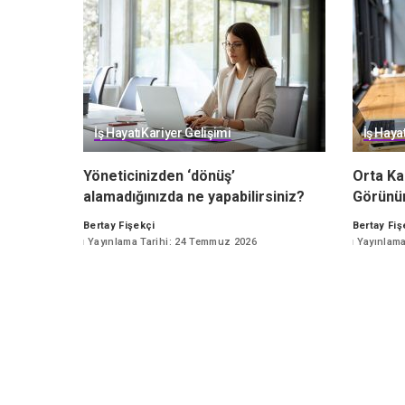
İş Hayatı
Kariyer Gelişimi
İş Hayat
Yöneticinizden ‘dönüş’
Orta Ka
alamadığınızda ne yapabilirsiniz?
Görünü
Bertay Fişekçi
Bertay Fiş
Posted
Posted
Yayınlama Tarihi: 24 Temmuz 2026
Yayınlama
by
by