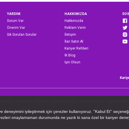
YARDIM
HAKKIMIZDA
SOS
Sorum Var
Hakkımızda
Önerim Var
Reklam Verin
Sık Sorulan Sorular
İletişim
İlan Satın Al
Kariyer Rehberi
İK Blog
İşin Olsun
Kariy
emOrbis
-
Cimri.com
-
Emlakjet
-
Hangikredi.com
-
Neredekal.com
-
Sigortam.net
-
 A.Ş. Özel İstihdam Bürosu olarak 31/08/2024 – 30/08/2027 tarihleri arasında faal
faaliyet göstermektedir. 4904 sayılı kanun uyarınca iş arayanlardan ücret alın
u İstanbul İl Müdürlüğü: 0212 249 29 87 Türkiye iş Kurumu İstanbul Çalışma ve İ