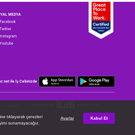
YAL MEDYA
Facebook
Twitter
Instagram
Youtube
er.net ile İş Cebinizde
Kariyer.net bir
grup şirketidir.
SteelOrbis
iyette bulunmak üzere, Türkiye İş Kurumu tarafından 26/07/2024 tarih
ması yasaktır. Şikayetleriniz için aşağıdaki telefon numaralarına
ş Kurumu Ümraniye Hizmet Merkezi : 0216 523 90 26