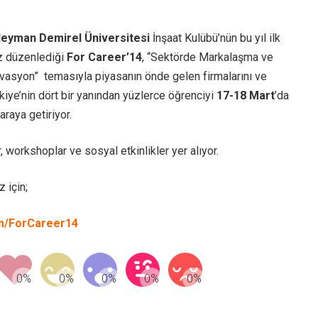
Sektör Sözlükleri
leyman Demirel Üniversitesi
İnşaat Kulübü’nün bu yıl ilk
z düzenlediği
For Career’14
, “Sektörde Markalaşma ve
vasyon” temasıyla piyasanın önde gelen firmalarını ve
kiye’nin dört bir yanından yüzlerce öğrenciyi
17-18 Mart
’da
 araya getiriyor.
 workshoplar ve sosyal etkinlikler yer alıyor.
z için;
m/ForCareer14