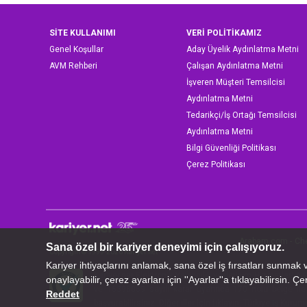
SİTE KULLANIMI
VERİ POLİTİKAMIZ
Genel Koşullar
Aday Üyelik Aydınlatma Metni
AVM Rehberi
Çalışan Aydınlatma Metni
İşveren Müşteri Temsilcisi
Aydınlatma Metni
Tedarikçi/İş Ortağı Temsilcisi
Aydınlatma Metni
Bilgi Güvenliği Politikası
Çerez Politikası
Arabam.com
-
Ch
Copyright © 1999-2026 Kariyer.net
Kariyer.net Elektronik Yayıncılık ve İletişim Hizmetleri
ve 16398069 sayılı karar uyarınca 170 nolu belge ile 
başvurabilirsiniz. Diğer iller için
tıklayın.
Türkiye İş Kurum