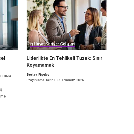
İş Hayatı
Kariyer Gelişimi
sel
Liderlikte En Tehlikeli Tuzak: Sınır
Koyamamak
Bertay Fişekçi
arımıza
Posted
Yayınlama Tarihi: 13 Temmuz 2026
by
ış
leme