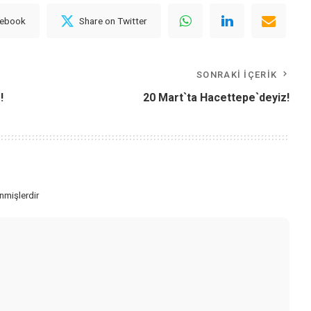
cebook
Share on Twitter
SONRAKI İÇERIK
!
20 Mart`ta Hacettepe`deyiz!
enmişlerdir