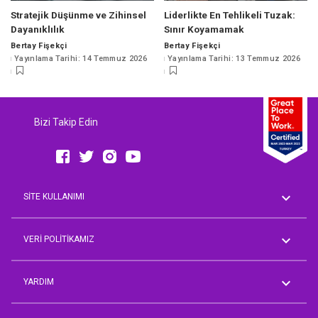
Stratejik Düşünme ve Zihinsel
Liderlikte En Tehlikeli Tuzak:
Dayanıklılık
Sınır Koyamamak
Bertay Fişekçi
Bertay Fişekçi
Posted
Posted
Yayınlama Tarihi: 14 Temmuz 2026
Yayınlama Tarihi: 13 Temmuz 2026
by
by
Bizi Takip Edin
SİTE KULLANIMI
Genel Koşullar
AVM Rehberi
VERİ POLİTİKAMIZ
Aday Üyelik Aydınlatma Metni
Çalışan Aydınlatma Metni
YARDIM
İşveren Müşteri Temsilcisi
Aydınlatma Metni
Sorum Var