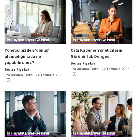
İş Hayatı
Kariyer Gelişimi
İş Hayatı
Kariyer Gelişimi
Yöneticinizden ‘dönüş’
Orta Kademe Yöneticilerin
alamadığınızda ne
Görünürlük Dengesi
yapabilirsiniz?
Bertay Fişekçi
Posted
Yayınlama Tarihi: 22 Temmuz 2026
Bertay Fişekçi
by
Posted
Yayınlama Tarihi: 24 Temmuz 2026
by
İş Hayatı
Kariyer Gelişimi
İş Hayatı
Kariyer Gelişimi