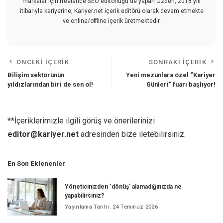
markalar için freelance SEO editörlüğü de yapan Özden, 2018 yılı
itibarıyla kariyerine, Kariyer.net içerik editörü olarak devam etmekte
ve online/offline içerik üretmektedir.
ÖNCEKI İÇERIK
SONRAKI İÇERIK
Bilişim sektörünün
Yeni mezunlara özel “Kariyer
yıldızlarından biri de sen ol!
Günleri” fuarı başlıyor!
**İçeriklerimizle ilgili görüş ve önerilerinizi
editor@kariyer.net
adresinden bize iletebilirsiniz.
En Son Eklenenler
Yöneticinizden ‘dönüş’ alamadığınızda ne
yapabilirsiniz?
Yayınlama Tarihi: 24 Temmuz 2026