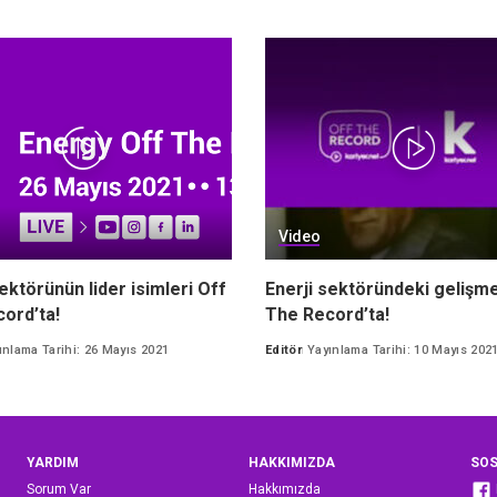
Video
ektörünün lider isimleri Off
Enerji sektöründeki gelişme
ord’ta!
The Record’ta!
ınlama Tarihi: 26 Mayıs 2021
Editör
Yayınlama Tarihi: 10 Mayıs 202
Posted
by
YARDIM
HAKKIMIZDA
SOS
Sorum Var
Hakkımızda