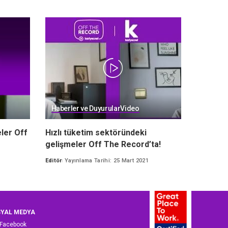
Haberler ve Duyurular
Video
ler Off
Hızlı tüketim sektöründeki
gelişmeler Off The Record’ta!
1
Editör
Yayınlama Tarihi: 25 Mart 2021
Posted
by
YAL MEDYA
Facebook