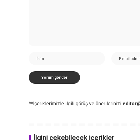
**İçeriklerimizle ilgili görüş ve önerilerinizi
editor@
İlgini çekebilecek içerikler