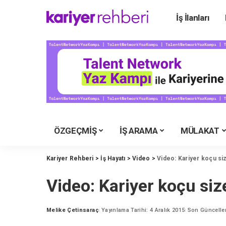
İş İlanları
Ü
Ü
Ü
Ü
Ü
Ü
ÖZGEÇMİŞ
İŞ ARAMA
MÜLAKAT
Y
M
Kariyer Rehberi
>
İş Hayatı
>
Video
>
Video: Kariyer koçu siz
İ
Video: Kariyer koçu siz
Y
K
Melike Çetinsaraç
Yayınlama Tarihi: 4 Aralık 2015
Son Güncelle
Posted
by