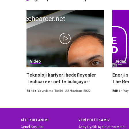
Video
Video
Teknoloji kariyeri hedefleyenler
Enerji s
Techcareer.net’te buluşuyor!
The Rec
Editör
Yayınlama Tarihi: 22 Haziran 2022
Editör
Yay
Posted
Posted
by
by
SİTE KULLANIMI
VERİ POLİTİKAMIZ
Genel Koşullar
Aday Üyelik Aydınlatma Metni