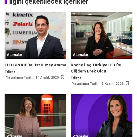
İlgini çekebilecek içerikler
Atamalar
Atamalar
FLO GROUP’ta Üst Düzey Atama
Roche İlaç Türkiye CFO’su
Çiğdem Erek Oldu
Editör
Posted
Yayınlama Tarihi: 14 Aralık 2025
Editör
by
Posted
Yayınlama Tarihi: 5 Kasım 2025
by
Atamalar
Atamalar