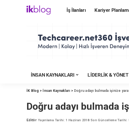
İş İlanları
Kariyer Planlam
ÜNİVERSİTEYE HA
Üniversite Rehberi
Üniversiteler
Üniversite Bölümler
Üniversite Taban Pu
Üniversite Karşılaş
İNSAN KAYNAKLARI
LİDERLİK & YÖNE
YKS Tercih Motoru
Meslekler Rehberi
İK Blog
>
İnsan Kaynakları
>
Doğru adayı bulmada işinize yar
İşverenlerin Tercihi
Doğru adayı bulmada iş
YKS Puan Hesapla
KYK Yurt Rehberi
Editör
Yayınlama Tarihi: 1 Haziran 2018
Son Güncelleme Tarihi: 
Posted
by