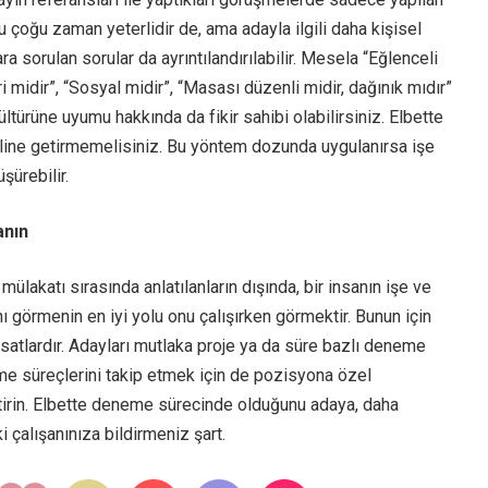
ki bu çoğu zaman yeterlidir de, ama adayla ilgili daha kişisel
ra sorulan sorular da ayrıntılandırılabilir. Mesela “Eğlenceli
ri midir”, “Sosyal midir”, “Masası düzenli midir, dağınık mıdır”
kültürüne uyumu hakkında da fikir sahibi olabilirsiniz. Elbette
aline getirmemelisiniz. Bu yöntem dozunda uygulanırsa işe
üşürebilir.
anın
mülakatı sırasında anlatılanların dışında, bir insanın işe ve
ı görmenin en iyi yolu onu çalışırken görmektir. Bunun için
rsatlardır. Adayları mutlaka proje ya da süre bazlı deneme
me süreçlerini takip etmek için de pozisyona özel
irin. Elbette deneme sürecinde olduğunu adaya, daha
çalışanınıza bildirmeniz şart.