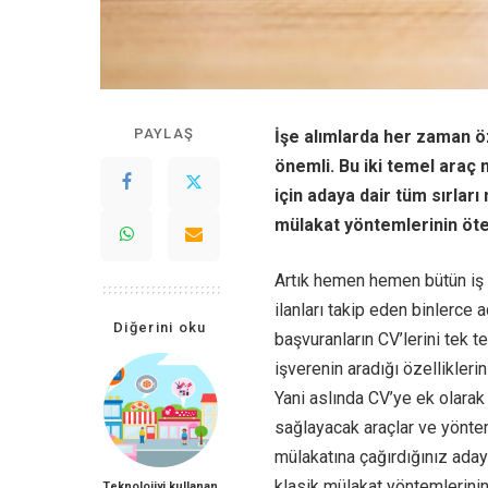
PAYLAŞ
İşe alımlarda her zaman 
önemli. Bu iki temel araç
için adaya dair tüm sırlar
mülakat yöntemlerinin öt
Artık hemen hemen bütün iş i
ilanları takip eden binlerce 
Diğerini oku
başvuranların CV’lerini tek 
işverenin aradığı özellikler
Yani aslında
CV’ye
ek olarak 
sağlayacak araçlar ve yönteml
mülakatına çağırdığınız aday
klasik mülakat yöntemlerini
Teknolojiyi kullanan