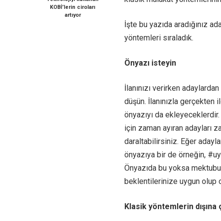
KOBİ’lerin ciroları
artıyor
İşte bu yazıda aradığınız ad
yöntemleri sıraladık.
Önyazı isteyin
İlanınızı verirken adaylardan
düşün. İlanınızla gerçekten 
önyazıyı da ekleyeceklerdir
için zaman ayıran adayları za
daraltabilirsiniz. Eğer aday
önyazıya bir de örneğin, #uy
Önyazıda bu yoksa mektubu hı
beklentilerinize uygun olup
Klasik yöntemlerin dışına 