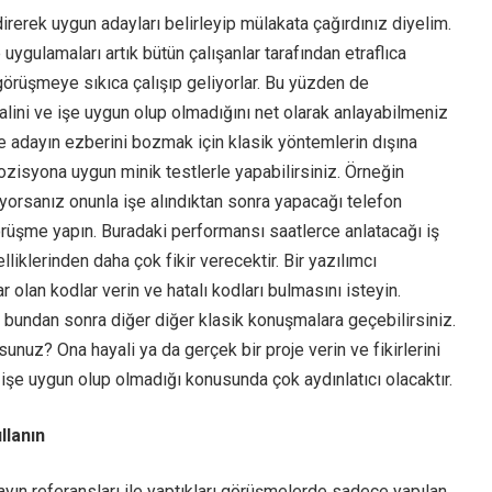
irerek uygun adayları belirleyip mülakata çağırdınız diyelim.
uygulamaları artık bütün çalışanlar tarafından etraflıca
 görüşmeye sıkıca çalışıp geliyorlar. Bu yüzden de
halini ve işe uygun olup olmadığını net olarak anlayabilmeniz
adayın ezberini bozmak için klasik yöntemlerin dışına
zisyona uygun minik testlerle yapabilirsiniz. Örneğin
rıyorsanız onunla işe alındıktan sonra yapacağı telefon
rüşme yapın. Buradaki performansı saatlerce anlatacağı iş
iklerinden daha çok fikir verecektir. Bir yazılımcı
r olan kodlar verin ve hatalı kodları bulmasını isteyin.
a bundan sonra diğer diğer klasik konuşmalara geçebilirsiniz.
rsunuz? Ona hayali ya da gerçek bir proje verin ve fikirlerini
 işe uygun olup olmadığı konusunda çok aydınlatıcı olacaktır.
llanın
dayın referansları ile yaptıkları görüşmelerde sadece yapılan