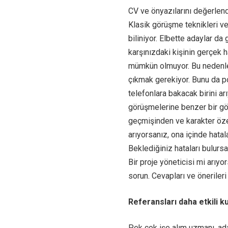
CV ve önyazılarını değerlend
Klasik görüşme teknikleri ve 
biliniyor. Elbette adaylar da
karşınızdaki kişinin gerçek 
mümkün olmuyor. Bu nedenle 
çıkmak gerekiyor. Bunu da po
telefonlara bakacak birini a
görüşmelerine benzer bir gö
geçmişinden ve karakter özell
arıyorsanız, ona içinde hatala
Beklediğiniz hataları bulurs
Bir proje yöneticisi mi arıyo
sorun. Cevapları ve önerileri
Referansları daha etkili ku
Pek çok
işe alım uzmanı
, a