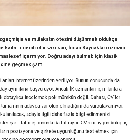
özgeçmişin ve mülakatın ötesini düşünmek oldukça
 ne kadar önemli olursa olsun, İnsan Kaynakları uzmanı
ı maalesef içermiyor. Doğru adayı bulmak için klasik
esine geçmek şart.
lanları internet üzerinden veriliyor. Bunun sonucunda da
aday aynı ilana başvuruyor. Ancak İK uzmanları için ilanlara
tek detaylıca incelemek pek mümkün değil. Dahası, CV’ler
in tamamının adayda var olup olmadığını da vurgulayamıyor.
kulanılacak, adayla ilgili daha fazla bilgi edinmenizi
er şart. Tabii iş bununla da bitmiyor. CV’sini uygun bulup iş
ların pozisyona ve şirkete uygunluğunu test etmek için
n ötesine geçmeniz oldukça önemli.