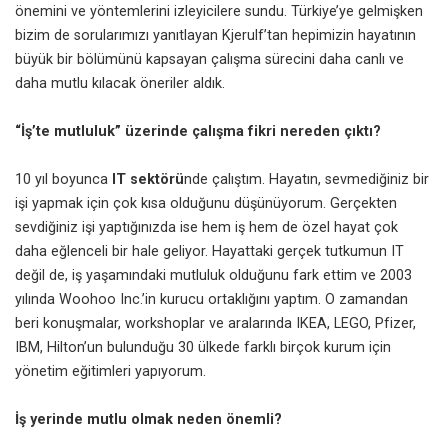
önemini ve yöntemlerini izleyicilere sundu. Türkiye’ye gelmişken
bizim de sorularımızı yanıtlayan Kjerulf’tan hepimizin hayatının
büyük bir bölümünü kapsayan çalışma sürecini daha canlı ve
daha mutlu kılacak öneriler aldık.
“İş’te mutluluk” üzerinde çalışma fikri nereden çıktı?
10 yıl boyunca
IT sektörü
nde çalıştım. Hayatın, sevmediğiniz bir
işi yapmak için çok kısa olduğunu düşünüyorum. Gerçekten
sevdiğiniz işi yaptığınızda ise hem iş hem de özel hayat çok
daha eğlenceli bir hale geliyor. Hayattaki gerçek tutkumun IT
değil de, iş yaşamındaki mutluluk olduğunu fark ettim ve 2003
yılında Woohoo Inc.’in kurucu ortaklığını yaptım. O zamandan
beri konuşmalar, workshoplar ve aralarında IKEA, LEGO,
Pfizer
,
IBM, Hilton’un bulunduğu 30 ülkede farklı birçok kurum için
yönetim eğitimleri yapıyorum.
İş yerinde mutlu olmak neden önemli?