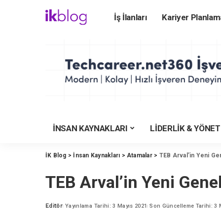
İş İlanları
Kariyer Planlam
ÜNİVERSİTEYE HA
Üniversite Rehberi
Üniversiteler
Üniversite Bölümler
Üniversite Taban Pu
Üniversite Karşılaş
İNSAN KAYNAKLARI
LİDERLİK & YÖNE
YKS Tercih Motoru
Meslekler Rehberi
İK Blog
>
İnsan Kaynakları
>
Atamalar
>
TEB Arval’in Yeni G
İşverenlerin Tercihi
TEB Arval’in Yeni Gen
YKS Puan Hesapla
KYK Yurt Rehberi
Editör
Yayınlama Tarihi: 3 Mayıs 2021
Son Güncelleme Tarihi: 3 
Posted
by