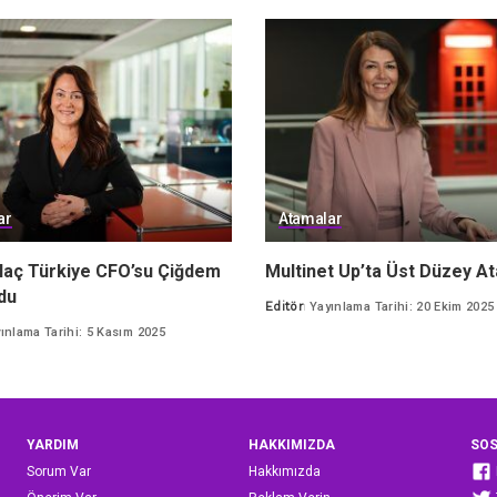
ar
Atamalar
laç Türkiye CFO’su Çiğdem
Multinet Up’ta Üst Düzey A
du
Editör
Yayınlama Tarihi: 20 Ekim 2025
Posted
ınlama Tarihi: 5 Kasım 2025
by
YARDIM
HAKKIMIZDA
SOS
Sorum Var
Hakkımızda