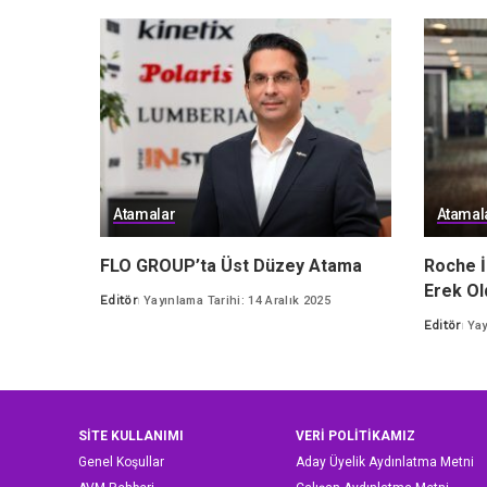
Atamalar
Atamal
FLO GROUP’ta Üst Düzey Atama
Roche İ
Erek Ol
Editör
Yayınlama Tarihi: 14 Aralık 2025
Posted
Editör
Yay
by
Posted
by
SİTE KULLANIMI
VERİ POLİTİKAMIZ
Genel Koşullar
Aday Üyelik Aydınlatma Metni