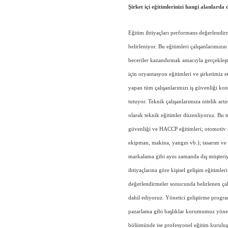
Şirket içi eğitimlerinizi hangi alanlarda
Eğitim ihtiyaçları performans değerlendirm
belirleniyor. Bu eğitimleri çalışanlarımızın
beceriler kazandırmak amacıyla gerçekleşti
için oryantasyon eğitimleri ve şirketimiz e
yapan tüm çalışanlarımızı iş güvenliği ko
tutuyor. Teknik çalışanlarımıza nitelik art
olarak teknik eğitimler düzenliyoruz. Bu t
güvenliği ve HACCP eğitimleri; otomotiv e
ekipman, makina, yangın vb.); tasarım ve iş
markalama gibi aynı zamanda dış müşteriye
ihtiyaçlarına göre kişisel gelişim eğitimle
değerlendirmeler sonucunda belirlenen çal
dahil ediyoruz. Yönetici geliştirme program
pazarlama gibi başlıklar kurumumuz yönet
bölümünde ise profesyonel eğitim kuruluşlar