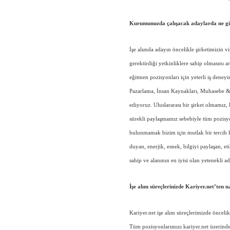
Kurumunuzda çalışacak adaylarda ne gib
İşe alımda adayın öncelikle şirketimizin 
gerektirdiği yetkinliklere sahip olmasını 
eğitmen pozisyonları için yeterli iş dene
Pazarlama, İnsan Kaynakları, Muhasebe & F
ediyoruz. Uluslararası bir şirket olmamız,
sürekli paylaşmamız sebebiyle tüm pozisyon
bulunmamak bizim için mutlak bir tercih k
duyan, enerjik, esnek, bilgiyi paylaşan, et
sahip ve alanının en iyisi olan yetenekli a
İşe alım süreçlerinizde Kariyer.net’ten 
Kariyer.net işe alım süreçlerimizde öncelik
Tüm pozisyonlarımızı kariyer.net üzerinden