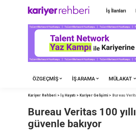
İş İlanları
Ü
Ü
Ü
Ü
Ü
Ü
ÖZGEÇMİŞ
İŞ ARAMA
MÜLAKAT
Y
M
Kariyer Rehberi
>
İş Hayatı
>
Kariyer Gelişimi
>
Bureau Verit
İ
Bureau Veritas 100 yıll
Y
K
güvenle bakıyor