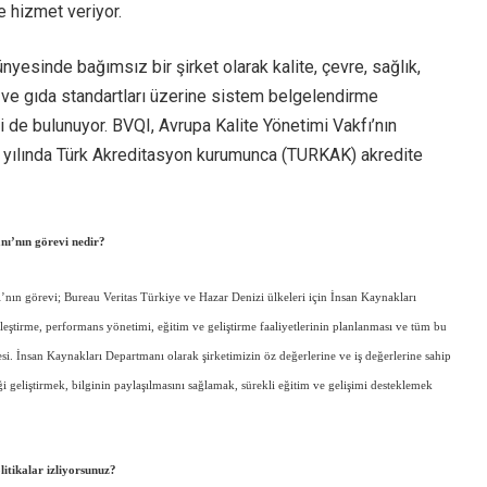
 hizmet veriyor.
nyesinde bağımsız bir şirket olarak kalite, çevre, sağlık,
k ve gıda standartları üzerine sistem belgelendirme
i de bulunuyor. BVQI, Avrupa Kalite Yönetimi Vakfı’nın
3 yılında Türk Akreditasyon kurumunca (TURKAK) akredite
nı’nın görevi nedir?
nın görevi; Bureau Veritas Türkiye ve Hazar Denizi ülkeleri için İnsan Kaynakları
rleştirme, performans yönetimi, eğitim ve geliştirme faaliyetlerinin planlanması ve tüm bu
mesi. İnsan Kaynakları Departmanı olarak şirketimizin öz değerlerine ve iş değerlerine sahip
ği geliştirmek, bilginin paylaşılmasını sağlamak, sürekli eğitim ve gelişimi desteklemek
itikalar izliyorsunuz?