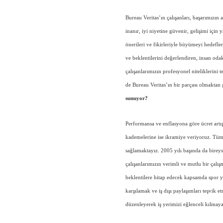
Bureau Veritas’ın çalışanları, başarımızın 
inanır, iyi niyetine güvenir, gelişimi için 
önerileri ve fikirleriyle büyümeyi hedefler
ve beklentilerini değerlendiren, insan odak
çalışanlarımızın profesyonel niteliklerini 
de Bureau Veritas’ın bir parçası olmaktan
sunuyor?
Performansa ve enflasyona göre ücret artış
kademelerine ise ikramiye veriyoruz. Tüm ç
sağlamaktayız. 2005 yılı başında da birey
çalışanlarımızın verimli ve mutlu bir çalışm
beklentilere hitap edecek kapsamda spor y
karşılamak ve iş dışı paylaşımları teşvik 
düzenleyerek iş yerimizi eğlenceli kılmaya