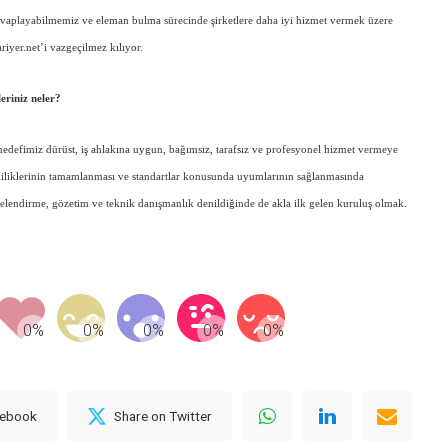
 cevaplayabilmemiz ve eleman bulma sürecinde şirketlere daha iyi hizmet vermek üzere
ariyer.net’i vazgeçilmez kılıyor.
eriniz neler?
hedefimiz dürüst, iş ahlakına uygun, bağımsız, tarafsız ve profesyonel hizmet vermeye
iliklerinin tamamlanması ve standartlar konusunda uyumlarının sağlanmasında
gelendirme, gözetim ve teknik danışmanlık denildiğinde de akla ilk gelen kuruluş olmak.
cebook
Share on Twitter