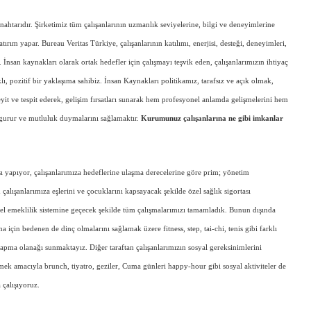
anahtarıdır. Şirketimiz tüm çalışanlarının uzmanlık seviyelerine, bilgi ve deneyimlerine
yatırım yapar. Bureau Veritas Türkiye, çalışanlarının katılımı, enerjisi, desteği, deneyimleri,
. İnsan kaynakları olarak ortak hedefler için çalışmayı teşvik eden, çalışanlarımızın ihtiyaç
lı, pozitif bir yaklaşıma sahibiz. İnsan Kaynakları politikamız, tarafsız ve açık olmak,
teyit ve tespit ederek, gelişim fırsatları sunarak hem profesyonel anlamda gelişmelerini hem
 gurur ve mutluluk duymalarını sağlamaktır.
Kurumunuz çalışanlarına ne gibi imkanlar
ı yapıyor, çalışanlarımıza hedeflerine ulaşma derecelerine göre prim; yönetim
alışanlarımıza eşlerini ve çocuklarını kapsayacak şekilde özel sağlık sigortası
sel emeklilik sistemine geçecek şekilde tüm çalışmalarımızı tamamladık. Bunun dışında
a için bedenen de dinç olmalarını sağlamak üzere fitness, step, tai-chi, tenis gibi farklı
apma olanağı sunmaktayız. Diğer taraftan çalışanlarımızın sosyal gereksinimlerini
etmek amacıyla brunch, tiyatro, geziler, Cuma günleri happy-hour gibi sosyal aktiviteler de
 çalışıyoruz.