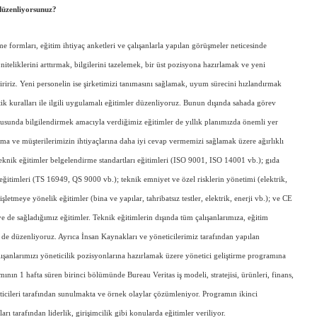
 düzenliyorsunuz?
e formları, eğitim ihtiyaç anketleri ve çalışanlarla yapılan görüşmeler neticesinde
 niteliklerini arttırmak, bilgilerini tazelemek, bir üst pozisyona hazırlamak ve yeni
ririz. Yeni personelin ise şirketimizi tanımasını sağlamak, uyum sürecini hızlandırmak
tik kuralları ile ilgili uygulamalı eğitimler düzenliyoruz. Bunun dışında sahada görev
nusunda bilgilendirmek amacıyla verdiğimiz eğitimler de yıllık planımızda önemli yer
ırma ve müşterilerimizin ihtiyaçlarına daha iyi cevap vermemizi sağlamak üzere ağırlıklı
eknik eğitimler belgelendirme standartları eğitimleri (ISO 9001, ISO 14001 vb.); gıda
ğitimleri (TS 16949, QS 9000 vb.); teknik emniyet ve özel risklerin yönetimi (elektrik,
letmeye yönelik eğitimler (bina ve yapılar, tahribatsız testler, elektrik, enerji vb.); ve CE
 de sağladığımız eğitimler. Teknik eğitimlerin dışında tüm çalışanlarımıza, eğitim
ri de düzenliyoruz. Ayrıca İnsan Kaynakları ve yöneticilerimiz tarafından yapılan
ışanlarımızı yöneticilik pozisyonlarına hazırlamak üzere yönetici geliştirme programına
ının 1 hafta süren birinci bölümünde Bureau Veritas iş modeli, stratejisi, ürünleri, finans,
icileri tarafından sunulmakta ve örnek olaylar çözümleniyor. Programın ikinci
ı tarafından liderlik, girişimcilik gibi konularda eğitimler veriliyor.