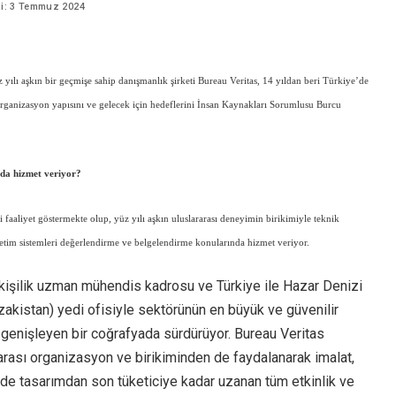
Sektör Sözlükleri
hi: 3 Temmuz 2024
 yılı aşkın bir geçmişe sahip danışmanlık şirketi Bureau Veritas, 14 yıldan beri Türkiye’de
, organizasyon yapısını ve gelecek için hedeflerini İnsan Kaynakları Sorumlusu Burcu
rda hizmet veriyor?
 faaliyet göstermekte olup, yüz yılı aşkın uluslararası deneyimin birikimiyle teknik
etim sistemleri değerlendirme ve belgelendirme konularında hizmet veriyor.
 kişilik uzman mühendis kadrosu ve Türkiye ile Hazar Denizi
akistan) yedi ofisiyle sektörünün en büyük ve güvenilir
ı genişleyen bir coğrafyada sürdürüyor. Bureau Veritas
arası organizasyon ve birikiminden de faydalanarak imalat,
nde tasarımdan son tüketiciye kadar uzanan tüm etkinlik ve