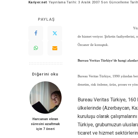
Kariyer.net
Yayınlama Tarihi: 3 Aralık 2007
Son Güncelleme Tari
Posted
by
PAYLAŞ
Yüz
de hizmet veriyor. Şirketin faaliyetlerini
Özcaner ile konuştuk.
Bureau Veritas Türkiye’de hangi alanla
Diğerini oku
Bureau Veritas Türkiye, 1990 yılından beri
denetim, risk önleme, ürün, proses ve yön
Bureau Veritas Türkiye, 160
ülkelerinde (Azerbaycan, Kaz
kuruluşu olarak çalışmaların
Harcanan ekran
Türkiye, grubumuzun uluslar
süresini azaltmak
için 7 öneri
ticaret ve hizmet sektörleri