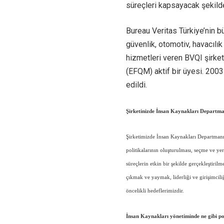
süreçleri kapsayacak şekilde
Bureau Veritas Türkiye’nin bü
güvenlik, otomotiv, havacılı
hizmetleri veren BVQI şirket
(EFQM) aktif bir üyesi. 200
edildi.
Şirketinizde İnsan Kaynakları Departma
Şirketimizde İnsan Kaynakları Departmanı’
politikalarının oluşturulması, seçme ve ye
süreçlerin etkin bir şekilde gerçekleştiril
çıkmak ve yaymak, liderliği ve girişimcili
öncelikli hedeflerimizdir.
İnsan Kaynakları yönetiminde ne gibi pol