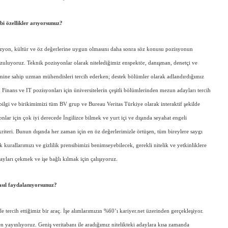
i özellikler arıyorsunuz?
vizyon, kültür ve öz değerlerine uygun olmasını daha sonra söz konusu pozisyonun
arzuluyoruz. Teknik pozisyonlar olarak nitelediğimiz enspektör, danışman, denetçi ve
yimine sahip uzman mühendisleri tercih ederken; destek bölümler olarak adlandırdığımız
inans ve IT pozisyonları için üniversitelerin çeşitli bölümlerinden mezun adayları tercih
 bilgi ve birikimimizi tüm BV grup ve Bureau Veritas Türkiye olarak interaktif şekilde
lar için çok iyi derecede İngilizce bilmek ve yurt içi ve dışında seyahat engeli
riteri. Bunun dışında her zaman için en öz değerlerimizle örtüşen, tüm bireylere saygı
ik kurallarımızı ve gizlilik prensibimizi benimseyebilecek, gerekli nitelik ve yetkinliklere
dayları çekmek ve işe bağlı kılmak için çalışıyoruz.
nasıl faydalanıyorsunuz?
le tercih ettiğimiz bir araç. İşe alımlarımızın %60’ı kariyer.net üzerinden gerçekleşiyor.
 yayınlıyoruz. Geniş veritabanı ile aradığımız nitelikteki adaylara kısa zamanda