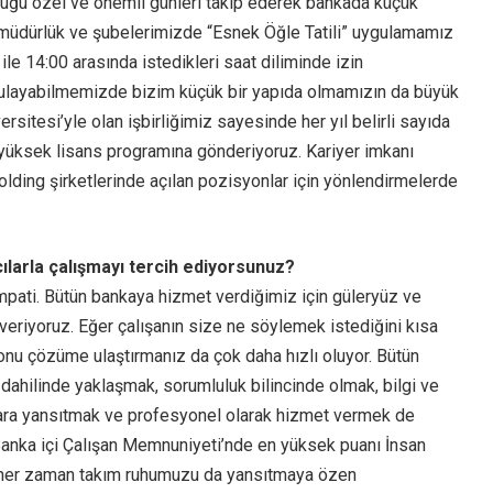
uğu özel ve önemli günleri takip ederek bankada küçük
l müdürlük ve şubelerimizde “Esnek Öğle Tatili” uygulamamız
le 14:00 arasında istedikleri saat diliminde izin
uygulayabilmemizde bizim küçük bir yapıda olmamızın da büyük
ersitesi’yle olan işbirliğimiz sayesinde her yıl belirli sayıda
 yüksek lisans programına gönderiyoruz. Kariyer imkanı
lding şirketlerinde açılan pozisyonlar için yönlendirmelerde
cılarla çalışmayı tercih ediyorsunuz?
mpati. Bütün bankaya hizmet verdiğimiz için güleryüz ve
eriyoruz. Eğer çalışanın size ne söylemek istediğini kısa
onu çözüme ulaştırmanız da çok daha hızlı oluyor. Bütün
i dahilinde yaklaşmak, sorumluluk bilincinde olmak, bilgi ve
lara yansıtmak ve profesyonel olarak hizmet vermek de
 Banka içi Çalışan Memnuniyeti’nde en yüksek puanı İnsan
ze her zaman takım ruhumuzu da yansıtmaya özen