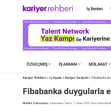
İş İlanları
Ü
Ü
Ü
Ü
Ü
Ü
ÖZGEÇMİŞ
İŞ ARAMA
MÜLAKAT
Y
M
Kariyer Rehberi
>
İş Hayatı
>
Kariyer Gelişimi
>
Fibabanka du
İ
Fibabanka duygularla e
Y
K
Melike Çetinsaraç
Yayınlama Tarihi: 1 Ocak 2013
Son Güncellem
Posted
by