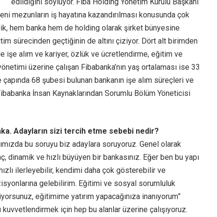
edildiğini söylüyor. Fiba Holding Yönetim Kurulu Başkanı
yeni mezunların iş hayatına kazandırılması konusunda çok
lik, hem banka hem de holding olarak şirket bünyesine
itim sürecinden geçtiğinin de altını çiziyor. Dört alt birimden
yle işe alım ve kariyer, özlük ve ücretlendirme, eğitim ve
yönetimi üzerine çalışan Fibabanka’nın yaş ortalaması ise 33
ye çapında 68 şubesi bulunan bankanın işe alım süreçleri ve
Fibabanka İnsan Kaynaklarından Sorumlu Bölüm Yöneticisi
ka. Adayların sizi tercih etme sebebi nedir?
rımızda bu soruyu biz adaylara soruyoruz. Genel olarak
ç, dinamik ve hızlı büyüyen bir bankasınız. Eğer ben bu yapı
hızlı ilerleyebilir, kendimi daha çok gösterebilir ve
isyonlarına gelebilirim. Eğitimi ve sosyal sorumluluk
liyorsunuz, eğitimime yatırım yapacağınıza inanıyorum”
ı kuvvetlendirmek için hep bu alanlar üzerine çalışıyoruz.