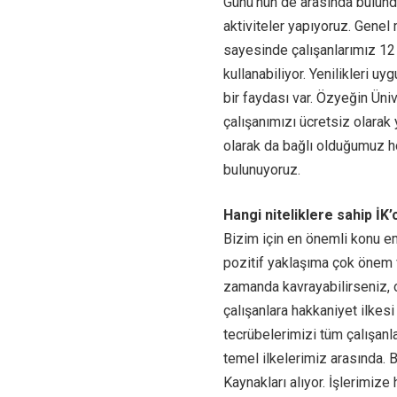
Günü’nün de arasında bulund
aktiviteler yapıyoruz. Gene
sayesinde çalışanlarımız 12 i
kullanabiliyor. Yenilikleri 
bir faydası var. Özyeğin Üniv
çalışanımızı ücretsiz olarak
olarak da bağlı olduğumuz ho
bulunuyoruz.
Hangi niteliklere sahip İK’
Bizim için en önemli konu e
pozitif yaklaşıma çok önem v
zamanda kavrayabilirseniz, 
çalışanlara hakkaniyet ilkes
tecrübelerimizi tüm çalışan
temel ilkelerimiz arasında.
Kaynakları alıyor. İşlerimi