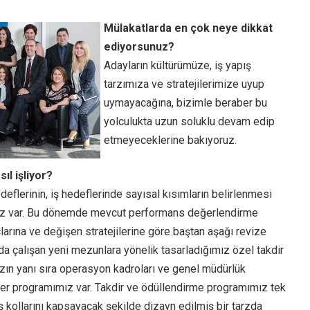
Mülakatlarda en çok neye dikkat
ediyorsunuz?
Adayların kültürümüze, iş yapış
tarzımıza ve stratejilerimize uyup
uymayacağına, bizimle beraber bu
yolculukta uzun soluklu devam edip
etmeyeceklerine bakıyoruz.
ıl işliyor?
deflerinin, iş hedeflerinde sayısal kısımların belirlenmesi
miz var. Bu dönemde mevcut performans değerlendirme
larına ve değişen stratejilerine göre baştan aşağı revize
zda çalışan yeni mezunlara yönelik tasarladığımız özel takdir
ın yanı sıra operasyon kadroları ve genel müdürlük
birer programımız var. Takdir ve ödüllendirme programımız tek
iş kollarını kapsayacak şekilde dizayn edilmiş bir tarzda