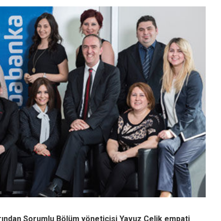
Sektör Sözlükleri
rından Sorumlu Bölüm yöneticisi Yavuz Çelik empati