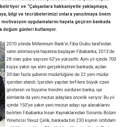
 belirtiyor ve “Çalışanlara hakkaniyetle yaklaşmaya,
aya, bilgi ve tecrübelerimizi onlara yansıtmaya önem
lı motivasyon uygulamalarını hayata geçiren bankada
da doğum günleri kutlanıyor.
2010 yılında Millennium Bank’ın Fiba Grubu tarafından
satın alınmasıyla hayatına başlayan
Fibabanka
, 2013’de
28 olan şube sayısını 62’ye yükseltti. Aynı yıl içinde 700
kişiye yakın işe alım gerçekleştiren bankada, açılan
30’dan fazla şubenin müdürlüğüne de 22 yeni müdür
içeriden atandı. İçeriden yapılan terfilere büyük özen
gösteren ve büyüme trendini sürdüren banka, işe
alımlarda da yeni mezun adaylara öncelik veriyor. Bu yıl
içinde 150’ye yakın yeni mezun adayı işe alacaklarını
belirten Fibabanka İnsan Kaynaklarından Sorumlu Bölüm
Yöneticisi Yavuz Çelik, bankada bin 230 kişinin istihdam