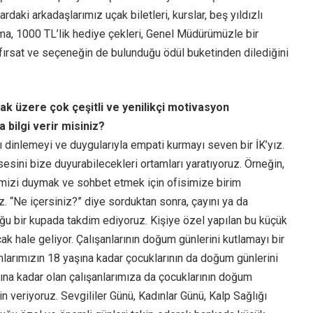
ardaki arkadaşlarımız uçak biletleri, kurslar, beş yıldızlı
lama, 1000 TL’lik hediye çekleri, Genel Müdürümüzle bir
ırsat ve seçeneğin de bulunduğu ödül buketinden dilediğini
ak üzere çok çeşitli ve yenilikçi motivasyon
 bilgi verir misiniz?
ı dinlemeyi ve duygularıyla empati kurmayı seven bir İK’yız.
sesini bize duyurabilecekleri ortamları yaratıyoruz. Örneğin,
rimizi duymak ve sohbet etmek için ofisimize birim
. “Ne içersiniz?” diye sorduktan sonra, çayını ya da
uğu bir kupada takdim ediyoruz. Kişiye özel yapılan bu küçük
ak hale geliyor. Çalışanlarının doğum günlerini kutlamayı bir
nlarımızın 18 yaşına kadar çocuklarının da doğum günlerini
aşına kadar olan çalışanlarımıza da çocuklarının doğum
in veriyoruz. Sevgililer Günü, Kadınlar Günü, Kalp Sağlığı