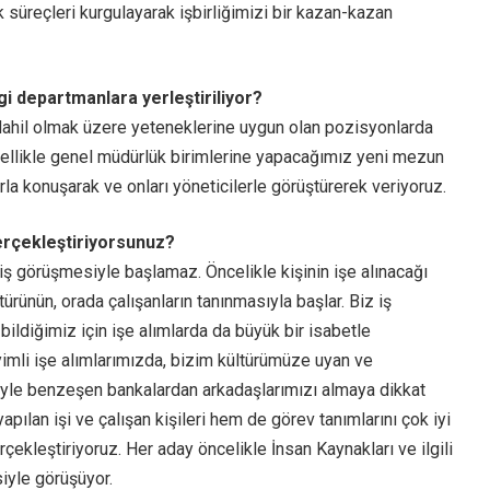
k süreçleri kurgulayarak işbirliğimizi bir kazan-kazan
i departmanlara yerleştiriliyor?
ahil olmak üzere yeteneklerine uygun olan pozisyonlarda
zellikle genel müdürlük birimlerine yapacağımız yeni mezun
rla konuşarak ve onları yöneticilerle görüştürerek veriyoruz.
gerçekleştiriyorsunuz?
 iş görüşmesiyle başlamaz. Öncelikle kişinin işe alınacağı
ürünün, orada çalışanların tanınmasıyla başlar. Biz iş
yi bildiğimiz için işe alımlarda da büyük bir isabetle
yimli işe alımlarımızda, bizim kültürümüze uyan ve
miyle benzeşen bankalardan arkadaşlarımızı almaya dikkat
apılan işi ve çalışan kişileri hem de görev tanımlarını çok iyi
rçekleştiriyoruz. Her aday öncelikle İnsan Kaynakları ve ilgili
siyle görüşüyor.