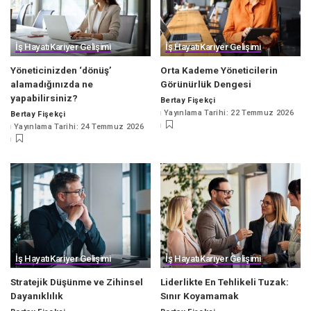
İş Hayatı
Kariyer Gelişimi
İş Hayatı
Kariyer Gelişimi
Yöneticinizden ‘dönüş’
Orta Kademe Yöneticilerin
alamadığınızda ne
Görünürlük Dengesi
yapabilirsiniz?
Bertay Fişekçi
Posted
Yayınlama Tarihi: 22 Temmuz 2026
Bertay Fişekçi
by
Posted
Yayınlama Tarihi: 24 Temmuz 2026
by
İş Hayatı
Kariyer Gelişimi
İş Hayatı
Kariyer Gelişimi
Stratejik Düşünme ve Zihinsel
Liderlikte En Tehlikeli Tuzak:
Dayanıklılık
Sınır Koyamamak