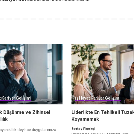
ı
Kariyer Gelişimi
İş Hayatı
Kariyer Gelişimi
ik Düşünme ve Zihinsel
Liderlikte En Tehlikeli Tuzak
ılık
Koyamamak
Bertay Fişekçi
ayanıklılık deyince duygularımıza
Posted