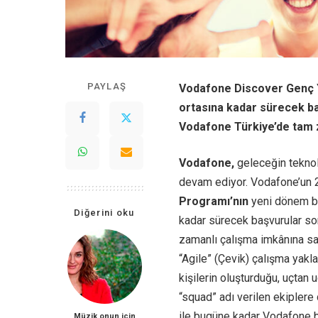
PAYLAŞ
Vodafone Discover Genç Y
ortasına kadar sürecek b
Vodafone Türkiye’de tam z
Vodafone,
geleceğin teknol
devam ediyor. Vodafone’un 
Programı’nın
yeni dönem b
Diğerini oku
kadar sürecek başvurular s
zamanlı çalışma imkânına sa
“Agile” (Çevik) çalışma yakl
kişilerin oluşturduğu, uçtan
“squad” adı verilen ekipler
ile bugüne kadar Vodafone bü
Müzik onun için