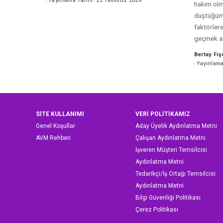
Yayınlama Tarihi: 22 Temmuz 2026
hakim olm
by
düştüğümü
faktörler
geçmek akl
Bertay Fiş
Posted
Yayınlama
by
SİTE KULLANIMI
VERİ POLİTİKAMIZ
Genel Koşullar
Aday Üyelik Aydınlatma Metni
AVM Rehberi
Çalışan Aydınlatma Metni
İşveren Müşteri Temsilcisi
Aydınlatma Metni
Tedarikçi/İş Ortağı Temsilcisi
Aydınlatma Metni
Bilgi Güvenliği Politikası
Çerez Politikası