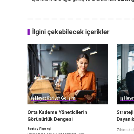
İlgini çekebilecek içerikler
İş Hayatı
Kariyer Gelişimi
İş Hayat
Orta Kademe Yöneticilerin
Stratej
Görünürlük Dengesi
Dayanıkl
Bertay Fişekçi
Zihinsel d
Posted