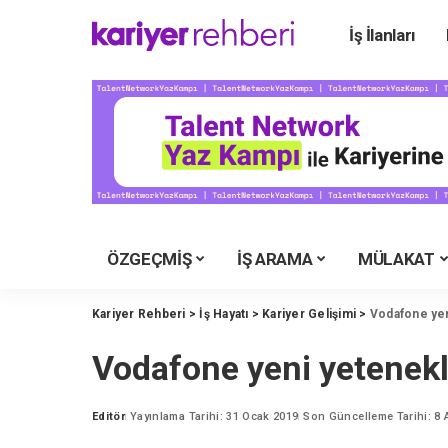
İş İlanları
Ü
Ü
Ü
Ü
Ü
Ü
ÖZGEÇMİŞ
İŞ ARAMA
MÜLAKAT
Y
M
Kariyer Rehberi
>
İş Hayatı
>
Kariyer Gelişimi
>
Vodafone yen
İ
Vodafone yeni yetenekle
Y
K
Editör
Yayınlama Tarihi: 31 Ocak 2019
Son Güncelleme Tarihi: 8 
Posted
by