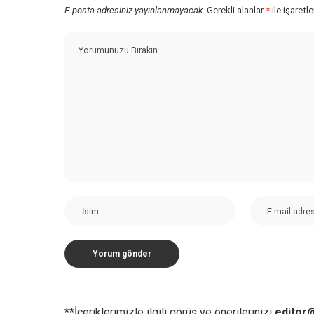
E-posta adresiniz yayınlanmayacak.
Gerekli alanlar
*
ile işaretl
**İçeriklerimizle ilgili görüş ve önerilerinizi
editor@