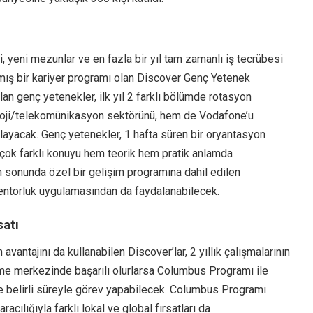
ri, yeni mezunlar ve en fazla bir yıl tam zamanlı iş tecrübesi
nmış bir kariyer programı olan Discover Genç Yetenek
lan genç yetenekler, ilk yıl 2 farklı bölümde rotasyon
loji/telekomünikasyon sektörünü, hem de Vodafone’u
layacak. Genç yetenekler, 1 hafta süren bir oryantasyon
 çok farklı konuyu hem teorik hem pratik anlamda
n sonunda özel bir gelişim programına dahil edilen
entorluk uygulamasından da faydalanabilecek.
satı
 avantajını da kullanabilen Discover’lar, 2 yıllık çalışmalarının
me merkezinde başarılı olurlarsa Columbus Programı ile
de belirli süreyle görev yapabilecek. Columbus Programı
racılığıyla farklı lokal ve global fırsatları da