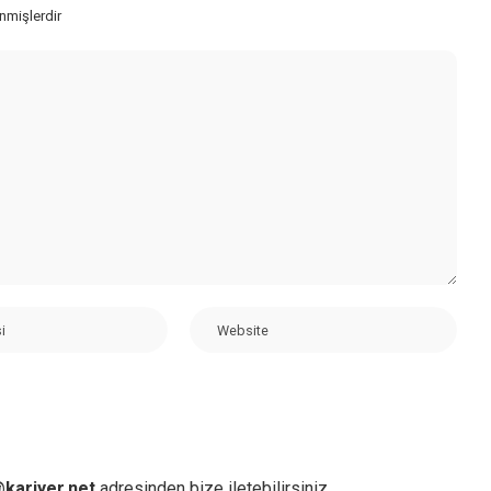
enmişlerdir
kariyer.net
adresinden bize iletebilirsiniz.