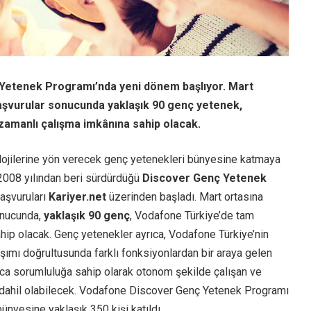
etenek Programı’nda yeni dönem başlıyor. Mart
aşvurular sonucunda yaklaşık 90 genç yetenek,
amanlı çalışma imkânına sahip olacak.
ojilerine yön verecek genç yetenekleri bünyesine katmaya
2008 yılından beri sürdürdüğü
Discover Genç Yetenek
aşvuruları
Kariyer.net
üzerinden başladı. Mart ortasına
onucunda,
yaklaşık 90 genç
, Vodafone Türkiye’de tam
hip olacak. Genç yetenekler ayrıca, Vodafone Türkiye’nin
aşımı doğrultusunda farklı fonksiyonlardan bir araya gelen
 uca sorumluluğa sahip olarak otonom şekilde çalışan ve
e dahil olabilecek. Vodafone Discover Genç Yetenek Programı
nyesine yaklaşık 350 kişi katıldı.