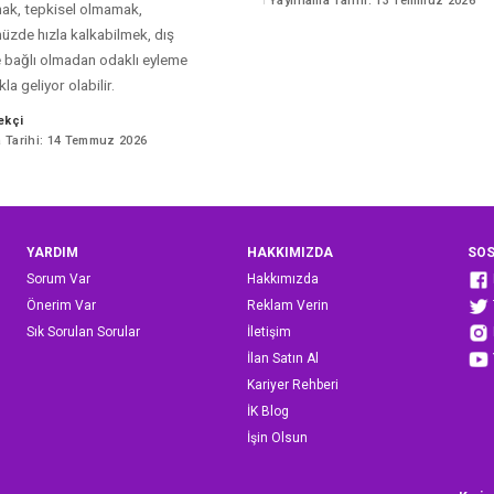
Yayınlama Tarihi: 13 Temmuz 2026
ak, tepkisel olmamak,
by
zde hızla kalkabilmek, dış
e bağlı olmadan odaklı eyleme
a geliyor olabilir.
ekçi
 Tarihi: 14 Temmuz 2026
YARDIM
HAKKIMIZDA
SOS
Sorum Var
Hakkımızda
Önerim Var
Reklam Verin
Sık Sorulan Sorular
İletişim
İlan Satın Al
Kariyer Rehberi
İK Blog
İşin Olsun