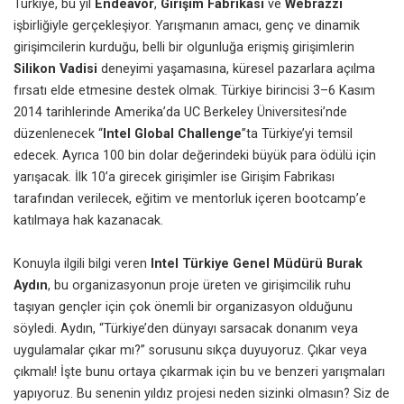
Türkiye, bu yıl
Endeavor
,
Girişim Fabrikası
ve
Webrazzi
işbirliğiyle gerçekleşiyor. Yarışmanın amacı, genç ve dinamik
girişimcilerin kurduğu, belli bir olgunluğa erişmiş girişimlerin
Silikon Vadisi
deneyimi yaşamasına, küresel pazarlara açılma
fırsatı elde etmesine destek olmak. Türkiye birincisi 3–6 Kasım
2014 tarihlerinde Amerika’da UC Berkeley Üniversitesi’nde
düzenlenecek “
Intel Global Challenge
”ta Türkiye’yi temsil
edecek. Ayrıca 100 bin dolar değerindeki büyük para ödülü için
yarışacak. İlk 10’a girecek girişimler ise Girişim Fabrikası
tarafından verilecek, eğitim ve mentorluk içeren bootcamp’e
katılmaya hak kazanacak.
Konuyla ilgili bilgi veren
Intel Türkiye
Genel Müdürü Burak
Aydın
, bu organizasyonun proje üreten ve girişimcilik ruhu
taşıyan gençler için çok önemli bir organizasyon olduğunu
söyledi. Aydın, “Türkiye’den dünyayı sarsacak donanım veya
uygulamalar çıkar mı?” sorusunu sıkça duyuyoruz. Çıkar veya
çıkmalı! İşte bunu ortaya çıkarmak için bu ve benzeri yarışmaları
yapıyoruz. Bu senenin yıldız projesi neden sizinki olmasın? Siz de