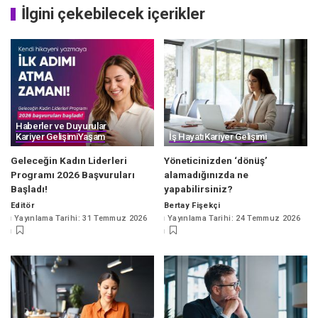
İlgini çekebilecek içerikler
Haberler ve Duyurular
Kariyer Gelişimi
Yaşam
İş Hayatı
Kariyer Gelişimi
Geleceğin Kadın Liderleri
Yöneticinizden ‘dönüş’
Programı 2026 Başvuruları
alamadığınızda ne
Başladı!
yapabilirsiniz?
Editör
Bertay Fişekçi
Posted
Posted
Yayınlama Tarihi: 31 Temmuz 2026
Yayınlama Tarihi: 24 Temmuz 2026
by
by