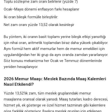
Toplu sözleşme zam oranı belirlenir (yüzde 7)
Ocak–Mayıs dönemi enflasyon farkı hesaplanır
İki oran bileşik formülle birleştirilir:
Net zam oranı yüzde 13,52 olarak kesinleşir
Bu yöntem, iki oranın basit toplamı yerine bileşik etkiyi yansıttığı
için nihai oran, aritmetik toplamdan biraz daha yüksek çıkabiliyor.
Aynı formül hem aktif memurlar hem de memur emeklileri için
uygulandığından her iki grup da aynı oranda zamdan yararlanıyor.
Söz konusu mekanizma her Ocak ve Temmuz dönemlerinde
yeniden hesaplanıyor.
2026 Memur Maaşı: Meslek Bazında Maaş Kalemleri
Nasıl Etkilendi?
Yüzde 13,52’lik zam, tüm meslek gruplarındaki memur
maaşlarına oransal olarak yansıdı. Maaş tutarları; kadro derecesi,
hizmet yılı, ek gösterge ve özel hizmet tazminatı gibi kalemlere
göre farklılık gösteriyor. Başlıca meslek grupları için etkilenen