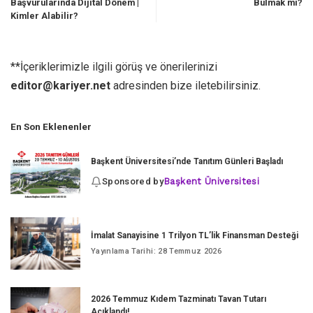
Başvurularında Dijital Dönem |
Bulmak mı?
Kimler Alabilir?
**İçeriklerimizle ilgili görüş ve önerilerinizi
editor@kariyer.net
adresinden bize iletebilirsiniz.
En Son Eklenenler
Başkent Üniversitesi’nde Tanıtım Günleri Başladı
Sponsored by
Başkent Üniversitesi
İmalat Sanayisine 1 Trilyon TL’lik Finansman Desteği
Yayınlama Tarihi: 28 Temmuz 2026
2026 Temmuz Kıdem Tazminatı Tavan Tutarı
Açıklandı!