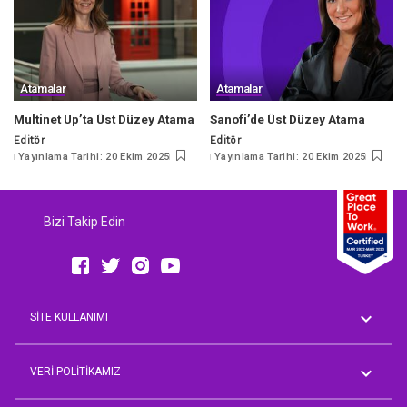
Atamalar
Atamalar
Multinet Up’ta Üst Düzey Atama
Sanofi’de Üst Düzey Atama
Editör
Editör
Posted
Posted
Yayınlama Tarihi: 20 Ekim 2025
Yayınlama Tarihi: 20 Ekim 2025
by
by
Bizi Takip Edin
SİTE KULLANIMI
Genel Koşullar
AVM Rehberi
VERİ POLİTİKAMIZ
Aday Üyelik Aydınlatma Metni