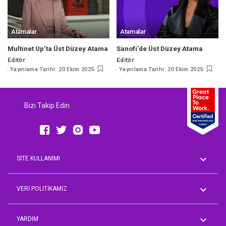
Atamalar
Atamalar
Multinet Up’ta Üst Düzey Atama
Sanofi’de Üst Düzey Atama
Editör
Editör
Posted
Posted
Yayınlama Tarihi: 20 Ekim 2025
Yayınlama Tarihi: 20 Ekim 2025
by
by
Bizi Takip Edin
SİTE KULLANIMI
Genel Koşullar
AVM Rehberi
VERİ POLİTİKAMIZ
Aday Üyelik Aydınlatma Metni
Çalışan Aydınlatma Metni
YARDIM