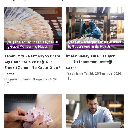
Çalışan Bağlılığı
İnsan Kaynakları
Çalışan Bağlılığı
İnsan Kaynakları
İş Gücü Yönetimi
İş Hayatı
İş Gücü Yönetimi
İş Hayatı
Temmuz 2026 Enflasyon Oranı
İmalat Sanayisine 1 Trilyon
Açıklandı: SSK ve Bağ-Kur
TL’lik Finansman Desteği
Emekli Zammı Ne Kadar Oldu?
Editör
Posted
Yayınlama Tarihi: 28 Temmuz 2026
Editör
by
Posted
Yayınlama Tarihi: 3 Ağustos 2026
by