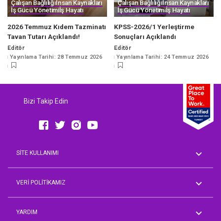
Çalışan Bağlılığı
İnsan Kaynakları
Çalışan Bağlılığı
İnsan Kaynakları
İş Gücü Yönetimi
İş Hayatı
İş Gücü Yönetimi
İş Hayatı
2026 Temmuz Kıdem Tazminatı
KPSS-2026/1 Yerleştirme
Tavan Tutarı Açıklandı!
Sonuçları Açıklandı
Editör
Editör
Posted
Posted
Yayınlama Tarihi: 28 Temmuz 2026
Yayınlama Tarihi: 24 Temmuz 2026
by
by
Bizi Takip Edin
SİTE KULLANIMI
Genel Koşullar
AVM Rehberi
VERİ POLİTİKAMIZ
Aday Üyelik Aydınlatma Metni
Çalışan Aydınlatma Metni
YARDIM
İşveren Müşteri Temsilcisi