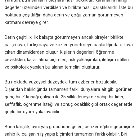
yaratan; bu insanların olaylara nasıl baktıkları, kararlarını hangi
değerler üzerinden verdikleri ve birlikte nasıl çalıştıklarıdır. İşte bu
noktada çeşitliliğin daha derin ve çoğu zaman görünmeyen
katmanı devreye girer.
Derin çeşitlilik; ilk bakışta görünmeyen ancak bireyler birlikte
çalışmaya, tartışmaya ve krizleri yönetmeye başladığında ortaya
çıkan dinamiklerden oluşur. Kişilerin değerleri, öğrenme
çeviklikleri, karar alma biçimleri, risk yaklaşımları, iletişim stilleri
ve psikolojik yapıları bu alanın temelini oluşturur.
Bu noktada yüzeysel düzeydeki tüm ezberler bozulabilir.
Dışarıdan bakıldığında tamamen farklı dünyalara ait gibi görünen
genç bir Z kuşağı çalışan ile 25 yıllık deneyime sahip bir lider;
şeffaflık, öğrenme isteği ve sonuç odaklılık gibi ortak değerlerde
güçlü bir uyum yakalayabilir.
Buna karşılık; aynı yaş grubundan gelen, benzer eğitim geçmişine
sahip iki çalışanın iş yapış biçimleri tamamen farklı olabilir. Biri