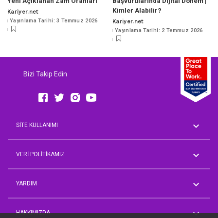
Yeni Açıklanan Zam Oranları
Başvurularında Dijital Dönem |
Kimler Alabilir?
Kariyer.net
Posted
Yayınlama Tarihi: 3 Temmuz 2026
Kariyer.net
by
Posted
Yayınlama Tarihi: 2 Temmuz 2026
by
Bizi Takip Edin
SİTE KULLANIMI
Genel Koşullar
AVM Rehberi
VERİ POLİTİKAMIZ
Aday Üyelik Aydınlatma Metni
Çalışan Aydınlatma Metni
YARDIM
İşveren Müşteri Temsilcisi
Aydınlatma Metni
Sorum Var
Tedarikçi/İş Ortağı Temsilcisi
Önerim Var
HAKKIMIZDA