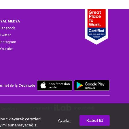
YAL MEDYA
Facebook
Twitter
Instagram
Youtube
er.net ile İş Cebinizde
Kariyer.net bir
grup şirketidir.
SteelOrbis
iyette bulunmak üzere, Türkiye İş Kurumu tarafından 26/07/2024 tarih