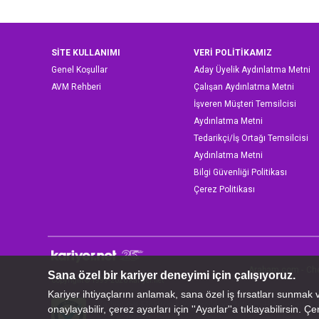
SİTE KULLANIMI
VERİ POLİTİKAMIZ
Genel Koşullar
Aday Üyelik Aydınlatma Metni
AVM Rehberi
Çalışan Aydınlatma Metni
İşveren Müşteri Temsilcisi
Aydınlatma Metni
Tedarikçi/İş Ortağı Temsilcisi
Aydınlatma Metni
Bilgi Güvenliği Politikası
Çerez Politikası
Arabam.com
-
Ch
Copyright © 1999-2026 Kariyer.net
Kariyer.net Elektronik Yayıncılık ve İletişim Hizmetleri