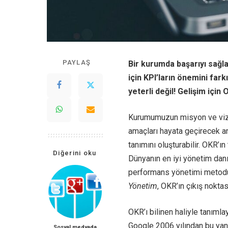
PAYLAŞ
Bir kurumda başarıyı sağl
için KPI’ların önemini fark
yeterli değil! Gelişim içi
Kurumumuzun misyon ve viz
amaçları hayata geçirecek an
tanımını oluşturabilir. OKR’ı
Diğerini oku
Dünyanın en iyi yönetim dan
performans yönetimi metodu
Yönetim
, OKR’ın çıkış noktası
OKR’ı bilinen haliyle tanımla
Google 2006 yılından bu yana
Sosyal medyada