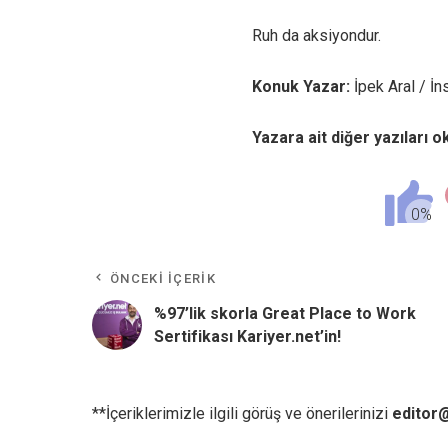
Ruh da aksiyondur.
Konuk Yazar:
İpek Aral / İ
Yazara ait diğer yazıları 
ÖNCEKI İÇERIK
%97’lik skorla Great Place to Work
Sertifikası Kariyer.net’in!
**İçeriklerimizle ilgili görüş ve önerilerinizi
editor@