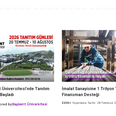
Çalışan Bağlılığı
İnsan Kaynaklar
er
İş Gücü Yönetimi
İş Hayatı
 Üniversitesi’nde Tanıtım
İmalat Sanayisine 1 Trilyon 
 Başladı
Finansman Desteği
Editör
Yayınlama Tarihi: 28 Temmuz 
ored by
Başkent Üniversitesi
Posted
by