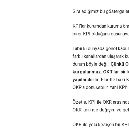
Sıraladığımız bu göstergeler
KPI’lar kurumdan kuruma önc
birer KPI olduğunu düşünüy
Tabii ki dünyada genel kabu
farklı kanallardan ulaşarak k
durum böyle değil.
Çünkü OK
kurgulanmaz. OKR’lar bir 
yapılandırılır.
Elbette bazı K
OKR’a dönüşebilir. Yani KPI’la
Özetle, KPI ile OKR arasındaki
OKR’ların ise değişim ve geli
OKR ile yolu kesişen bir KPI 