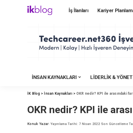
İş İlanları
Kariyer Planlam
ÜNİVERSİTEYE HA
Üniversite Rehberi
Üniversiteler
Üniversite Bölümler
Üniversite Taban Pu
Üniversite Karşılaş
İNSAN KAYNAKLARI
LİDERLİK & YÖNE
YKS Tercih Motoru
Meslekler Rehberi
İK Blog
>
İnsan Kaynakları
>
OKR nedir? KPI ile arasındaki far
İşverenlerin Tercihi
OKR nedir? KPI ile arası
YKS Puan Hesapla
KYK Yurt Rehberi
Konuk Yazar
Yayınlama Tarihi: 7 Nisan 2022
Son Güncelleme Tar
Posted
by