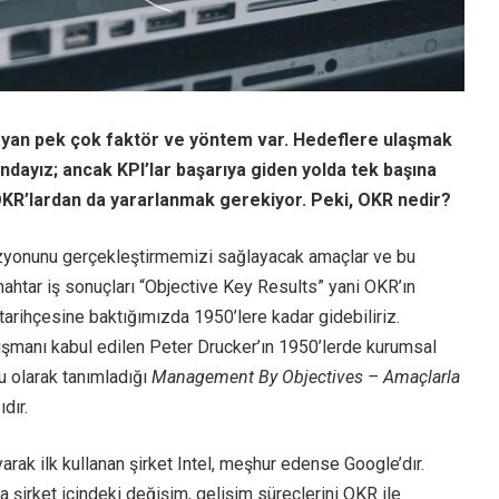
ayan pek çok faktör ve yöntem var. Hedeflere ulaşmak
ındayız; ancak KPI’lar başarıya giden yolda tek başına
n OKR’lardan da yararlanmak gerekiyor. Peki, OKR nedir?
yonunu gerçekleştirmemizi sağlayacak amaçlar ve bu
ahtar iş sonuçları “Objective Key Results” yani OKR’ın
n tarihçesine baktığımızda 1950’lere kadar gidebiliriz.
ışmanı kabul edilen Peter Drucker’ın 1950’lerde kurumsal
 olarak tanımladığı
Management By Objectives – Amaçlarla
dır.
yarak ilk kullanan şirket Intel, meşhur edense Google’dır.
 şirket içindeki değişim, gelişim süreçlerini OKR ile