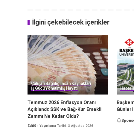
İlgini çekebilecek içerikler
Çalışan Bağlılığı
İnsan Kaynakları
İş Gücü Yönetimi
İş Hayatı
Haberl
Temmuz 2026 Enflasyon Oranı
Başkent
Açıklandı: SSK ve Bağ-Kur Emekli
Günleri
Zammı Ne Kadar Oldu?
Spons
Editör
Yayınlama Tarihi: 3 Ağustos 2026
Posted
by