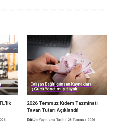
ı
Çalışan Bağlılığı
İnsan Kaynakları
İş Gücü Yönetimi
İş Hayatı
TL’lik
2026 Temmuz Kıdem Tazminatı
Tavan Tutarı Açıklandı!
2026
Editör
Yayınlama Tarihi: 28 Temmuz 2026
Posted
by