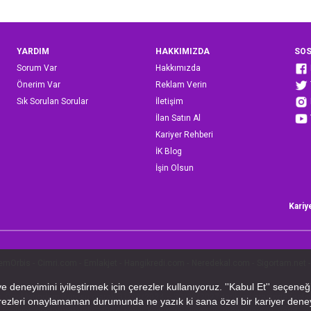
YARDIM
HAKKIMIZDA
SOS
Sorum Var
Hakkımızda
Önerim Var
Reklam Verin
Sık Sorulan Sorular
İletişim
İlan Satın Al
Kariyer Rehberi
İK Blog
İşin Olsun
Kariy
emOrbis
-
Cimri.com
-
Emlakjet
-
Hangikredi.com
-
Neredekal.com
-
Sigortam.net
-
 A.Ş. Özel İstihdam Bürosu olarak 31/08/2024 – 30/08/2027 tarihleri arasında faal