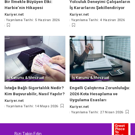
Bir İlmekle Büyüyen Etki:
Yolculuk Deneyimi Çalışanların
Harbie’nin Hikayesi
İş Kararlarını Şekillendiriyor
Kariyer.net
Kariyer.net
Posted
Posted
Yayınlama Tarihi: 5 Haziran 2026
Yayınlama Tarihi: 4 Haziran 2026
by
by
İş Kanunu & Mevzuat
İş Kanunu & Mevzuat
İsteğe Bağlı Sigortalılık Nedir?
Engelli Çalıştırma Zorunluluğu:
Kim Başvurabilir, Nasıl Yapılır?
2026 Kota Hesaplama ve
Uygulama Esasları
Kariyer.net
Posted
Yayınlama Tarihi: 14 Mayıs 2026
Kariyer.net
by
Posted
Yayınlama Tarihi: 27 Nisan 2026
by
Bizi Takip Edin