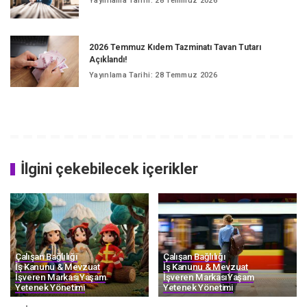
Yayınlama Tarihi: 28 Temmuz 2026
2026 Temmuz Kıdem Tazminatı Tavan Tutarı
Açıklandı!
Yayınlama Tarihi: 28 Temmuz 2026
İlgini çekebilecek içerikler
Çalışan Bağlılığı
Çalışan Bağlılığı
İş Kanunu & Mevzuat
İş Kanunu & Mevzuat
İşveren Markası
Yaşam
İşveren Markası
Yaşam
Yetenek Yönetimi​
Yetenek Yönetimi​