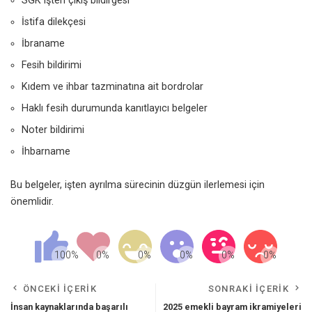
SGK işten çıkış bildirgesi
İstifa dilekçesi
İbraname
Fesih bildirimi
Kıdem ve ihbar tazminatına ait bordrolar
Haklı fesih durumunda kanıtlayıcı belgeler
Noter bildirimi
İhbarname
Bu belgeler, işten ayrılma sürecinin düzgün ilerlemesi için
önemlidir.
ÖNCEKI İÇERIK
SONRAKI İÇERIK
İnsan kaynaklarında başarılı
2025 emekli bayram ikramiyeleri