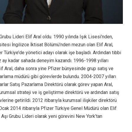
Grubu Lideri Elif Aral oldu. 1990 yılında Işık Lisesi’nden,
itesi İngilizce İktisat Bölümü’nden mezun olan Elif Aral,
r Türkiye’de yönetici adayı olarak işe başladı. Ardından tıbbi
z ay kadar sahada deneyim kazandı. 1996-1998 yılları
if Aral, daha sonra yine Pfizer bünyesinde grup satış ve
rlama müdürü gibi görevlerde bulundu. 2004-2007 yılları
rlar Satış Pazarlama Direktörü olarak görev yapan Aral,
rumsal strateji ve iş geliştirme direktörü ve ardından satış
erine getirildi. 2012 itibarıyla kurumsal ilişkiler direktörü
Ocak 2014 itibarıyla Pfizer Türkiye Genel Müdürü olan Elif
r Aşı Grubu Lideri olarak yeni görevini New York’tan