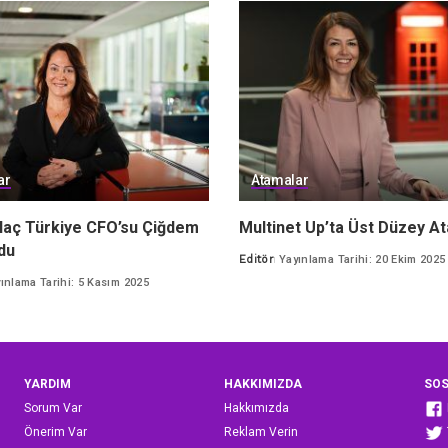
ar
Atamalar
laç Türkiye CFO’su Çiğdem
Multinet Up’ta Üst Düzey A
du
Editör
Yayınlama Tarihi: 20 Ekim 2025
Posted
ınlama Tarihi: 5 Kasım 2025
by
YARDIM
HAKKIMIZDA
SOS
Sorum Var
Hakkımızda
Önerim Var
Reklam Verin