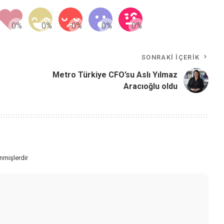
SONRAKI İÇERIK
Metro Türkiye CFO’su Aslı Yılmaz
Aracıoğlu oldu
enmişlerdir