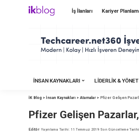
İş İlanları
Kariyer Planlam
ÜNİVERSİTEYE HA
Üniversite Rehberi
Üniversiteler
Üniversite Bölümler
Üniversite Taban Pu
Üniversite Karşılaş
İNSAN KAYNAKLARI
LİDERLİK & YÖNE
YKS Tercih Motoru
Meslekler Rehberi
İK Blog
>
İnsan Kaynakları
>
Atamalar
>
Pfizer Gelişen Pazarla
İşverenlerin Tercihi
Pfizer Gelişen Pazarlar,
YKS Puan Hesapla
KYK Yurt Rehberi
Editör
Yayınlama Tarihi: 11 Temmuz 2019
Son Güncelleme Tarih
Posted
by