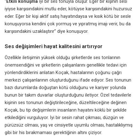
“
Etkili konuşma
iyi bir ses tonuyla oluşur. Eğer bir kişinin sesi
iyiyse karşısındakini mutlu eder, kötüyse karşısındakini huzursuz
eder. Eğer bir kişi aktif satış hayatındaysa ve kısık kötü bir sesle
konuşuyorsa kendini çok yormuş ve yıpratmış imajı verir, bu da
karşısındakini uzaklaştırır” diye konuşuyor.
Ses değişimleri hayat kalitesini artırıyor
Özellikle iletişimin yüksek olduğu şirketlerde ses tonlarının
önemsendiğini ve şirketlerin çalışanlarını genellikle tedavi için
yönlendirdiklerini anlatan Koçak, hastalarının çoğunu çağrı
merkezi çalışanlarının oluşturduğunu ifade ediyor. Ses tonunun
bazı durumlarda doğuştan kötü olduğunu ve kariyer yolunda
bunun bir takım duvarlar oluşturduğunu iletiyor. Özel tedavilerle
kişinin ses tonunun değiştirileceğine, düzeltileceğine değinen
Koçak, bu tip değişimlerin insanların hayatını köklü bir şekilde
etkilediğini vurguluyor. İyi bir sesin rahat çıkması, düzgün ve
pürüzsüz olması, yaş ve cinsiyetle uyumlu olması, hastalıklıymış
gibi bir his bırakmaması gerektiğinin altını çiziyor.