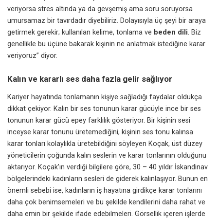
veriyorsa
stres
altında ya da gevşemiş ama soru soruyorsa
umursamaz bir tavırdadır diyebiliriz. Dolayısıyla üç şeyi bir araya
getirmek gerekir; kullanılan kelime, tonlama ve
beden dili
. Biz
genellikle bu üçüne bakarak kişinin ne anlatmak istediğine karar
veriyoruz” diyor.
Kalın ve kararlı ses daha fazla gelir sağlıyor
Kariyer hayatında tonlamanın kişiye sağladığı faydalar oldukça
dikkat çekiyor. Kalın bir ses tonunun karar gücüyle ince bir ses
tonunun karar gücü epey farklılık gösteriyor. Bir kişinin sesi
inceyse karar tonunu üretemediğini, kişinin ses tonu kalınsa
karar tonları kolaylıkla üretebildiğini söyleyen Koçak,
üst düzey
yönetici
lerin çoğunda kalın seslerin ve karar tonlarının olduğunu
aktarıyor. Koçak’ın verdiği bilgilere göre, 30 – 40 yıldır İskandinav
bölgelerindeki kadınların sesleri de giderek kalınlaşıyor. Bunun en
önemli sebebi ise,
kadınların iş hayatına
girdikçe karar tonlarını
daha çok benimsemeleri ve bu şekilde kendilerini daha rahat ve
daha emin bir şekilde ifade edebilmeleri. Görsellik içeren işlerde