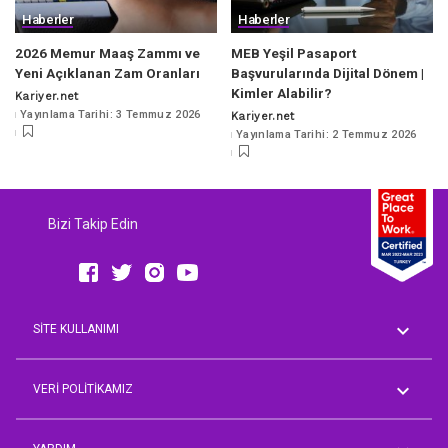
Haberler
Haberler
2026 Memur Maaş Zammı ve
MEB Yeşil Pasaport
Yeni Açıklanan Zam Oranları
Başvurularında Dijital Dönem |
Kimler Alabilir?
Kariyer.net
Posted
Yayınlama Tarihi: 3 Temmuz 2026
Kariyer.net
by
Posted
Yayınlama Tarihi: 2 Temmuz 2026
by
Bizi Takip Edin
SİTE KULLANIMI
Genel Koşullar
AVM Rehberi
VERİ POLİTİKAMIZ
Aday Üyelik Aydınlatma Metni
Çalışan Aydınlatma Metni