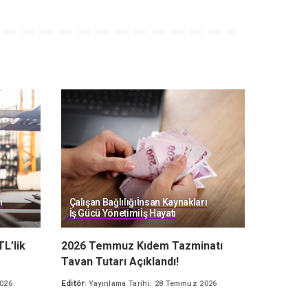
ı
Çalışan Bağlılığı
İnsan Kaynakları
İş Gücü Yönetimi
İş Hayatı
TL’lik
2026 Temmuz Kıdem Tazminatı
Tavan Tutarı Açıklandı!
2026
Editör
Yayınlama Tarihi: 28 Temmuz 2026
Posted
by