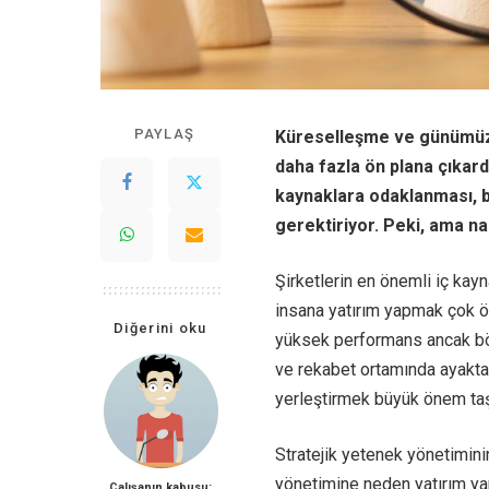
PAYLAŞ
Küreselleşme ve günümüzü
daha fazla ön plana çıkard
kaynaklara odaklanması, bu
gerektiriyor. Peki, ama na
Şirketlerin en önemli iç kayn
insana yatırım yapmak çok ön
Diğerini oku
yüksek performans ancak böy
ve rekabet ortamında ayakta
yerleştirmek büyük önem taş
Stratejik yetenek yönetimini
yönetimine neden yatırım ya
Çalışanın kabusu: