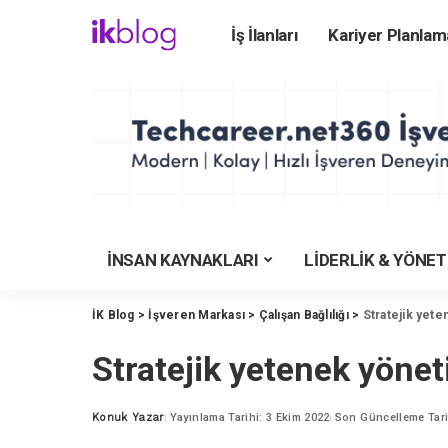
İş İlanları
Kariyer Planlam
ÜNİVERSİTEYE HA
Üniversite Rehberi
Üniversiteler
Üniversite Bölümler
Üniversite Taban Pu
Üniversite Karşılaş
İNSAN KAYNAKLARI
LİDERLİK & YÖNE
YKS Tercih Motoru
Meslekler Rehberi
İK Blog
>
İşveren Markası
>
Çalışan Bağlılığı
>
Stratejik yet
İşverenlerin Tercihi
Stratejik yetenek yöne
YKS Puan Hesapla
KYK Yurt Rehberi
Konuk Yazar
Yayınlama Tarihi: 3 Ekim 2022
Son Güncelleme Tari
Posted
by