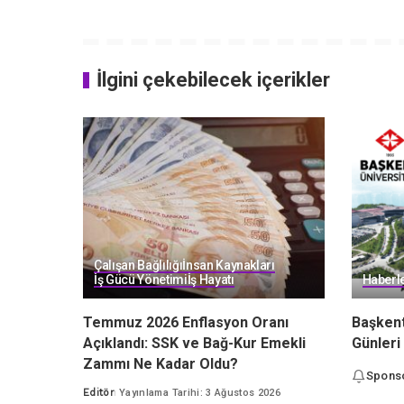
İlgini çekebilecek içerikler
Çalışan Bağlılığı
İnsan Kaynakları
İş Gücü Yönetimi
İş Hayatı
Haberl
Temmuz 2026 Enflasyon Oranı
Başkent
Açıklandı: SSK ve Bağ-Kur Emekli
Günleri
Zammı Ne Kadar Oldu?
Spons
Editör
Yayınlama Tarihi: 3 Ağustos 2026
Posted