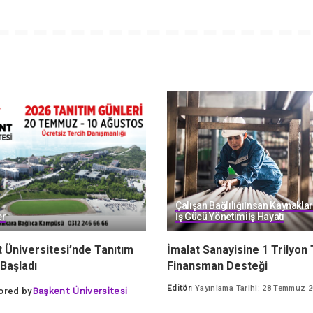
Çalışan Bağlılığı
İnsan Kaynaklar
er
İş Gücü Yönetimi
İş Hayatı
 Üniversitesi’nde Tanıtım
İmalat Sanayisine 1 Trilyon 
 Başladı
Finansman Desteği
Editör
Yayınlama Tarihi: 28 Temmuz 
ored by
Başkent Üniversitesi
Posted
by