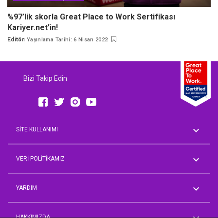
%97’lik skorla Great Place to Work Sertifikası
Kariyer.net’in!
Editör
Yayınlama Tarihi: 6 Nisan 2022
Posted
by
Bizi Takip Edin
SİTE KULLANIMI
Genel Koşullar
AVM Rehberi
VERİ POLİTİKAMIZ
Aday Üyelik Aydınlatma Metni
Çalışan Aydınlatma Metni
YARDIM
İşveren Müşteri Temsilcisi
Aydınlatma Metni
Sorum Var
Tedarikçi/İş Ortağı Temsilcisi
Önerim Var
HAKKIMIZDA