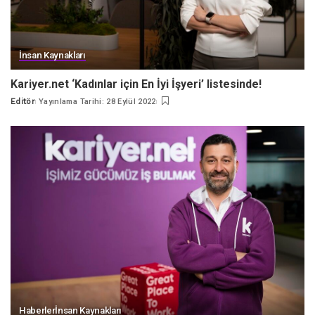
İnsan Kaynakları
Kariyer.net ‘Kadınlar için En İyi İşyeri’ listesinde!
Editör
Yayınlama Tarihi: 28 Eylül 2022
Posted
by
Haberler
İnsan Kaynakları