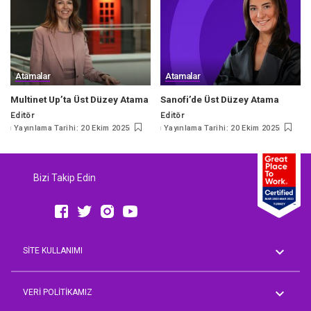
Atamalar
Atamalar
Multinet Up’ta Üst Düzey Atama
Sanofi’de Üst Düzey Atama
Editör
Editör
Posted
Posted
Yayınlama Tarihi: 20 Ekim 2025
Yayınlama Tarihi: 20 Ekim 2025
by
by
Bizi Takip Edin
SİTE KULLANIMI
Genel Koşullar
AVM Rehberi
VERİ POLİTİKAMIZ