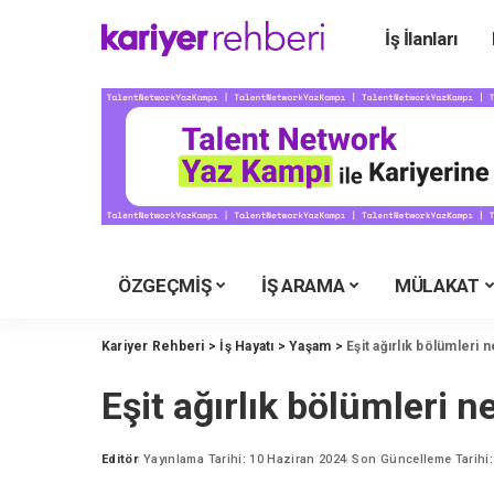
İş İlanları
Ü
Ü
Ü
Ü
Ü
Ü
ÖZGEÇMİŞ
İŞ ARAMA
MÜLAKAT
Y
M
Kariyer Rehberi
>
İş Hayatı
>
Yaşam
>
Eşit ağırlık bölümleri 
İ
Eşit ağırlık bölümleri n
Y
K
Editör
Yayınlama Tarihi: 10 Haziran 2024
Son Güncelleme Tarihi:
Posted
by