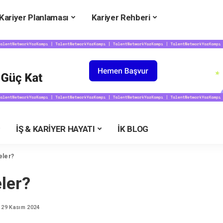
Kariyer Planlaması
Kariyer Rehberi
NİVERSİTEYE HAZIRLIK
İLK İŞİM VE PROFESYON
niversite Rehberi
CV Örnekleri
niversiteler
Maaşlar
niversite Bölümleri
Maaş Hesaplama
niversite Taban Puanları
Mülakata Hazırlık
niversite Karşılaştırma
Kariyer Günleri
İŞ & KARİYER HAYATI
İK BLOG
KS Tercih Motoru
Staj ve Bootcamp Fırsatları
eslekler Rehberi
Staj Günleri
neler?
şverenlerin Tercihi
İş Hayatı
eler?
KS Puan Hesaplama
KPSS Puan Hesaplama
YK Yurt Rehberi
KPSS Tercih Motoru
 29 Kasım 2024
Kamu Rehberi