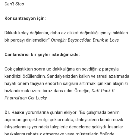
Can’t Stop
Konsantrasyon için:
Dikkati kolay dağılanlar, daha az dikkat dağınıklığı için iyi bildikleri
bir parçayı dinlemelidir.”
Örneğin; Beyoncé’dan Drunk in Love
Canlandırıcı bir şeyler istediğinizde:
Çok çalıştıktan sonra üç dakikalığına en sevdiğiniz parçayla
kendinizi ödüllendirin. Sandalyenizden kalkın ve stresi azaltmada
hayati önem taşıyan endorfin salgısını artırmak için kan akışınızı
hızlandırmak üzere biraz dans edin. Örneğin;
Daft Punk ft.
Pharrell’den Get Lucky
Dr. Haake
yorumlarına şunları ekliyor: “Bu çalışmada benim
açımdan gerçekten ilgi çekici nokta, dinleyicilerin kendi müzik
ihtiyaçlarını iş yerindeki taleplerle dengeleme şekliydi. İnsanlar
başkalarını rahatsız etmemeye veya müşterilerin önünde