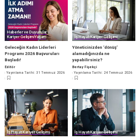
Haberler ve Duyurular
Kariyer Gelişimi
Yaşam
İş Hayatı
Kariyer Gelişimi
Geleceğin Kadın Liderleri
Yöneticinizden ‘dönüş’
Programı 2026 Başvuruları
alamadığınızda ne
Başladı!
yapabilirsiniz?
Editör
Bertay Fişekçi
Posted
Posted
Yayınlama Tarihi: 31 Temmuz 2026
Yayınlama Tarihi: 24 Temmuz 2026
by
by
İş Hayatı
Kariyer Gelişimi
İş Hayatı
Kariyer Gelişimi