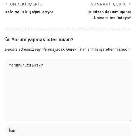
ÖNCEKI İÇERIK
SONRAKI İÇERIK
Deloitte ‘D kuşağını’ arıyor
18 Nisan`da Dumlupınar
Üniversitesi`ndeyiz!
Yorum yapmak ister misin?
E-posta adresiniz yayınlanmayacak.
Gerekli alanlar
*
ile işaretlenmişlerdir