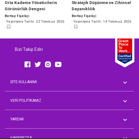
Orta Kademe Yöneticilerin
Stratejik Düşünme ve Zihinsel
Görünürlük Dengesi
Dayanıklılık
Bertay Fişekçi
Bertay Fişekçi
Posted
Posted
Yayınlama Tarihi: 22 Temmuz 2026
Yayınlama Tarihi: 14 Temmuz 2026
by
by
Bizi Takip Edin
SİTE KULLANIMI
Genel Koşullar
AVM Rehberi
VERİ POLİTİKAMIZ
Aday Üyelik Aydınlatma Metni
Çalışan Aydınlatma Metni
YARDIM
İşveren Müşteri Temsilcisi
Aydınlatma Metni
Sorum Var
Tedarikçi/İş Ortağı Temsilcisi
Önerim Var
HAKKIMIZDA