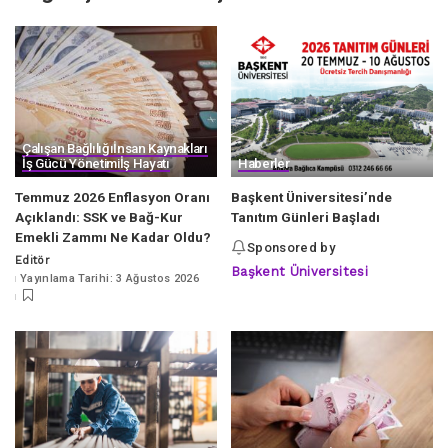
Çalışan Bağlılığı
İnsan Kaynakları
İş Gücü Yönetimi
İş Hayatı
Haberler
Temmuz 2026 Enflasyon Oranı
Başkent Üniversitesi’nde
Açıklandı: SSK ve Bağ-Kur
Tanıtım Günleri Başladı
Emekli Zammı Ne Kadar Oldu?
Sponsored by
Editör
Posted
Başkent Üniversitesi
Yayınlama Tarihi: 3 Ağustos 2026
by