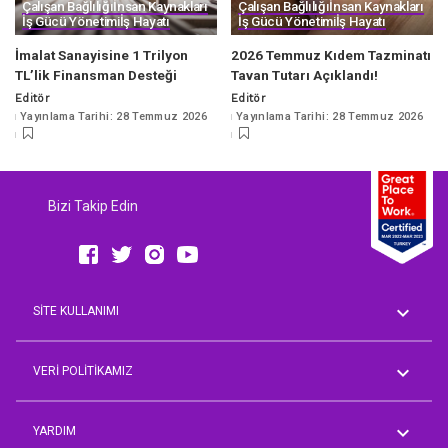
Çalışan Bağlılığı
İnsan Kaynakları
Çalışan Bağlılığı
İnsan Kaynakları
İş Gücü Yönetimi
İş Hayatı
İş Gücü Yönetimi
İş Hayatı
İmalat Sanayisine 1 Trilyon
2026 Temmuz Kıdem Tazminatı
TL’lik Finansman Desteği
Tavan Tutarı Açıklandı!
Editör
Editör
Posted
Posted
Yayınlama Tarihi: 28 Temmuz 2026
Yayınlama Tarihi: 28 Temmuz 2026
by
by
Bizi Takip Edin
SİTE KULLANIMI
Genel Koşullar
AVM Rehberi
VERİ POLİTİKAMIZ
Aday Üyelik Aydınlatma Metni
Çalışan Aydınlatma Metni
YARDIM