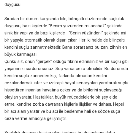
duygusu.
Sıradan bir durum karşısında bile, bilinçaltı düzleminde suçluluk
duygusu; bazı kişilerde “Benim yüzümden mi acaba?” şeklinde
sinik bir yapı ya da bazı kişilerde “Senin yüzünden!” şeklinde asi
bir yapıyla otomatik olarak dışarı çıkar. Her iki halde de bilinçaltı
kendini suçlu zannetmektedir. Bana sorarsanız bu zan, zihnin en
büyük karmaşası.
Çünkü siz, onun “gerçek” olduğu fikrini edinirsiniz ve bir suçlu gibi
yaşamınızı sürdürürsünüz. Suç varsa ceza olmalıdır. Bu durumda
kendini suçlu zanneden kişi, farkında olmadan kendini
cezalandırmak ister ve ızdıraplı hayat senaryoları yaratarak suçlu
hissettiren insanları hayatına çeker ya da birilerini suçlayacağı
olayları yaratır. Hastalıklar, büyük mücadelelerle bir şey elde
etme, kendine zorba davranan kişilerle ilişkiler ve dahası. Hepsi
bir acı alanı yaratır ve bu acı ile beslenme hali de sözde suça
ceza verme amacıyla gelişmiştir.
Suçluluk duygusu baskın olan kişilerin, bu duygularını daha