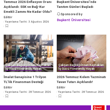
Temmuz 2026 Enflasyon Oranı
Başkent Üniversitesi’nde
Açıklandı: SSK ve Bağ-Kur
Tanıtım Günleri Başladı
Emekli Zammı Ne Kadar Oldu?
Sponsored by
Editör
Posted
Başkent Üniversitesi
Yayınlama Tarihi: 3 Ağustos 2026
by
Çalışan Bağlılığı
İnsan Kaynakları
Çalışan Bağlılığı
İnsan Kaynakları
İş Gücü Yönetimi
İş Hayatı
İş Gücü Yönetimi
İş Hayatı
İmalat Sanayisine 1 Trilyon
2026 Temmuz Kıdem Tazminatı
TL’lik Finansman Desteği
Tavan Tutarı Açıklandı!
Editör
Editör
Posted
Posted
Yayınlama Tarihi: 28 Temmuz 2026
Yayınlama Tarihi: 28 Temmuz 2026
by
by