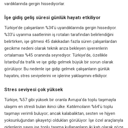
vardıklarında gergin hissediyorlar.
İşe gidiş geliş süresi günlük hayatı etkiliyor
Türkiye’de çalışanların %34’ü uyandıklarında gergin hissediyor.
%33’ü uyanma saatlerinin iş rotaları tarafından belirlendiğini
belirtirken, işe gitmesi 45 dakikadan fazla süren çalışanlardan
gecikme nedeni olarak teknik arıza bekleyen işverenlerin
ortalaması %45 oranında seyrediyor. Türkiye’de, özellikle
İstanbul’da trafik ve işe gidip gelmek büyük bir sorun olarak
görülüyor. Bu nedenle işe gidip gelmek çalışanların günlük
hayatını, stres seviyelerini ve işlerine yaklaşımını etkiliyor.
Stres seviyesi çok yüksek
Türkiye, %57 gibi yüksek bir oranla Avrupa’da toplu taşımayla
ulaşımı en stresli bulan ikinci ülke. Katılımcıların %64’ü toplu
taşımayı verimli buluyor; ancak kalabalıktan, sesten ve hijyen
yoksunluğundan şikayetçi oldukları görülüyor. İşe özel araçlarıyla
gidenlerin sayısı ise toplu taşıma kullananların iki katı olarak göze