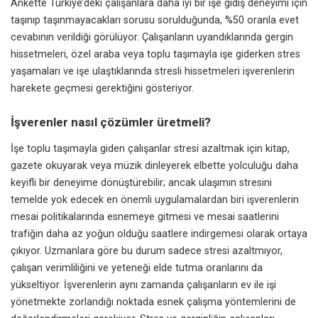
Ankette Türkiye’deki çalışanlara daha iyi bir işe gidiş deneyimi için
taşınıp taşınmayacakları sorusu sorulduğunda, %50 oranla evet
cevabının verildiği görülüyor. Çalışanların uyandıklarında gergin
hissetmeleri, özel araba veya toplu taşımayla işe giderken stres
yaşamaları ve işe ulaştıklarında stresli hissetmeleri işverenlerin
harekete geçmesi gerektiğini gösteriyor.
İşverenler nasıl çözümler üretmeli?
İşe toplu taşımayla giden çalışanlar stresi azaltmak için kitap,
gazete okuyarak veya müzik dinleyerek elbette yolculuğu daha
keyifli bir deneyime dönüştürebilir; ancak ulaşımın stresini
temelde yok edecek en önemli uygulamalardan biri işverenlerin
mesai politikalarında esnemeye gitmesi ve mesai saatlerini
trafiğin daha az yoğun olduğu saatlere indirgemesi olarak ortaya
çıkıyor. Uzmanlara göre bu durum sadece stresi azaltmıyor,
çalışan verimliliğini ve yeteneği elde tutma oranlarını da
yükseltiyor. İşverenlerin aynı zamanda çalışanların ev ile işi
yönetmekte zorlandığı noktada esnek çalışma yöntemlerini de