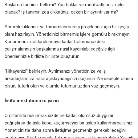
Başlama tarihiniz belli mi? Yan haklar ve menfaatleriniz neler
olacak? İş tanımınızda dikkatinizi çeken bir ayrıntı var mı?
Sorumluluklarınız ve tamamlanmamış projeleriniz için bir geçiş
planı hazırlayın. Yöneticinizi bitmemiş işlere gömülü bırakmayın.
Konumunuz dolduruluncaya kadar bölümünüzdeki
çalışmalarınızın başkalarına nasıl kaydırılabileceğiyle ilgili
önerilerinizle birlikte bir liste oluşturun.
“Hikayenizi” belirleyin. Ayrılmanızı yöneticinize ve iş
arkadaşlarınıza nasıl açıklayacağınızı düşünün. Ne sebeple olursa
olsun, tutarlı olun ve olumlu tutumunuzdan vaz geçmeyin.
İstifa mektubunuzu yazın
O ortamda bulunmak sizde ne kadar olumsuz duygular
çağrıştırsa da asla kaba, küçümseyici bir üslup kullanmamalısınız.
Yöneticinizle daha sonra iletişime geçmeniz gerekebileceğini
unutmayın (hatta onunla tekrar çalışmanız da gerekebilir.) Saygılı