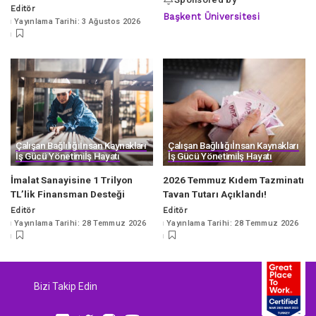
Editör
Posted
Başkent Üniversitesi
Yayınlama Tarihi: 3 Ağustos 2026
by
Çalışan Bağlılığı
İnsan Kaynakları
Çalışan Bağlılığı
İnsan Kaynakları
İş Gücü Yönetimi
İş Hayatı
İş Gücü Yönetimi
İş Hayatı
İmalat Sanayisine 1 Trilyon
2026 Temmuz Kıdem Tazminatı
TL’lik Finansman Desteği
Tavan Tutarı Açıklandı!
Editör
Editör
Posted
Posted
Yayınlama Tarihi: 28 Temmuz 2026
Yayınlama Tarihi: 28 Temmuz 2026
by
by
Bizi Takip Edin