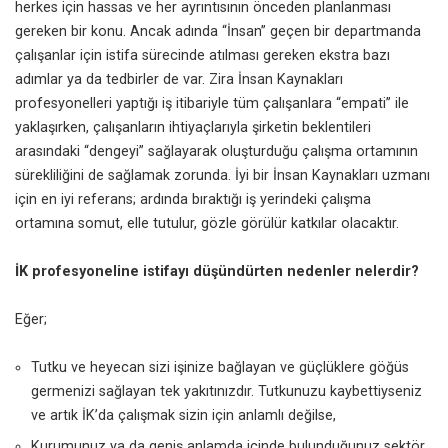
herkes için hassas ve her ayrıntısının önceden planlanması
gereken bir konu. Ancak adında “İnsan” geçen bir departmanda
çalışanlar için istifa sürecinde atılması gereken ekstra bazı
adımlar ya da tedbirler de var. Zira
İnsan Kaynakları
profesyonelleri
yaptığı iş itibariyle tüm çalışanlara “empati” ile
yaklaşırken, çalışanların ihtiyaçlarıyla şirketin beklentileri
arasındaki “dengeyi” sağlayarak oluşturduğu çalışma ortamının
sürekliliğini de sağlamak zorunda. İyi bir İnsan Kaynakları uzmanı
için en iyi referans; ardında bıraktığı iş yerindeki çalışma
ortamına somut, elle tutulur, gözle görülür katkılar olacaktır.
İK profesyoneline istifayı düşündürten nedenler nelerdir?
Eğer;
Tutku ve heyecan sizi işinize bağlayan ve güçlüklere göğüs
germenizi sağlayan tek yakıtınızdır. Tutkunuzu kaybettiyseniz
ve artık İK’da çalışmak sizin için anlamlı değilse,
Kurumunuz ya da geniş anlamda içinde bulunduğunuz sektör